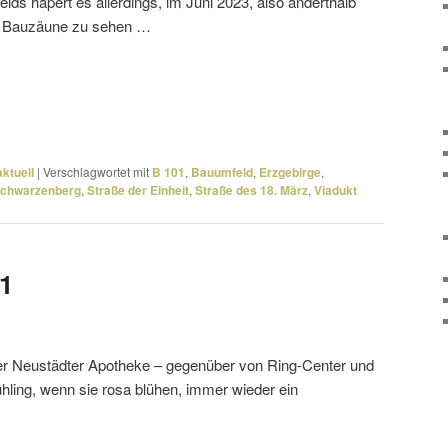
ds hapert es aller­dings, im Juni 2023, also andert­halb
ch Bauzäune zu sehen …
ktuell
|
Verschlagwortet mit
B 101
,
Bauumfeld
,
Erzgebirge
,
chwarzenberg
,
Straße der Einheit
,
Straße des 18. März
,
Viadukt
01
er Neustädter Apotheke – gegen­über von Ring-Center und
hling, wenn sie rosa blühen, immer wieder ein