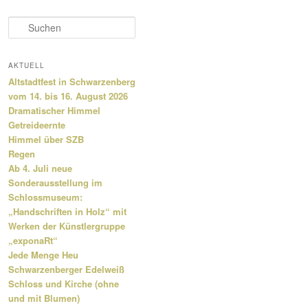
S
u
c
h
AKTUELL
e
Altstadtfest in Schwarzenberg
n
vom 14. bis 16. August 2026
Dramatischer Himmel
Getreideernte
Himmel über SZB
Regen
Ab 4. Juli neue
Sonderausstellung im
Schlossmuseum:
„Handschriften in Holz“ mit
Werken der Künstlergruppe
„exponaRt“
Jede Menge Heu
Schwarzenberger Edelweiß
Schloss und Kirche (ohne
und mit Blumen)