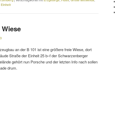
arzenberg
Erzgebirge
Fluss
Große Mittweida
 Einheit
e Wiese
23
gbau an der B 101 ist eine größere freie Wiese, dort
äude Straße der Einheit 25 b–f der Schwarzenberger
ände gehört nun Porsche und der letzten Info nach sollen
hade drum.