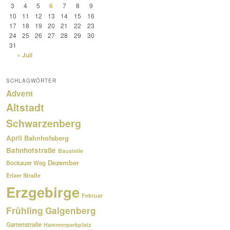
3
4
5
6
7
8
9
10
11
12
13
14
15
16
17
18
19
20
21
22
23
24
25
26
27
28
29
30
31
« Juli
SCHLAGWÖRTER
Advent
Altstadt
Schwarzenberg
April
Bahnhofsberg
Bahnhofstraße
Baustelle
Dezember
Bockauer Weg
Erlaer Straße
Erzgebirge
Februar
Frühling
Galgenberg
Gartenstraße
Hammerparkplatz