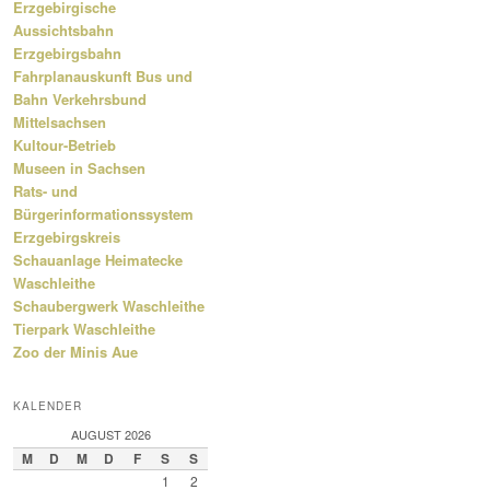
Erzgebirgische
Aussichtsbahn
Erzgebirgsbahn
Fahrplanauskunft Bus und
Bahn Verkehrsbund
Mittelsachsen
Kultour-Betrieb
Museen in Sachsen
Rats- und
Bürgerinformationssystem
Erzgebirgskreis
Schauanlage Heimatecke
Waschleithe
Schaubergwerk Waschleithe
Tierpark Waschleithe
Zoo der Minis Aue
KALENDER
AUGUST 2026
M
D
M
D
F
S
S
1
2