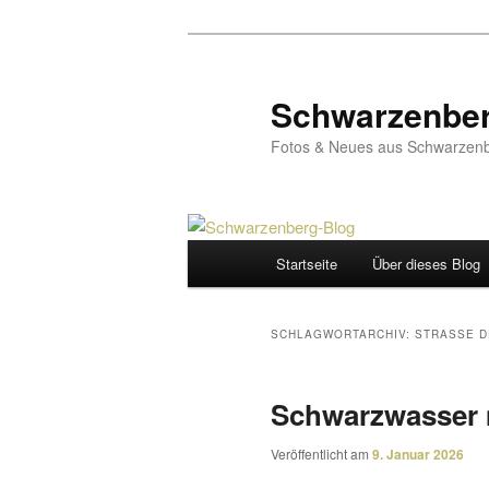
Zum
Zum
primären
sekundären
Inhalt
Inhalt
Schwarzenber
springen
springen
Fotos & Neues aus Schwarzenb
Hauptmenü
Startseite
Über dieses Blog
SCHLAGWORTARCHIV:
STRASSE DE
Schwarzwasser 
Veröffentlicht am
9. Januar 2026