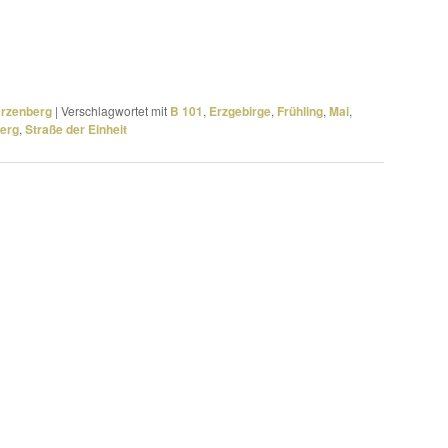
arzenberg
|
Verschlagwortet mit
B 101
,
Erzgebirge
,
Frühling
,
Mai
,
erg
,
Straße der Einheit