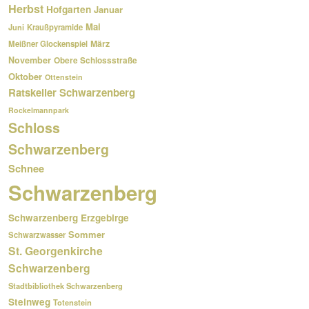
Herbst
Hofgarten
Januar
Mai
Kraußpyramide
Juni
März
Meißner Glockenspiel
November
Obere Schlossstraße
Oktober
Ottenstein
Ratskeller Schwarzenberg
Rockelmannpark
Schloss
Schwarzenberg
Schnee
Schwarzenberg
Schwarzenberg Erzgebirge
Sommer
Schwarzwasser
St. Georgenkirche
Schwarzenberg
Stadtbibliothek Schwarzenberg
Steinweg
Totenstein