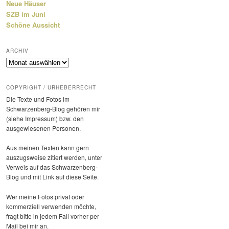
Neue Häuser
SZB im Juni
Schöne Aussicht
ARCHIV
Archiv
COPYRIGHT / URHEBERRECHT
Die Texte und Fotos im
Schwarzenberg-Blog gehören mir
(siehe Impressum) bzw. den
ausge­wie­senen Personen.
Aus meinen Texten kann gern
auszugs­weise zitiert werden, unter
Verweis auf das Schwarzenberg-
Blog und mit Link auf diese Seite.
Wer meine Fotos privat oder
kommer­ziell verwenden möchte,
fragt bitte in jedem Fall vorher per
Mail bei mir an.