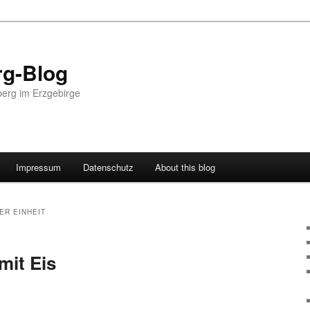
g-Blog
erg im Erzgebirge
Impressum
Datenschutz
About this blog
R EINHEIT
mit Eis