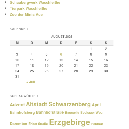
Schaubergwerk Waschleithe
Tierpark Waschleithe
Zoo der Minis Aue
KALENDER
AUGUST 2026
M
D
M
D
F
S
S
1
2
3
4
5
6
7
8
9
10
11
12
13
14
15
16
17
18
19
20
21
22
23
24
25
26
27
28
29
30
31
« Juli
SCHLAGWÖRTER
Altstadt Schwarzenberg
Advent
April
Bahnhofsberg
Bahnhofstraße
Bockauer Weg
Baustelle
Erzgebirge
Dezember
Erlaer Straße
Februar