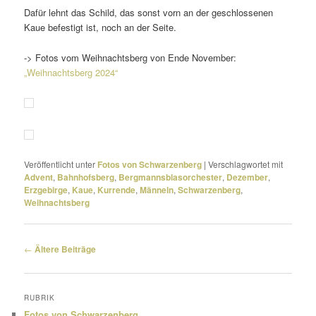
Dafür lehnt das Schild, das sonst vorn an der geschlos­senen
Kaue befes­tigt ist, noch an der Seite.
-> Fotos vom Weihnachtsberg von Ende November:
„Weihnachtsberg 2024“
Veröffentlicht unter
Fotos von Schwarzenberg
|
Verschlagwortet mit
Advent
,
Bahnhofsberg
,
Bergmannsblasorchester
,
Dezember
,
Erzgebirge
,
Kaue
,
Kurrende
,
Männeln
,
Schwarzenberg
,
Weihnachtsberg
Beitragsnavigation
←
Ältere Beiträge
RUBRIK
Fotos von Schwarzenberg