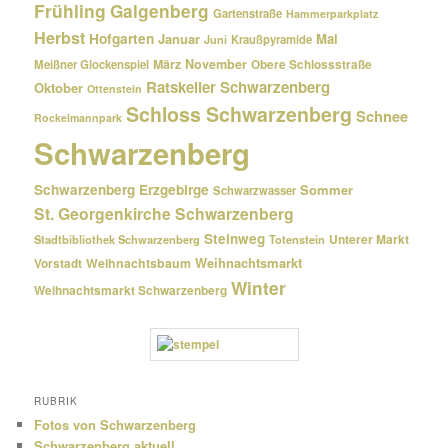
Frühling
Galgenberg
Gartenstraße
Hammerparkplatz
Herbst
Hofgarten
Januar
Mai
Kraußpyramide
Juni
März
November
Meißner Glockenspiel
Obere Schlossstraße
Ratskeller Schwarzenberg
Oktober
Ottenstein
Schloss Schwarzenberg
Schnee
Rockelmannpark
Schwarzenberg
Schwarzenberg Erzgebirge
Sommer
Schwarzwasser
St. Georgenkirche Schwarzenberg
Steinweg
Unterer Markt
Stadtbibliothek Schwarzenberg
Totenstein
Weihnachtsmarkt
Weihnachtsbaum
Vorstadt
Winter
Weihnachtsmarkt Schwarzenberg
RUBRIK
Fotos von Schwarzenberg
Schwarzenberg aktuell