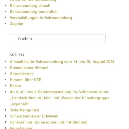
Schwarzenberg aktuell
Schwarzenberg persönlich
Veranstaltungen in Schwarzenberg
Zugabe
S
u
c
h
AKTUELL
e
Altstadtfest in Schwarzenberg vom 14. bis 16. August 2026
n
Dramatischer Himmel
Getreideernte
Himmel über SZB
Regen
Ab 4. Juli neue Sonderausstellung im Schlossmuseum:
„Handschriften in Holz“ mit Werken der Künstlergruppe
„exponaRt“
Jede Menge Heu
Schwarzenberger Edelweiß
Schloss und Kirche (ohne und mit Blumen)
Neue Häuser