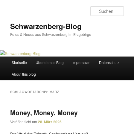
Zum
Zum
primären
sekundären
Such
Inhalt
Inhalt
springen
springen
Schwarzenberg-Blog
Fotos & Neues aus Schwarzenberg im Erzgebirge
Hauptmenü
Startseite
Über dieses Blog
Impressum
Datenschutz
About this blog
SCHLAGWORTARCHIV:
MÄRZ
Money, Money, Money
Veröffentlicht am
28. März 2026
Der Wald der Zukunft, Sachsenforst-Version?