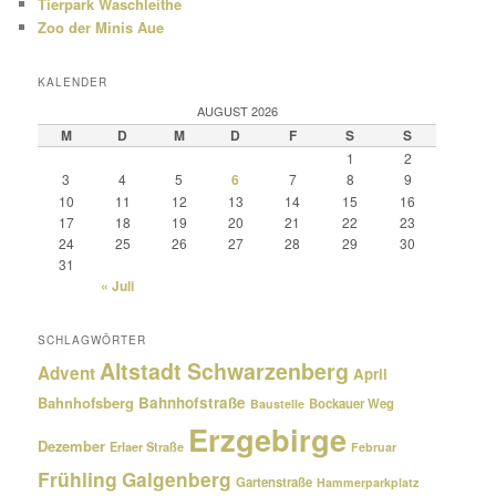
Tierpark Waschleithe
Zoo der Minis Aue
KALENDER
AUGUST 2026
M
D
M
D
F
S
S
1
2
3
4
5
6
7
8
9
10
11
12
13
14
15
16
17
18
19
20
21
22
23
24
25
26
27
28
29
30
31
« Juli
SCHLAGWÖRTER
Altstadt Schwarzenberg
Advent
April
Bahnhofsberg
Bahnhofstraße
Bockauer Weg
Baustelle
Erzgebirge
Dezember
Erlaer Straße
Februar
Frühling
Galgenberg
Gartenstraße
Hammerparkplatz