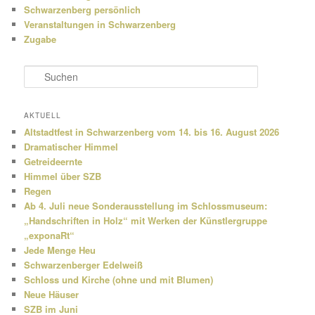
Schwarzenberg persönlich
Veranstaltungen in Schwarzenberg
Zugabe
S
u
c
h
AKTUELL
e
Altstadtfest in Schwarzenberg vom 14. bis 16. August 2026
n
Dramatischer Himmel
Getreideernte
Himmel über SZB
Regen
Ab 4. Juli neue Sonderausstellung im Schlossmuseum:
„Handschriften in Holz“ mit Werken der Künstlergruppe
„exponaRt“
Jede Menge Heu
Schwarzenberger Edelweiß
Schloss und Kirche (ohne und mit Blumen)
Neue Häuser
SZB im Juni