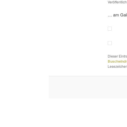
Veröffentlic
… am Gal
Dieser Eint
Buschwind
Lesezeichen