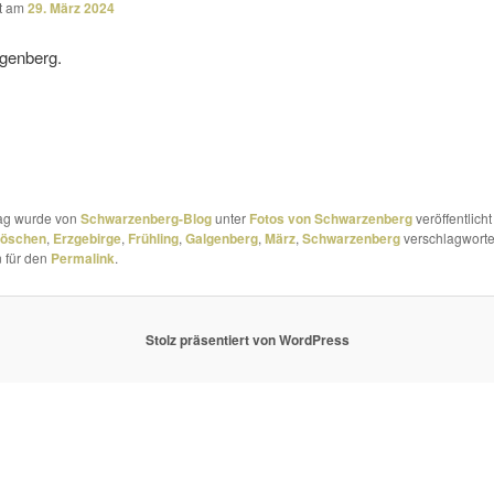
ht am
29. März 2024
genberg.
rag wurde von
Schwarzenberg-Blog
unter
Fotos von Schwarzenberg
veröffentlicht
röschen
,
Erzgebirge
,
Frühling
,
Galgenberg
,
März
,
Schwarzenberg
verschlagwortet
 für den
Permalink
.
Stolz präsentiert von WordPress