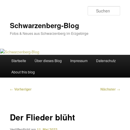
Zum
primären
Such
Inhalt
springen
Schwarzenberg-Blog
Fotos & Neues aus Schwarzenberg im Erzgebirge
Hauptmenü
Startseite
Über dieses Blog
Impressum
Datenschutz
About this blog
Beitragsnavigation
←
Vorheriger
Nächster
→
Der Flieder blüht
Veröffentlicht am
11. Mai 2022