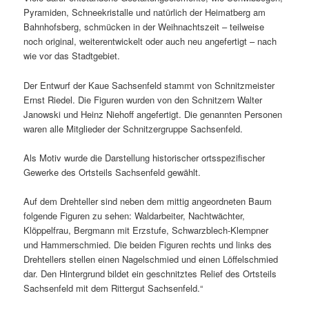
Pyramiden, Schneekristalle und natür­lich der Heimatberg am
Bahnhofsberg, schmü­cken in der Weihnachtszeit – teil­weise
noch original, weiter­ent­wi­ckelt oder auch neu ange­fer­tigt – nach
wie vor das Stadtgebiet.
Der Entwurf der Kaue Sachsenfeld stammt von Schnitzmeister
Ernst Riedel. Die Figuren wurden von den Schnitzern Walter
Janowski und Heinz Niehoff ange­fer­tigt. Die genannten Personen
waren alle Mitglieder der Schnitzergruppe Sachsenfeld.
Als Motiv wurde die Darstellung histo­ri­scher orts­spe­zi­fi­scher
Gewerke des Ortsteils Sachsenfeld gewählt.
Auf dem Drehteller sind neben dem mittig ange­ord­neten Baum
folgende Figuren zu sehen: Waldarbeiter, Nachtwächter,
Klöppelfrau, Bergmann mit Erzstufe, Schwarzblech-Klempner
und Hammerschmied. Die beiden Figuren rechts und links des
Drehtellers stellen einen Nagelschmied und einen Löffelschmied
dar. Den Hintergrund bildet ein geschnitztes Relief des Ortsteils
Sachsenfeld mit dem Rittergut Sachsenfeld.“