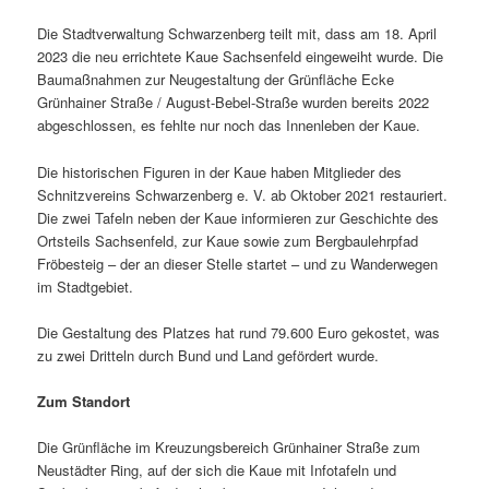
Die Stadtverwaltung Schwarzenberg teilt mit, dass am 18. April
2023 die neu errich­tete Kaue Sachsenfeld einge­weiht wurde. Die
Baumaßnahmen zur Neugestaltung der Grünfläche Ecke
Grünhainer Straße / August-Bebel-Straße wurden bereits 2022
abge­schlossen, es fehlte nur noch das Innenleben der Kaue.
Die histo­ri­schen Figuren in der Kaue haben Mitglieder des
Schnitzvereins Schwarzenberg e. V. ab Oktober 2021 restau­riert.
Die zwei Tafeln neben der Kaue infor­mieren zur Geschichte des
Ortsteils Sachsenfeld, zur Kaue sowie zum Bergbaulehrpfad
Fröbesteig – der an dieser Stelle startet – und zu Wanderwegen
im Stadtgebiet.
Die Gestaltung des Platzes hat rund 79.600 Euro gekostet, was
zu zwei Dritteln durch Bund und Land geför­dert wurde.
Zum Standort
Die Grünfläche im Kreuzungsbereich Grünhainer Straße zum
Neustädter Ring, auf der sich die Kaue mit Infotafeln und