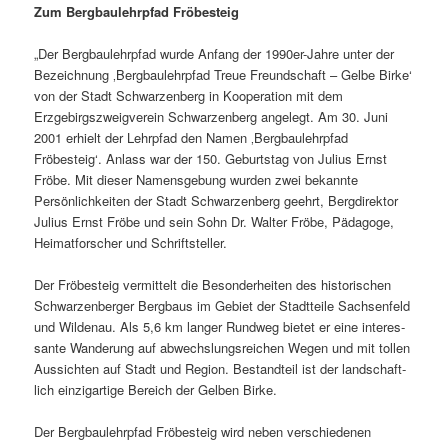
Zum Bergbaulehrpfad Fröbesteig
„Der Bergbaulehrpfad wurde Anfang der 1990er-Jahre unter der
Bezeichnung ‚Bergbaulehrpfad Treue Freundschaft – Gelbe Birke‘
von der Stadt Schwarzenberg in Kooperation mit dem
Erzgebirgszweigverein Schwarzenberg ange­legt. Am 30. Juni
2001 erhielt der Lehrpfad den Namen ‚Bergbaulehrpfad
Fröbesteig‘. Anlass war der 150. Geburtstag von Julius Ernst
Fröbe. Mit dieser Namensgebung wurden zwei bekannte
Persönlichkeiten der Stadt Schwarzenberg geehrt, Bergdirektor
Julius Ernst Fröbe und sein Sohn Dr. Walter Fröbe, Pädagoge,
Heimatforscher und Schriftsteller.
Der Fröbesteig vermit­telt die Besonderheiten des histo­ri­schen
Schwarzenberger Bergbaus im Gebiet der Stadtteile Sachsenfeld
und Wildenau. Als 5,6 km langer Rundweg bietet er eine inter­es­
sante Wanderung auf abwechs­lungs­rei­chen Wegen und mit tollen
Aussichten auf Stadt und Region. Bestandteil ist der land­schaft­
lich einzig­ar­tige Bereich der Gelben Birke.
Der Bergbaulehrpfad Fröbesteig wird neben verschie­denen