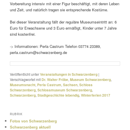
Vorbereitung intensiv mit einer Figur beschäf­tigt, mit deren Leben
und Zeit, und natür­lich tragen sie entspre­chende Kostüme.
Bei dieser Veranstaltung fällt der regu­läre Museumseintritt an: 6
Euro für Erwachsene und 3 Euro ermä­ßigt, Kinder unter 7 Jahre
sind kostenfrei.
-> Informationen: Perla Castrum Telefon 03774 23389,
perla.castrum@schwarzenberg.de
Veröffentlicht unter
Veranstaltungen in Schwarzenberg
|
Verschlagwortet mit
Dr. Walter Fröbe
,
Museum Schwarzenberg
,
Museumsnacht
,
Perla Castrum
,
Sachsen
,
Schloss
Schwarzenberg
,
Schlossmuseum Schwarzenberg
,
Schwarzenberg
,
Stadtgeschichte lebendig
,
Winterferien 2017
RUBRIK
Fotos von Schwarzenberg
Schwarzenberg aktuell