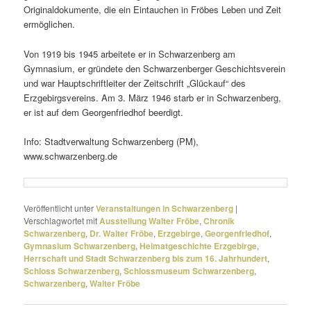
Originaldokumente, die ein Eintauchen in Fröbes Leben und Zeit
ermöglichen.
Von 1919 bis 1945 arbei­tete er in Schwarzenberg am
Gymnasium, er grün­dete den Schwarzenberger Geschichtsverein
und war Hauptschriftleiter der Zeitschrift „Glückauf“ des
Erzgebirgsvereins. Am 3. März 1946 starb er in Schwarzenberg,
er ist auf dem Georgenfriedhof beerdigt.
Info: Stadtverwaltung Schwarzenberg (PM),
www.schwarzenberg.de
Veröffentlicht unter
Veranstaltungen in Schwarzenberg
|
Verschlagwortet mit
Ausstellung Walter Fröbe
,
Chronik
Schwarzenberg
,
Dr. Walter Fröbe
,
Erzgebirge
,
Georgenfriedhof
,
Gymnasium Schwarzenberg
,
Heimatgeschichte Erzgebirge
,
Herrschaft und Stadt Schwarzenberg bis zum 16. Jahrhundert
,
Schloss Schwarzenberg
,
Schlossmuseum Schwarzenberg
,
Schwarzenberg
,
Walter Fröbe