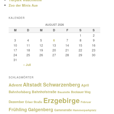
Zoo der Minis Aue
KALENDER
AUGUST 2026
M
D
M
D
F
S
S
1
2
3
4
5
6
7
8
9
10
11
12
13
14
15
16
17
18
19
20
21
22
23
24
25
26
27
28
29
30
31
« Juli
SCHLAGWÖRTER
Altstadt Schwarzenberg
Advent
April
Bahnhofsberg
Bahnhofstraße
Bockauer Weg
Baustelle
Erzgebirge
Dezember
Erlaer Straße
Februar
Frühling
Galgenberg
Gartenstraße
Hammerparkplatz