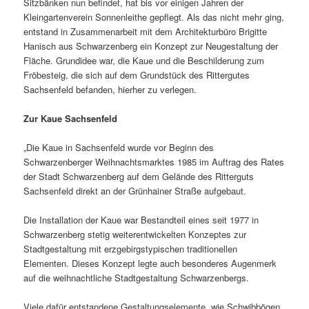
Sitzbänken nun befindet, hat bis vor einigen Jahren der
Kleingartenverein Sonnenleithe gepflegt. Als das nicht mehr ging,
entstand in Zusammenarbeit mit dem Architekturbüro Brigitte
Hanisch aus Schwarzenberg ein Konzept zur Neugestaltung der
Fläche. Grundidee war, die Kaue und die Beschilderung zum
Fröbesteig, die sich auf dem Grundstück des Rittergutes
Sachsenfeld befanden, hierher zu verlegen.
Zur Kaue Sachsenfeld
„Die Kaue in Sachsenfeld wurde vor Beginn des
Schwarzenberger Weihnachtsmarktes 1985 im Auftrag des Rates
der Stadt Schwarzenberg auf dem Gelände des Ritterguts
Sachsenfeld direkt an der Grünhainer Straße aufgebaut.
Die Installation der Kaue war Bestandteil eines seit 1977 in
Schwarzenberg stetig weiter­ent­wi­ckelten Konzeptes zur
Stadtgestaltung mit erzge­birgs­ty­pi­schen tradi­tio­nellen
Elementen. Dieses Konzept legte auch beson­deres Augenmerk
auf die weih­nacht­liche Stadtgestaltung Schwarzenbergs.
Viele dafür entstan­dene Gestaltungselemente, wie Schwibbögen,