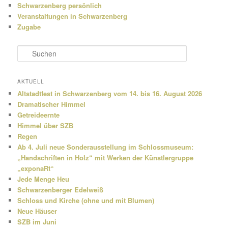
Schwarzenberg persönlich
Veranstaltungen in Schwarzenberg
Zugabe
S
u
c
h
AKTUELL
e
Altstadtfest in Schwarzenberg vom 14. bis 16. August 2026
n
Dramatischer Himmel
Getreideernte
Himmel über SZB
Regen
Ab 4. Juli neue Sonderausstellung im Schlossmuseum:
„Handschriften in Holz“ mit Werken der Künstlergruppe
„exponaRt“
Jede Menge Heu
Schwarzenberger Edelweiß
Schloss und Kirche (ohne und mit Blumen)
Neue Häuser
SZB im Juni