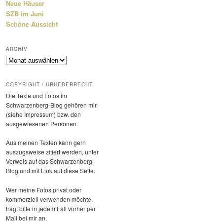
Neue Häuser
SZB im Juni
Schöne Aussicht
ARCHIV
Archiv
COPYRIGHT / URHEBERRECHT
Die Texte und Fotos im
Schwarzenberg-Blog gehören mir
(siehe Impressum) bzw. den
ausge­wie­senen Personen.
Aus meinen Texten kann gern
auszugs­weise zitiert werden, unter
Verweis auf das Schwarzenberg-
Blog und mit Link auf diese Seite.
Wer meine Fotos privat oder
kommer­ziell verwenden möchte,
fragt bitte in jedem Fall vorher per
Mail bei mir an.