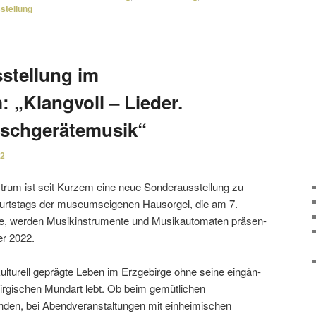
stellung
stellung im
„Klangvoll – Lieder.
aschgerätemusik“
22
um ist seit Kurzem eine neue Sonderausstellung zu
urtstags der muse­ums­ei­genen Hausorgel, die am 7.
de, werden Musikinstrumente und Musikautomaten präsen­
er 2022.
tu­rell geprägte Leben im Erzgebirge ohne seine eingän­
ir­gi­schen Mundart lebt. Ob beim gemüt­li­chen
n, bei Abendveranstaltungen mit einhei­mi­schen