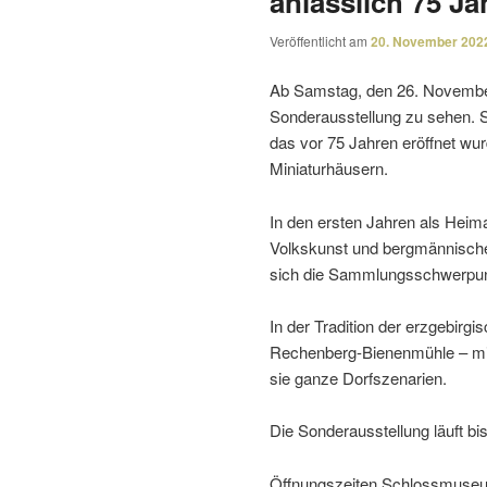
anlässlich 75 J
Veröffentlicht am
20. November 202
Ab Samstag, den 26. Novembe
Sonderausstellung zu sehen. S
das vor 75 Jahren eröffnet wur
Miniaturhäusern.
In den ersten Jahren als Hei
Volkskunst und berg­män­ni­sch
sich die Sammlungsschwerpunk
In der Tradition der erzge­bir
Rechenberg-Bienenmühle – mit 
sie ganze Dorfszenarien.
Die Sonderausstellung läuft b
Öffnungszeiten Schlossmuse