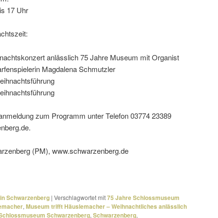
is 17 Uhr
htszeit:
nachtskonzert anläss­lich 75 Jahre Museum mit Organist
Harfenspielerin Magdalena Schmutzler
eihnachtsführung
eihnachtsführung
oranmeldung zum Programm unter Telefon 03774 23389
nberg.de.
warzenberg (PM), www.schwarzenberg.de
 in Schwarzenberg
|
Verschlagwortet mit
75 Jahre Schlossmuseum
emacher
,
Museum trifft Häuslemacher – Weihnachtliches anlässlich
Schlossmuseum Schwarzenberg
,
Schwarzenberg
,