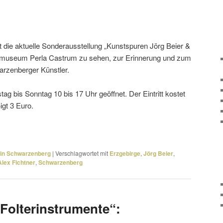
t die aktu­elle Sonderausstellung „Kunstspuren Jörg Beier &
ssmuseum Perla Castrum zu sehen, zur Erinnerung und zum
rzenberger Künstler.
 bis Sonntag 10 bis 17 Uhr geöffnet. Der Eintritt kostet
igt 3 Euro.
 in Schwarzenberg
|
Verschlagwortet mit
Erzgebirge
,
Jörg Beier
,
Alex Fichtner
,
Schwarzenberg
e Folterinstrumente“: