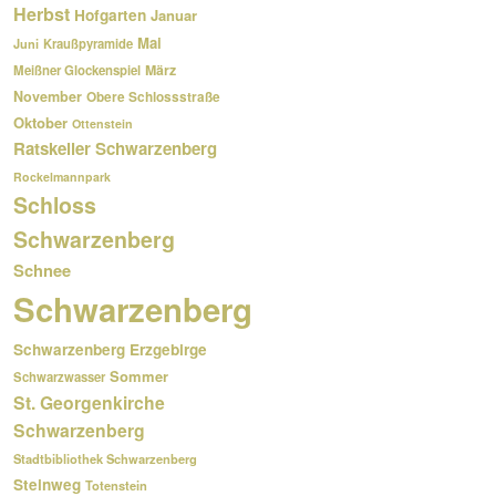
Herbst
Hofgarten
Januar
Mai
Kraußpyramide
Juni
März
Meißner Glockenspiel
November
Obere Schlossstraße
Oktober
Ottenstein
Ratskeller Schwarzenberg
Rockelmannpark
Schloss
Schwarzenberg
Schnee
Schwarzenberg
Schwarzenberg Erzgebirge
Sommer
Schwarzwasser
St. Georgenkirche
Schwarzenberg
Stadtbibliothek Schwarzenberg
Steinweg
Totenstein