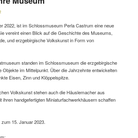
ahre Museum“
2
r 2022, ist im Schlossmuseum Perla Castrum eine neue
ie vereint einen Blick auf die Geschichte des Museums,
de, und erzge­bir­gi­sche Volkskunst in Form von
matmuseum standen im Schlossmuseum die erzge­bir­gi­sche
e Objekte im Mittelpunkt. Über die Jahrzehnte entwi­ckelten
te Eisen, Zinn und Klöppelspitze.
­gi­schen Volkskunst stehen auch die Häuslemacher aus
ihren hand­ge­fer­tigten Miniaturfachwerkhäusern schaffen
is zum 15. Januar 2023.
um: