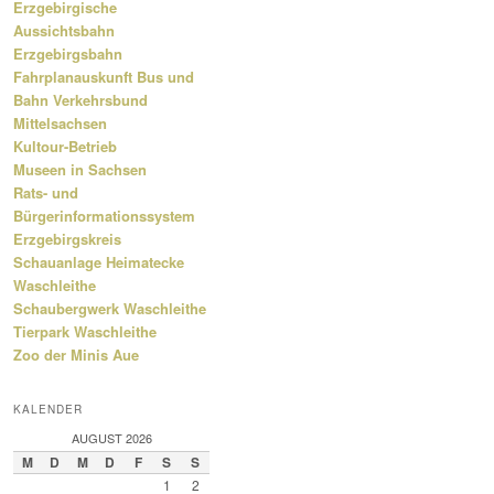
Erzgebirgische
Aussichtsbahn
Erzgebirgsbahn
Fahrplanauskunft Bus und
Bahn Verkehrsbund
Mittelsachsen
Kultour-Betrieb
Museen in Sachsen
Rats- und
Bürgerinformationssystem
Erzgebirgskreis
Schauanlage Heimatecke
Waschleithe
Schaubergwerk Waschleithe
Tierpark Waschleithe
Zoo der Minis Aue
KALENDER
AUGUST 2026
M
D
M
D
F
S
S
1
2