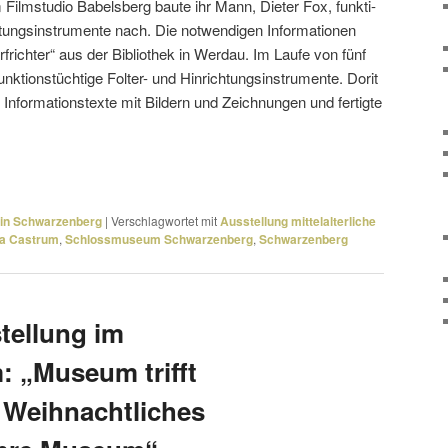
 Filmstudio Babelsberg baute ihr Mann, Dieter Fox, funk­ti­
ichtungsinstrumente nach. Die notwen­digen Informationen
frichter“ aus der Bibliothek in Werdau. Im Laufe von fünf
k­ti­ons­tüch­tige Folter- und Hinrichtungsinstrumente. Dorit
n Informationstexte mit Bildern und Zeichnungen und fertigte
 in Schwarzenberg
|
Verschlagwortet mit
Ausstellung mittelalterliche
la Castrum
,
Schlossmuseum Schwarzenberg
,
Schwarzenberg
tellung im
 „Museum trifft
 Weihnachtliches