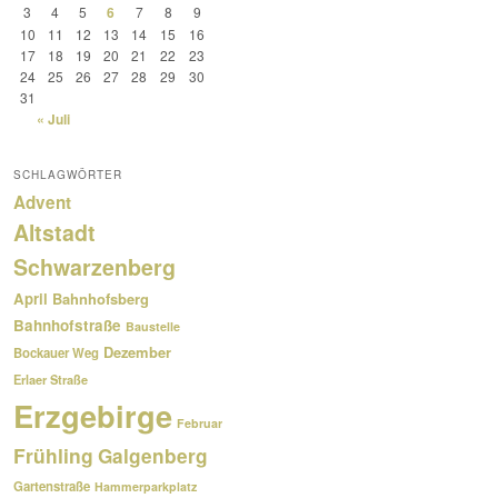
3
4
5
6
7
8
9
10
11
12
13
14
15
16
17
18
19
20
21
22
23
24
25
26
27
28
29
30
31
« Juli
SCHLAGWÖRTER
Advent
Altstadt
Schwarzenberg
April
Bahnhofsberg
Bahnhofstraße
Baustelle
Dezember
Bockauer Weg
Erlaer Straße
Erzgebirge
Februar
Frühling
Galgenberg
Gartenstraße
Hammerparkplatz