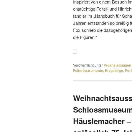
Inspiriert von einem Besuch im
ons­tüch­tige Folter- und Hinr
fand er im „Handbuch für Schar
Jahren entstanden so dreißig fun
Fox schrieb die dazu­ge­hö­rige
die Figuren.“
Veröffentlicht unter
Veranstaltungen
Folterinstrumente
,
Erzgebirge
,
Per
Weihnachtsauss
Schlossmuseum:
Häuslemacher –