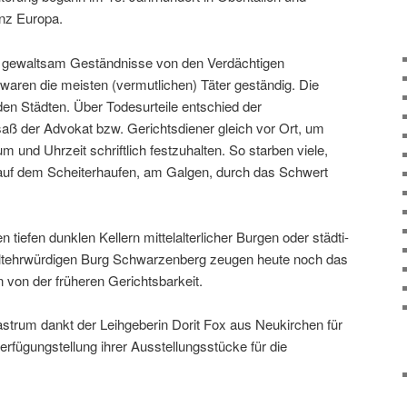
anz Europa.
n gewaltsam Geständnisse von den Verdächtigen
ren die meisten (vermut­li­chen) Täter geständig. Die
den Städten. Über Todesurteile entschied der
saß der Advokat bzw. Gerichtsdiener gleich vor Ort, um
und Uhrzeit schrift­lich fest­zu­halten. So starben viele,
auf dem Scheiterhaufen, am Galgen, durch das Schwert
iefen dunklen Kellern mittel­al­ter­li­cher Burgen oder städ­ti­
ltehr­wür­digen Burg Schwarzenberg zeugen heute noch das
n von der früheren Gerichtsbarkeit.
rum dankt der Leihgeberin Dorit Fox aus Neukirchen für
erfügungstellung ihrer Ausstellungsstücke für die