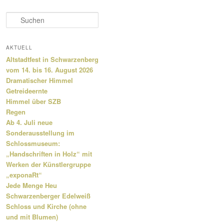
S
u
c
h
AKTUELL
e
Altstadtfest in Schwarzenberg
n
vom 14. bis 16. August 2026
Dramatischer Himmel
Getreideernte
Himmel über SZB
Regen
Ab 4. Juli neue
Sonderausstellung im
Schlossmuseum:
„Handschriften in Holz“ mit
Werken der Künstlergruppe
„exponaRt“
Jede Menge Heu
Schwarzenberger Edelweiß
Schloss und Kirche (ohne
und mit Blumen)