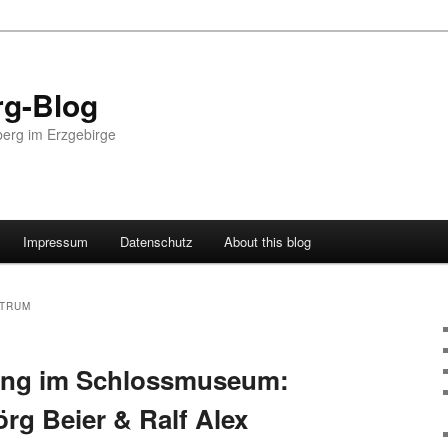
g-Blog
erg im Erzgebirge
Impressum
Datenschutz
About this blog
STRUM
ung im Schlossmuseum:
rg Beier & Ralf Alex