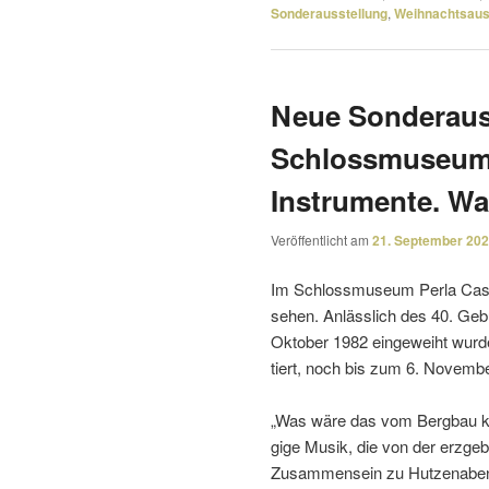
Sonderausstellung
,
Weihnachtsaus
Neue Sonderaus
Schlossmuseum: 
Instrumente. W
Veröffentlicht am
21. September 20
Im Schlossmuseum Perla Castr
sehen. Anlässlich des 40. Geb
Oktober 1982 einge­weiht wur
tiert, noch bis zum 6. Novemb
„Was wäre das vom Bergbau kul
gige Musik, die von der erzge­b
Zusammensein zu Hutzenabende