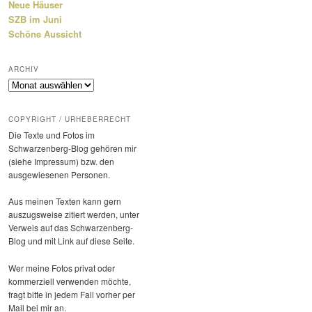
Neue Häuser
SZB im Juni
Schöne Aussicht
ARCHIV
Archiv
COPYRIGHT / URHEBERRECHT
Die Texte und Fotos im
Schwarzenberg-Blog gehören mir
(siehe Impressum) bzw. den
ausge­wie­senen Personen.
Aus meinen Texten kann gern
auszugs­weise zitiert werden, unter
Verweis auf das Schwarzenberg-
Blog und mit Link auf diese Seite.
Wer meine Fotos privat oder
kommer­ziell verwenden möchte,
fragt bitte in jedem Fall vorher per
Mail bei mir an.