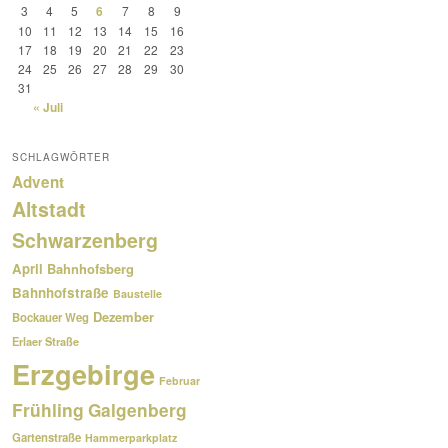
3
4
5
6
7
8
9
10
11
12
13
14
15
16
17
18
19
20
21
22
23
24
25
26
27
28
29
30
31
« Juli
SCHLAGWÖRTER
Advent
Altstadt
Schwarzenberg
April
Bahnhofsberg
Bahnhofstraße
Baustelle
Dezember
Bockauer Weg
Erlaer Straße
Erzgebirge
Februar
Frühling
Galgenberg
Gartenstraße
Hammerparkplatz