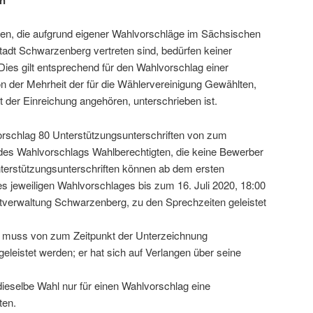
ien, die aufgrund eigener Wahlvorschläge im Sächsischen
tadt Schwarzenberg vertreten sind, bedürfen keiner
Dies gilt entspre­chend für den Wahlvorschlag einer
n der Mehrheit der für die Wählervereinigung Gewählten,
 der Einreichung ange­hören, unter­schrieben ist.
orschlag 80 Unterstützungsunterschriften von zum
des Wahlvorschlags Wahlberechtigten, die keine Bewerber
terstützungsunterschriften können ab dem ersten
s jewei­ligen Wahlvorschlages bis zum 16. Juli 2020, 18:00
tverwaltung Schwarzenberg, zu den Sprechzeiten geleistet
ft muss von zum Zeitpunkt der Unterzeichnung
geleistet werden; er hat sich auf Verlangen über seine
dieselbe Wahl nur für einen Wahlvorschlag eine
ten.