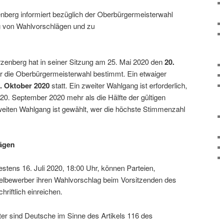
berg infor­miert bezüg­lich der Oberbürgermeisterwahl
g von Wahlvorschlägen und zu
rzenberg hat in seiner Sitzung am 25. Mai 2020 den
20.
r die Oberbürgermeisterwahl bestimmt. Ein etwa­iger
. Oktober 2020
statt. Ein zweiter Wahlgang ist erfor­der­lich,
0. September 2020 mehr als die Hälfte der gültigen
eiten Wahlgang ist gewählt, wer die höchste Stimmenzahl
ägen
s­tens 16. Juli 2020, 18:00 Uhr, können Parteien,
elbewerber ihren Wahlvorschlag beim Vorsitzenden des
ft­lich einreichen.
r sind Deutsche im Sinne des Artikels 116 des