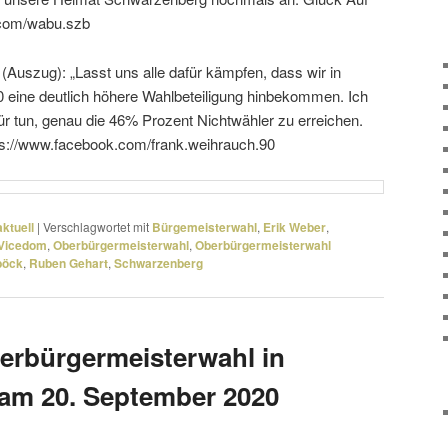
.com/wabu.szb
(Auszug): „Lasst uns alle dafür kämpfen, dass wir in
ine deut­lich höhere Wahlbeteiligung hinbe­kommen. Ich
für tun, genau die 46% Prozent Nichtwähler zu errei­chen.
https://www.facebook.com/frank.weihrauch.90
ktuell
|
Verschlagwortet mit
Bürgemeisterwahl
,
Erik Weber
,
y Vicedom
,
Oberbürgermeisterwahl
,
Oberbürgermeisterwahl
böck
,
Ruben Gehart
,
Schwarzenberg
erbürgermeisterwahl in
am 20. September 2020