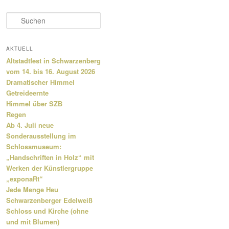
S
u
c
h
AKTUELL
e
Altstadtfest in Schwarzenberg
n
vom 14. bis 16. August 2026
Dramatischer Himmel
Getreideernte
Himmel über SZB
Regen
Ab 4. Juli neue
Sonderausstellung im
Schlossmuseum:
„Handschriften in Holz“ mit
Werken der Künstlergruppe
„exponaRt“
Jede Menge Heu
Schwarzenberger Edelweiß
Schloss und Kirche (ohne
und mit Blumen)