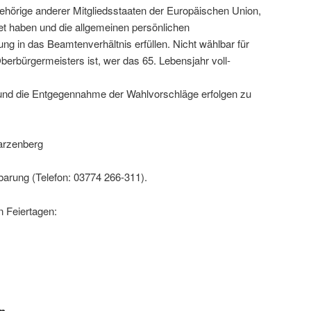
hörige anderer Mitgliedsstaaten der Europäischen Union,
et haben und die allge­meinen persön­li­chen
ng in das Beamtenverhältnis erfüllen. Nicht wählbar für
Oberbürgermeisters ist, wer das 65. Lebensjahr voll­
nd die Entgegennahme der Wahlvorschläge erfolgen zu
arzenberg
inbarung (Telefon: 03774 266-311).
n Feiertagen:
en