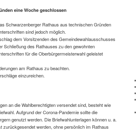
Gründen eine Woche geschlossen
 das Schwarzenberger Rathaus aus tech­ni­schen Gründen
terschriften sind jedoch möglich.
orschlag dem Vorsitzenden des Gemeindewahlausschusses
z der Schließung des Rathauses zu den gewohnten
erschriften für die Oberbürgermeisterwahl geleistet
lderungen am Rathaus zu beachten.
rschläge einzureichen.
en an die Wahlberechtigten versendet sind, besteht wie
riefwahl. Aufgrund der Corona-Pandemie sollte die
rgern genutzt werden. Die Briefwahlunterlagen können u. a.
st zurück­ge­sendet werden, ohne persön­lich im Rathaus