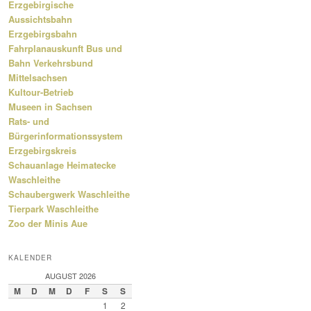
Erzgebirgische
Aussichtsbahn
Erzgebirgsbahn
Fahrplanauskunft Bus und
Bahn Verkehrsbund
Mittelsachsen
Kultour-Betrieb
Museen in Sachsen
Rats- und
Bürgerinformationssystem
Erzgebirgskreis
Schauanlage Heimatecke
Waschleithe
Schaubergwerk Waschleithe
Tierpark Waschleithe
Zoo der Minis Aue
KALENDER
AUGUST 2026
M
D
M
D
F
S
S
1
2