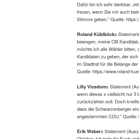
Dafür bin ich sehr dankbar. J
freuen, wenn Sie mir auch bei
Stimme geben.“ Quelle: http
Roland Küblböck
s Statement
bewogen, meine OB Kandidatur
möchte ich alle Wähler bitten
Kandidaten zu geben, der sich 
im Stadtrat für die Belange de
Quelle: https://www.roland-ku
Lilly Vicedom
s Statement (Aus
wenn dieses x viel­leicht nur 3 
zurück­ziehen soll. Doch kneifen
dass die Schwarzenberger eine
ange­stammten CDU.“ Quelle: 
Erik Weber
s Statement (Ausz
Oktober. Ich trete für Euch u