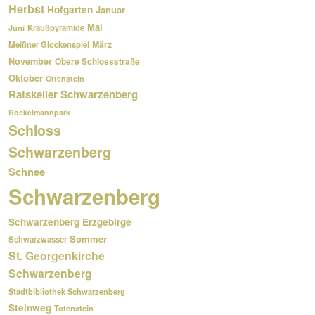
Herbst
Hofgarten
Januar
Mai
Kraußpyramide
Juni
März
Meißner Glockenspiel
November
Obere Schlossstraße
Oktober
Ottenstein
Ratskeller Schwarzenberg
Rockelmannpark
Schloss
Schwarzenberg
Schnee
Schwarzenberg
Schwarzenberg Erzgebirge
Sommer
Schwarzwasser
St. Georgenkirche
Schwarzenberg
Stadtbibliothek Schwarzenberg
Steinweg
Totenstein