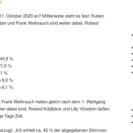
20
1. Oktober 2020 an? Mittlerweile steht es fest: Ruben
eber und Frank Weihrauch sind weiter dabei, Roland
44,9 %
21,0 %
,1 %
 8,0 %
 6,1 %
 Frank Weihrauch hatten gleich nach dem 1. Wahlgang
ter dabei sind, Roland Küblböck und Lilly Vicedom ließen
ge Tage Zeit.
szug): „Ich erhielt ca. 45 % der abge­ge­benen Stimmen.