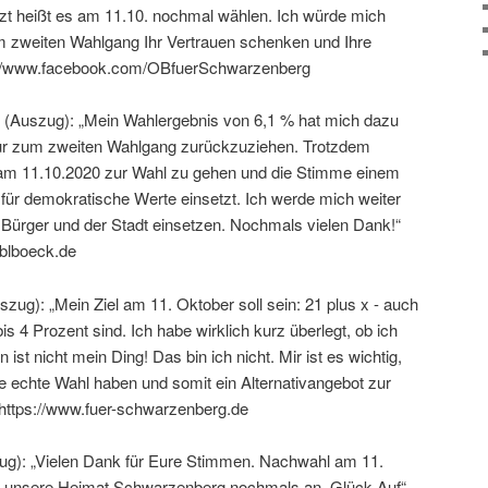
etzt heißt es am 11.10. nochmal wählen. Ich würde mich
m zweiten Wahlgang Ihr Vertrauen schenken und Ihre
s://www.facebook.com/OBfuerSchwarzenberg
 (Auszug): „Mein Wahlergebnis von 6,1 % hat mich dazu
 zum zweiten Wahlgang zurück­zu­ziehen. Trotzdem
, am 11.10.2020 zur Wahl zu gehen und die Stimme einem
für demo­kra­ti­sche Werte einsetzt. Ich werde mich weiter
r Bürger und der Stadt einsetzen. Nochmals vielen Dank!“
eblboeck.de
zug): „Mein Ziel am 11. Oktober soll sein: 21 plus x - auch
bis 4 Prozent sind. Ich habe wirk­lich kurz über­legt, ob ich
 ist nicht mein Ding! Das bin ich nicht. Mir ist es wichtig,
 echte Wahl haben und somit ein Alternativangebot zur
https://www.fuer-schwarzenberg.de
ug): „Vielen Dank für Eure Stimmen. Nachwahl am 11.
nd unsere Heimat Schwarzenberg noch­mals an. Glück Auf“