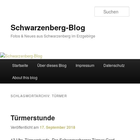
Zum
Zum
primären
sekundären
Such
Inhalt
Inhalt
springen
springen
Schwarzenberg-Blog
Fotos & Neues aus Schwarzenberg im Erzgebirge
Hauptmenü
Startseite
Über dieses Blog
Impressum
Datenschutz
About this blog
SCHLAGWORTARCHIV:
TÜRMER
Türmerstunde
Veröffentlicht am
17. September 2018
17 Uhr, Türmerstunde. Der Schwarzenberger Türmer Gerd