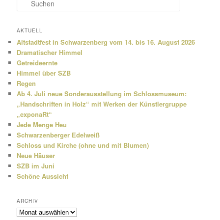
S
u
c
h
AKTUELL
e
Altstadtfest in Schwarzenberg vom 14. bis 16. August 2026
n
Dramatischer Himmel
Getreideernte
Himmel über SZB
Regen
Ab 4. Juli neue Sonderausstellung im Schlossmuseum:
„Handschriften in Holz“ mit Werken der Künstlergruppe
„exponaRt“
Jede Menge Heu
Schwarzenberger Edelweiß
Schloss und Kirche (ohne und mit Blumen)
Neue Häuser
SZB im Juni
Schöne Aussicht
ARCHIV
Archiv