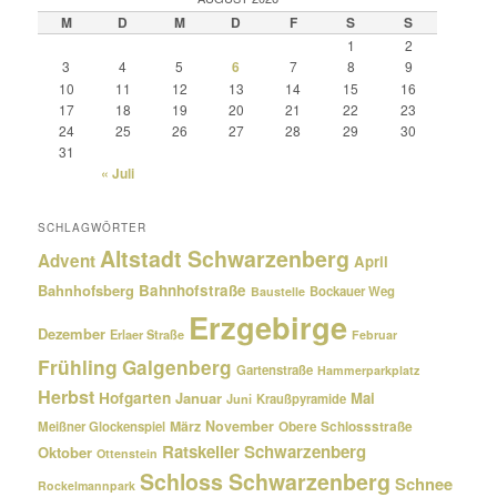
M
D
M
D
F
S
S
1
2
3
4
5
6
7
8
9
10
11
12
13
14
15
16
17
18
19
20
21
22
23
24
25
26
27
28
29
30
31
« Juli
SCHLAGWÖRTER
Altstadt Schwarzenberg
Advent
April
Bahnhofsberg
Bahnhofstraße
Bockauer Weg
Baustelle
Erzgebirge
Dezember
Erlaer Straße
Februar
Frühling
Galgenberg
Gartenstraße
Hammerparkplatz
Herbst
Hofgarten
Januar
Mai
Kraußpyramide
Juni
März
November
Meißner Glockenspiel
Obere Schlossstraße
Ratskeller Schwarzenberg
Oktober
Ottenstein
Schloss Schwarzenberg
Schnee
Rockelmannpark