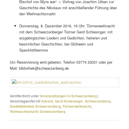
Bischof von Myra war“ -> Vortrag von Joachim Urban zur
Geschichte des Nikolaus mit anschlie­ßender Führung über
den Weihnachtsmarkt
Donnerstag, 8. Dezember 2016, 19 Uhr: Türmerweihnacht
mit dem Schwarzenberger Türmer Gerd Schlesinger, mit
erzge­bir­gi­schen Liedern und Gedichten, heiteren und
besinn­li­chen Geschichten, bei Glühwein und
Speckfettbemme
Um Reservierung wird gebeten: Telefon 03774 23031 oder per
Mail: bibliothek@schwarzenberg.de
Veröffentlicht unter
Veranstaltungen in Schwarzenberg
|
Verschlagwortet mit
Advent
,
Gerd Schlesinger
,
Schwarzenberg
,
Stadtbibliothek Schwarzenberg
,
Türmerweihnacht
,
Weihnachtsmarkt Schwarzenberg