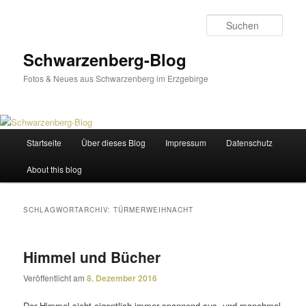
Zum
Zum
primären
sekundären
Such
Inhalt
Inhalt
springen
springen
Schwarzenberg-Blog
Fotos & Neues aus Schwarzenberg im Erzgebirge
Hauptmenü
Startseite
Über dieses Blog
Impressum
Datenschutz
About this blog
SCHLAGWORTARCHIV:
TÜRMERWEIHNACHT
Himmel und Bücher
Veröffentlicht am
8. Dezember 2016
Der Himmel sieht eigent­lich immer span­nend aus, und manchmal