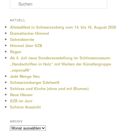
S
u
c
h
AKTUELL
e
Altstadtfest in Schwarzenberg vom 14. bis 16. August 2026
n
Dramatischer Himmel
Getreideernte
Himmel über SZB
Regen
Ab 4. Juli neue Sonderausstellung im Schlossmuseum:
„Handschriften in Holz“ mit Werken der Künstlergruppe
„exponaRt“
Jede Menge Heu
Schwarzenberger Edelweiß
Schloss und Kirche (ohne und mit Blumen)
Neue Häuser
SZB im Juni
Schöne Aussicht
ARCHIV
Archiv