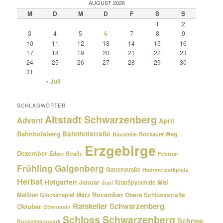
AUGUST 2026
M
D
M
D
F
S
S
1
2
3
4
5
6
7
8
9
10
11
12
13
14
15
16
17
18
19
20
21
22
23
24
25
26
27
28
29
30
31
« Juli
SCHLAGWÖRTER
Altstadt Schwarzenberg
Advent
April
Bahnhofsberg
Bahnhofstraße
Bockauer Weg
Baustelle
Erzgebirge
Dezember
Erlaer Straße
Februar
Frühling
Galgenberg
Gartenstraße
Hammerparkplatz
Herbst
Hofgarten
Januar
Mai
Kraußpyramide
Juni
März
November
Meißner Glockenspiel
Obere Schlossstraße
Ratskeller Schwarzenberg
Oktober
Ottenstein
Schloss Schwarzenberg
Schnee
Rockelmannpark