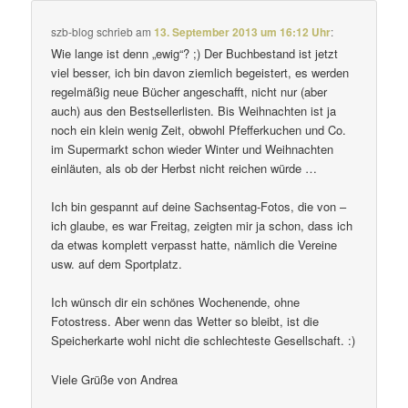
szb-blog
schrieb
am
13. September 2013 um 16:12 Uhr
:
Wie lange ist denn „ewig“? ;) Der Buchbestand ist jetzt
viel besser, ich bin davon ziem­lich begeis­tert, es werden
regel­mäßig neue Bücher ange­schafft, nicht nur (aber
auch) aus den Bestsellerlisten. Bis Weihnachten ist ja
noch ein klein wenig Zeit, obwohl Pfefferkuchen und Co.
im Supermarkt schon wieder Winter und Weihnachten
einläuten, als ob der Herbst nicht reichen würde …
Ich bin gespannt auf deine Sachsentag-Fotos, die von –
ich glaube, es war Freitag, zeigten mir ja schon, dass ich
da etwas komplett verpasst hatte, nämlich die Vereine
usw. auf dem Sportplatz.
Ich wünsch dir ein schönes Wochenende, ohne
Fotostress. Aber wenn das Wetter so bleibt, ist die
Speicherkarte wohl nicht die schlech­teste Gesellschaft. :)
Viele Grüße von Andrea