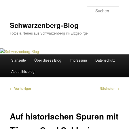
Zum
primären
Such
Inhalt
springen
Schwarzenberg-Blog
Fotos & Neues aus Schwarzenberg im Erzgebirge
Hauptmenü
Startseite
Über dieses Blog
Impressum
Datenschutz
About this blog
Beitragsnavigation
←
Vorheriger
Nächster
→
Auf historischen Spuren mit