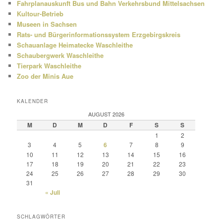
Fahrplanauskunft Bus und Bahn Verkehrsbund Mittelsachsen
Kultour-Betrieb
Museen in Sachsen
Rats- und Bürgerinformationssystem Erzgebirgskreis
Schauanlage Heimatecke Waschleithe
Schaubergwerk Waschleithe
Tierpark Waschleithe
Zoo der Minis Aue
KALENDER
AUGUST 2026
M
D
M
D
F
S
S
1
2
3
4
5
6
7
8
9
10
11
12
13
14
15
16
17
18
19
20
21
22
23
24
25
26
27
28
29
30
31
« Juli
SCHLAGWÖRTER