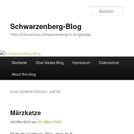
Zum
Zum
primären
sekundären
Such
Inhalt
Inhalt
springen
springen
Schwarzenberg-Blog
Fotos & Neues aus Schwarzenberg im Erzgebirge
Hauptmenü
Startseite
Über dieses Blog
Impressum
Datenschutz
About this blog
SCHLAGWORTARCHIV:
KATZE
Märzkatze
Veröffentlicht am
24. März 2020
Nicht der leich­teste Weg, aber: läuft.