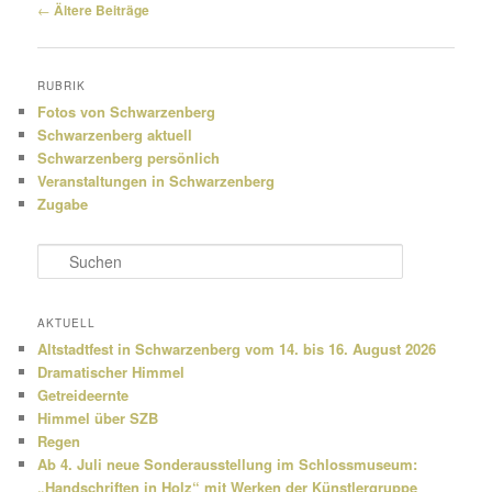
Beitragsnavigation
←
Ältere Beiträge
RUBRIK
Fotos von Schwarzenberg
Schwarzenberg aktuell
Schwarzenberg persönlich
Veranstaltungen in Schwarzenberg
Zugabe
S
u
c
h
AKTUELL
e
Altstadtfest in Schwarzenberg vom 14. bis 16. August 2026
n
Dramatischer Himmel
Getreideernte
Himmel über SZB
Regen
Ab 4. Juli neue Sonderausstellung im Schlossmuseum:
„Handschriften in Holz“ mit Werken der Künstlergruppe