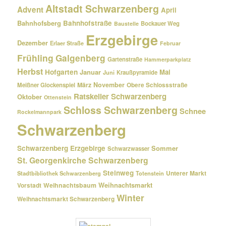
Altstadt Schwarzenberg
Advent
April
Bahnhofsberg
Bahnhofstraße
Bockauer Weg
Baustelle
Erzgebirge
Dezember
Erlaer Straße
Februar
Frühling
Galgenberg
Gartenstraße
Hammerparkplatz
Herbst
Hofgarten
Januar
Mai
Kraußpyramide
Juni
März
November
Meißner Glockenspiel
Obere Schlossstraße
Ratskeller Schwarzenberg
Oktober
Ottenstein
Schloss Schwarzenberg
Schnee
Rockelmannpark
Schwarzenberg
Schwarzenberg Erzgebirge
Sommer
Schwarzwasser
St. Georgenkirche Schwarzenberg
Steinweg
Unterer Markt
Stadtbibliothek Schwarzenberg
Totenstein
Weihnachtsmarkt
Weihnachtsbaum
Vorstadt
Winter
Weihnachtsmarkt Schwarzenberg