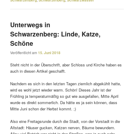
Schwarzenberg
Schwarzenberg
Schwarzwasser
Unterwegs in
Schwarzenberg: Linde, Katze,
Schöne
Veröffentlicht am
15. Juni 2018
Steht nicht in der Überschrift, aber Schloss und Kirche haben es
auch in diesen Artikel geschafft.
Nachdem es sich in den letzten Tagen ziem­lich abge­kühlt hatte,
wird es wohl jetzt wieder warm. Schön! Dieses Jahr ist der
Frühling ja tempe­ra­tur­mäßig so gut wie ausge­fallen, Mitte April
wurde es direkt sommer­lich. Da hätte es ja sein können, dass
Mitte Juni schon der Herbst kommt. ;)
Also eine Freitagsrunde durch die Stadt, von der Vorstadt in die
Altstadt: Häuser gucken, Katzen nerven, Bäume bewun­dern.
Allzu viel Betrieb war nicht in den Straßen, was ja auch sehr