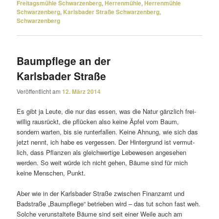
Freitagsmühle Schwarzenberg
,
Herrenmühle
,
Herrenmühle
Schwarzenberg
,
Karlsbader Straße Schwarzenberg
,
Schwarzenberg
Baumpflege an der
Karlsbader Straße
Veröffentlicht am
12. März 2014
Es gibt ja Leute, die nur das essen, was die Natur gänz­lich frei­
willig raus­rückt, die pflü­cken also keine Äpfel vom Baum,
sondern warten, bis sie runter­fallen. Keine Ahnung, wie sich das
jetzt nennt, ich habe es vergessen. Der Hintergrund ist vermut­
lich, dass Pflanzen als gleich­wer­tige Lebewesen ange­sehen
werden. So weit würde ich nicht gehen, Bäume sind für mich
keine Menschen, Punkt.
Aber wie in der Karlsbader Straße zwischen Finanzamt und
Badstraße „Baumpflege“ betrieben wird – das tut schon fast weh.
Solche verun­stal­tete Bäume sind seit einer Weile auch am