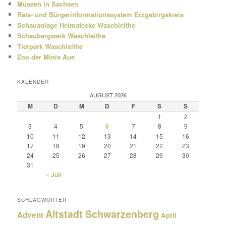
Museen in Sachsen
Rats- und Bürgerinformationssystem Erzgebirgskreis
Schauanlage Heimatecke Waschleithe
Schaubergwerk Waschleithe
Tierpark Waschleithe
Zoo der Minis Aue
KALENDER
AUGUST 2026
M
D
M
D
F
S
S
1
2
3
4
5
6
7
8
9
10
11
12
13
14
15
16
17
18
19
20
21
22
23
24
25
26
27
28
29
30
31
« Juli
SCHLAGWÖRTER
Altstadt Schwarzenberg
Advent
April