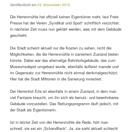
Veröffentlicht am
22. November 2015
Die Herrenmühle hat offi­ziell keinen Eigentümer mehr, laut Freie
Presse hat der Verein „Syndikat und Sport“ schrift­lich verzichtet.
In nächster Zeit muss nun geklärt werden, was mit dem Gebäude
geschieht.
Die Stadt scheint aktuell nur die Kosten zu sehen, nicht die
Möglichkeiten, die die Herrenmühle in saniertem Zustand bieten
könnte. Dabei war das ehema­lige Bahnhofsgebäude, das zum
Museumsdepot umge­baut wurde, eben­falls äußerst marode und
im Gegensatz zur Herrenmühle nicht einmal denk­mal­ge­schützt.
Hier hat die Stadt Millionen in die Sanierung investiert.
Der Herrenhof Erla ist eben­falls in einem Zustand, in dem man
viel Fantasie braucht, um ihn sich als benutz- und bewohn­bares
Gebäude vorzu­stellen. Das Rettungsprogramm läuft jedoch, mit
der Stadt als Eigentümerin.
Ist in letzter Zeit von der Herrenmühle die Rede, hört man
schnell, sie sei ein „Schandfleck“. Ja, sie sieht aktuell schlecht