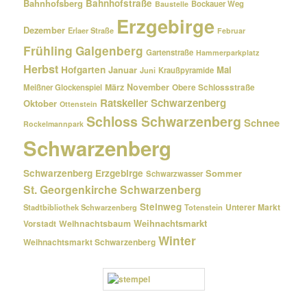
Bahnhofsberg
Bahnhofstraße
Bockauer Weg
Baustelle
Erzgebirge
Dezember
Erlaer Straße
Februar
Frühling
Galgenberg
Gartenstraße
Hammerparkplatz
Herbst
Hofgarten
Januar
Mai
Kraußpyramide
Juni
März
November
Meißner Glockenspiel
Obere Schlossstraße
Ratskeller Schwarzenberg
Oktober
Ottenstein
Schloss Schwarzenberg
Schnee
Rockelmannpark
Schwarzenberg
Schwarzenberg Erzgebirge
Sommer
Schwarzwasser
St. Georgenkirche Schwarzenberg
Steinweg
Unterer Markt
Stadtbibliothek Schwarzenberg
Totenstein
Weihnachtsmarkt
Weihnachtsbaum
Vorstadt
Winter
Weihnachtsmarkt Schwarzenberg