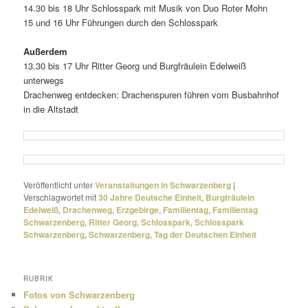
14.30 bis 18 Uhr Schlosspark mit Musik von Duo Roter Mohn
15 und 16 Uhr Führungen durch den Schlosspark
Außerdem
13.30 bis 17 Uhr Ritter Georg und Burgfräulein Edelweiß
unterwegs
Drachenweg entde­cken: Drachenspuren führen vom Busbahnhof
in die Altstadt
Veröffentlicht unter
Veranstaltungen in Schwarzenberg
|
Verschlagwortet mit
30 Jahre Deutsche Einheit
,
Burgfräulein
Edelweiß
,
Drachenweg
,
Erzgebirge
,
Familientag
,
Familientag
Schwarzenberg
,
Ritter Georg
,
Schlosspark
,
Schlosspark
Schwarzenberg
,
Schwarzenberg
,
Tag der Deutschen Einheit
RUBRIK
Fotos von Schwarzenberg