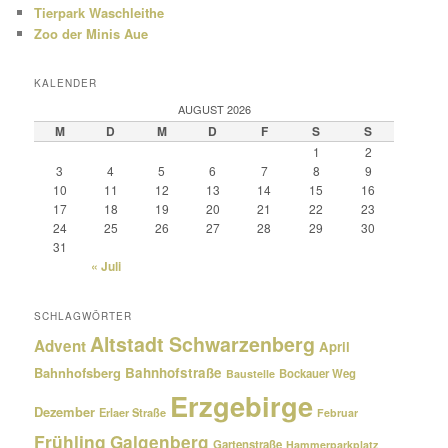
Tierpark Waschleithe
Zoo der Minis Aue
KALENDER
AUGUST 2026
M
D
M
D
F
S
S
1
2
3
4
5
6
7
8
9
10
11
12
13
14
15
16
17
18
19
20
21
22
23
24
25
26
27
28
29
30
31
« Juli
SCHLAGWÖRTER
Altstadt Schwarzenberg
Advent
April
Bahnhofsberg
Bahnhofstraße
Bockauer Weg
Baustelle
Erzgebirge
Dezember
Erlaer Straße
Februar
Frühling
Galgenberg
Gartenstraße
Hammerparkplatz