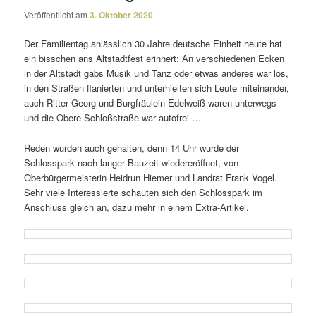
Veröffentlicht am
3. Oktober 2020
Der Familientag anläss­lich 30 Jahre deut­sche Einheit heute hat
ein biss­chen ans Altstadtfest erin­nert: An verschie­denen Ecken
in der Altstadt gabs Musik und Tanz oder etwas anderes war los,
in den Straßen flanierten und unter­hielten sich Leute mitein­ander,
auch Ritter Georg und Burgfräulein Edelweiß waren unter­wegs
und die Obere Schloßstraße war autofrei …
Reden wurden auch gehalten, denn 14 Uhr wurde der
Schlosspark nach langer Bauzeit wieder­eröffnet, von
Oberbürgermeisterin Heidrun Hiemer und Landrat Frank Vogel.
Sehr viele Interessierte schauten sich den Schlosspark im
Anschluss gleich an, dazu mehr in einem Extra-Artikel.