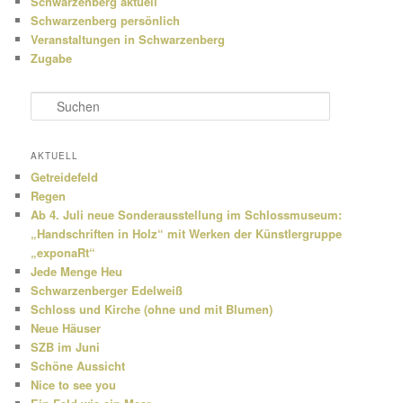
Schwarzenberg aktuell
Schwarzenberg persönlich
Veranstaltungen in Schwarzenberg
Zugabe
S
u
c
h
AKTUELL
e
Getreidefeld
n
Regen
Ab 4. Juli neue Sonderausstellung im Schlossmuseum:
„Handschriften in Holz“ mit Werken der Künstlergruppe
„exponaRt“
Jede Menge Heu
Schwarzenberger Edelweiß
Schloss und Kirche (ohne und mit Blumen)
Neue Häuser
SZB im Juni
Schöne Aussicht
Nice to see you