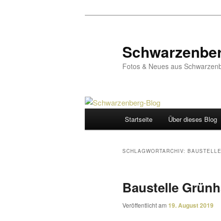
Zum
Zum
primären
sekundären
Inhalt
Inhalt
Schwarzenber
springen
springen
Fotos & Neues aus Schwarzenb
Hauptmenü
Startseite
Über dieses Blog
SCHLAGWORTARCHIV:
BAUSTELL
Baustelle Grünha
Veröffentlicht am
19. August 2019