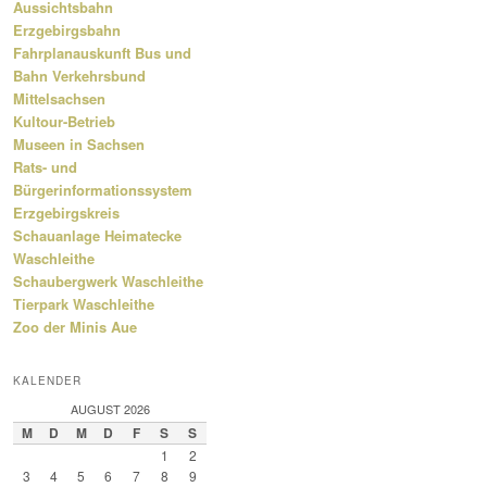
Aussichtsbahn
Erzgebirgsbahn
Fahrplanauskunft Bus und
Bahn Verkehrsbund
Mittelsachsen
Kultour-Betrieb
Museen in Sachsen
Rats- und
Bürgerinformationssystem
Erzgebirgskreis
Schauanlage Heimatecke
Waschleithe
Schaubergwerk Waschleithe
Tierpark Waschleithe
Zoo der Minis Aue
KALENDER
AUGUST 2026
M
D
M
D
F
S
S
1
2
3
4
5
6
7
8
9