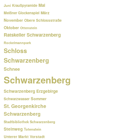
Mai
Kraußpyramide
Juni
März
Meißner Glockenspiel
November
Obere Schlossstraße
Oktober
Ottenstein
Ratskeller Schwarzenberg
Rockelmannpark
Schloss
Schwarzenberg
Schnee
Schwarzenberg
Schwarzenberg Erzgebirge
Sommer
Schwarzwasser
St. Georgenkirche
Schwarzenberg
Stadtbibliothek Schwarzenberg
Steinweg
Totenstein
Unterer Markt
Vorstadt