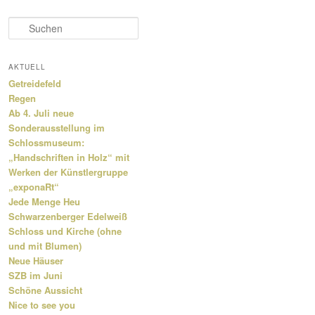
S
u
c
h
AKTUELL
e
Getreidefeld
n
Regen
Ab 4. Juli neue
Sonderausstellung im
Schlossmuseum:
„Handschriften in Holz“ mit
Werken der Künstlergruppe
„exponaRt“
Jede Menge Heu
Schwarzenberger Edelweiß
Schloss und Kirche (ohne
und mit Blumen)
Neue Häuser
SZB im Juni
Schöne Aussicht
Nice to see you