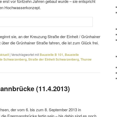
e erst vor fünf­zehn Jahren gebaut wurde – sie entspricht
schen Hochwasserkonzept.
beginnt sie, an der Kreuzung Straße der Einheit / Grünhainer
ber die Grünhainer Straße fahren, die ist zum Glück frei.
ktuell
|
Verschlagwortet mit
Baustelle B 101
,
Baustelle
ße Schwarzenberg
,
Straße der Einheit Schwarzenberg
,
Thurow
annbrücke (11.4.2013)
hsen, der vom 6. bis zum 8. September 2013 in
ll die Egermannbrücke fertig sein – bis dahin sind es noch