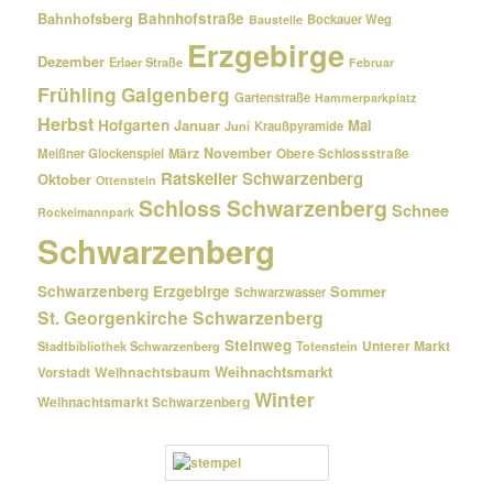
Bahnhofsberg
Bahnhofstraße
Bockauer Weg
Baustelle
Erzgebirge
Dezember
Erlaer Straße
Februar
Frühling
Galgenberg
Gartenstraße
Hammerparkplatz
Herbst
Hofgarten
Januar
Mai
Kraußpyramide
Juni
März
November
Meißner Glockenspiel
Obere Schlossstraße
Ratskeller Schwarzenberg
Oktober
Ottenstein
Schloss Schwarzenberg
Schnee
Rockelmannpark
Schwarzenberg
Schwarzenberg Erzgebirge
Sommer
Schwarzwasser
St. Georgenkirche Schwarzenberg
Steinweg
Unterer Markt
Stadtbibliothek Schwarzenberg
Totenstein
Weihnachtsmarkt
Weihnachtsbaum
Vorstadt
Winter
Weihnachtsmarkt Schwarzenberg