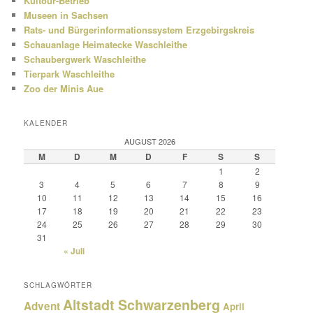
Kultour-Betrieb
Museen in Sachsen
Rats- und Bürgerinformationssystem Erzgebirgskreis
Schauanlage Heimatecke Waschleithe
Schaubergwerk Waschleithe
Tierpark Waschleithe
Zoo der Minis Aue
KALENDER
AUGUST 2026
M
D
M
D
F
S
S
1
2
3
4
5
6
7
8
9
10
11
12
13
14
15
16
17
18
19
20
21
22
23
24
25
26
27
28
29
30
31
« Juli
SCHLAGWÖRTER
Altstadt Schwarzenberg
Advent
April