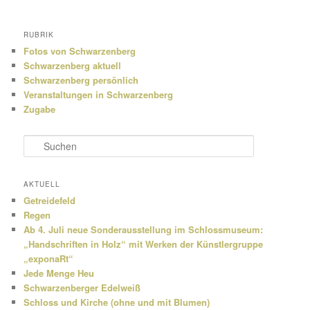
RUBRIK
Fotos von Schwarzenberg
Schwarzenberg aktuell
Schwarzenberg persönlich
Veranstaltungen in Schwarzenberg
Zugabe
S
u
c
h
AKTUELL
e
Getreidefeld
n
Regen
Ab 4. Juli neue Sonderausstellung im Schlossmuseum:
„Handschriften in Holz“ mit Werken der Künstlergruppe
„exponaRt“
Jede Menge Heu
Schwarzenberger Edelweiß
Schloss und Kirche (ohne und mit Blumen)