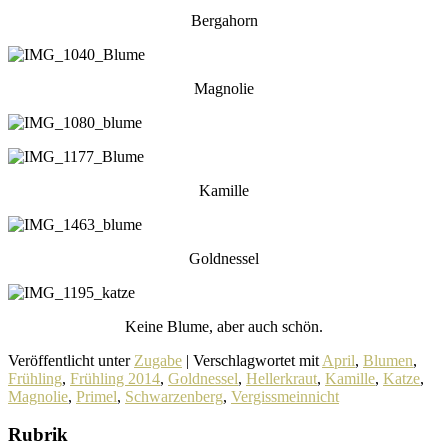
Bergahorn
Magnolie
Kamille
Goldnessel
Keine Blume, aber auch schön.
Veröffentlicht unter
Zugabe
|
Verschlagwortet mit
April
,
Blumen
,
Frühling
,
Frühling 2014
,
Goldnessel
,
Hellerkraut
,
Kamille
,
Katze
,
Magnolie
,
Primel
,
Schwarzenberg
,
Vergissmeinnicht
Rubrik