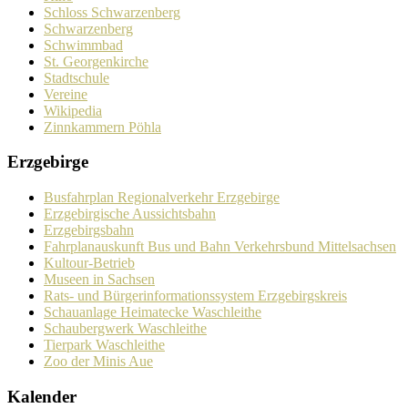
Schloss Schwarzenberg
Schwarzenberg
Schwimmbad
St. Georgenkirche
Stadtschule
Vereine
Wikipedia
Zinnkammern Pöhla
Erzgebirge
Busfahrplan Regionalverkehr Erzgebirge
Erzgebirgische Aussichtsbahn
Erzgebirgsbahn
Fahrplanauskunft Bus und Bahn Verkehrsbund Mittelsachsen
Kultour-Betrieb
Museen in Sachsen
Rats- und Bürgerinformationssystem Erzgebirgskreis
Schauanlage Heimatecke Waschleithe
Schaubergwerk Waschleithe
Tierpark Waschleithe
Zoo der Minis Aue
Kalender