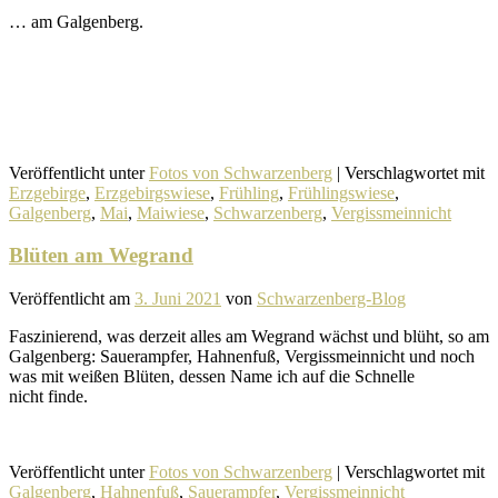
… am Galgenberg.
Veröffentlicht unter
Fotos von Schwarzenberg
|
Verschlagwortet mit
Erzgebirge
,
Erzgebirgswiese
,
Frühling
,
Frühlingswiese
,
Galgenberg
,
Mai
,
Maiwiese
,
Schwarzenberg
,
Vergissmeinnicht
Blüten am Wegrand
Veröffentlicht am
3. Juni 2021
von
Schwarzenberg-Blog
Faszinierend, was derzeit alles am Wegrand wächst und blüht, so am
Galgenberg: Sauerampfer, Hahnenfuß, Vergissmeinnicht und noch
was mit weißen Blüten, dessen Name ich auf die Schnelle
nicht finde.
Veröffentlicht unter
Fotos von Schwarzenberg
|
Verschlagwortet mit
Galgenberg
,
Hahnenfuß
,
Sauerampfer
,
Vergissmeinnicht