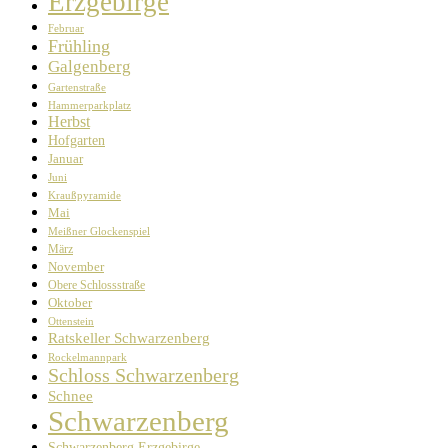
Erzgebirge
Februar
Frühling
Galgenberg
Gartenstraße
Hammerparkplatz
Herbst
Hofgarten
Januar
Juni
Kraußpyramide
Mai
Meißner Glockenspiel
März
November
Obere Schlossstraße
Oktober
Ottenstein
Ratskeller Schwarzenberg
Rockelmannpark
Schloss Schwarzenberg
Schnee
Schwarzenberg
Schwarzenberg Erzgebirge