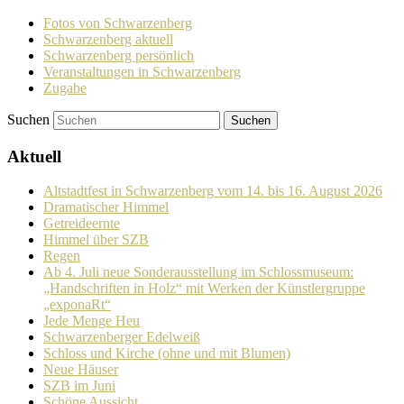
Fotos von Schwarzenberg
Schwarzenberg aktuell
Schwarzenberg persönlich
Veranstaltungen in Schwarzenberg
Zugabe
Suchen
Aktuell
Altstadtfest in Schwarzenberg vom 14. bis 16. August 2026
Dramatischer Himmel
Getreideernte
Himmel über SZB
Regen
Ab 4. Juli neue Sonderausstellung im Schlossmuseum:
„Handschriften in Holz“ mit Werken der Künstlergruppe
„exponaRt“
Jede Menge Heu
Schwarzenberger Edelweiß
Schloss und Kirche (ohne und mit Blumen)
Neue Häuser
SZB im Juni
Schöne Aussicht