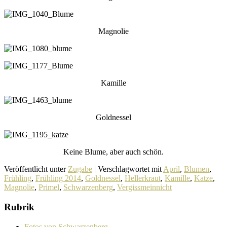
Magnolie
Kamille
Goldnessel
Keine Blume, aber auch schön.
Veröffentlicht unter
Zugabe
|
Verschlagwortet mit
April
,
Blumen
,
Frühling
,
Frühling 2014
,
Goldnessel
,
Hellerkraut
,
Kamille
,
Katze
,
Magnolie
,
Primel
,
Schwarzenberg
,
Vergissmeinnicht
Rubrik
Fotos von Schwarzenberg