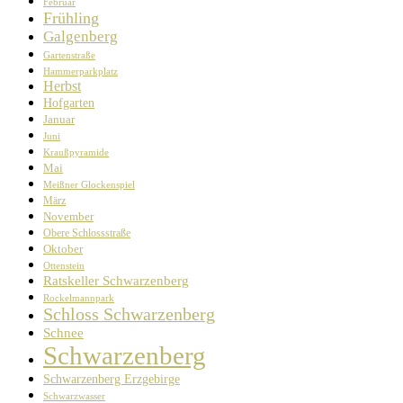
Februar
Frühling
Galgenberg
Gartenstraße
Hammerparkplatz
Herbst
Hofgarten
Januar
Juni
Kraußpyramide
Mai
Meißner Glockenspiel
März
November
Obere Schlossstraße
Oktober
Ottenstein
Ratskeller Schwarzenberg
Rockelmannpark
Schloss Schwarzenberg
Schnee
Schwarzenberg
Schwarzenberg Erzgebirge
Schwarzwasser