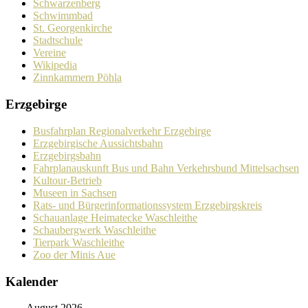
Schwarzenberg
Schwimmbad
St. Georgenkirche
Stadtschule
Vereine
Wikipedia
Zinnkammern Pöhla
Erzgebirge
Busfahrplan Regionalverkehr Erzgebirge
Erzgebirgische Aussichtsbahn
Erzgebirgsbahn
Fahrplanauskunft Bus und Bahn Verkehrsbund Mittelsachsen
Kultour-Betrieb
Museen in Sachsen
Rats- und Bürgerinformationssystem Erzgebirgskreis
Schauanlage Heimatecke Waschleithe
Schaubergwerk Waschleithe
Tierpark Waschleithe
Zoo der Minis Aue
Kalender
August 2026