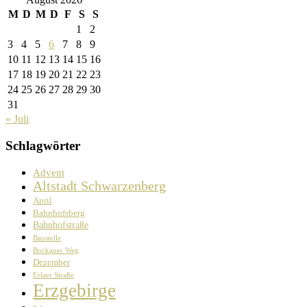
M
D
M
D
F
S
S
1
2
3
4
5
6
7
8
9
10
11
12
13
14
15
16
17
18
19
20
21
22
23
24
25
26
27
28
29
30
31
« Juli
Schlagwörter
Advent
Altstadt Schwarzenberg
April
Bahnhofsberg
Bahnhofstraße
Baustelle
Bockauer Weg
Dezember
Erlaer Straße
Erzgebirge