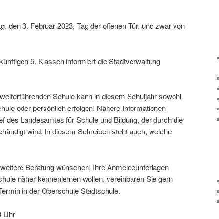
tag, den 3. Februar 2023, Tag der offenen Tür, und zwar von
nf­tigen 5. Klassen infor­miert die Stadtverwaltung
weiter­füh­renden Schule kann in diesem Schuljahr sowohl
chule oder persön­lich erfolgen. Nähere Informationen
rief des Landesamtes für Schule und Bildung, der durch die
hän­digt wird. In diesem Schreiben steht auch, welche
e weitere Beratung wünschen, Ihre Anmeldeunterlagen
chule näher kennen­lernen wollen, verein­baren Sie gern
len Termin in der Oberschule Stadtschule.
0 Uhr