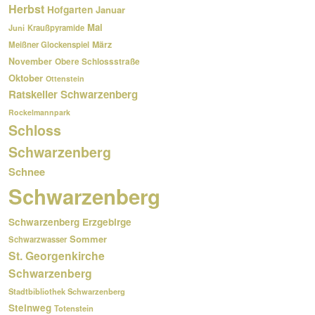
Herbst
Hofgarten
Januar
Mai
Kraußpyramide
Juni
März
Meißner Glockenspiel
November
Obere Schlossstraße
Oktober
Ottenstein
Ratskeller Schwarzenberg
Rockelmannpark
Schloss
Schwarzenberg
Schnee
Schwarzenberg
Schwarzenberg Erzgebirge
Sommer
Schwarzwasser
St. Georgenkirche
Schwarzenberg
Stadtbibliothek Schwarzenberg
Steinweg
Totenstein