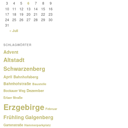
3
4
5
6
7
8
9
10
11
12
13
14
15
16
17
18
19
20
21
22
23
24
25
26
27
28
29
30
31
« Juli
SCHLAGWÖRTER
Advent
Altstadt
Schwarzenberg
April
Bahnhofsberg
Bahnhofstraße
Baustelle
Dezember
Bockauer Weg
Erlaer Straße
Erzgebirge
Februar
Frühling
Galgenberg
Gartenstraße
Hammerparkplatz