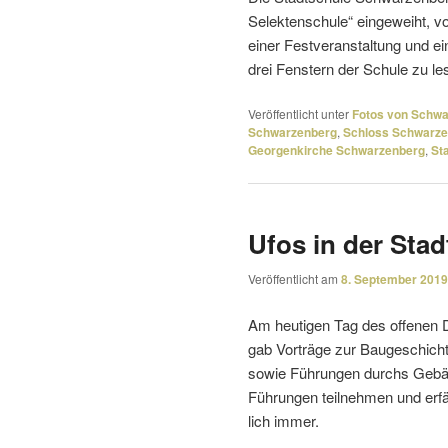
Selektenschule“ einge­weiht, vo
einer Festveranstaltung und ei
drei Fenstern der Schule zu le
Veröffentlicht unter
Fotos von Schw
Schwarzenberg
,
Schloss Schwarz
Georgenkirche Schwarzenberg
,
St
Ufos in der Sta
Veröffentlicht am
8. September 2019
Am heutigen Tag des offenen D
gab Vorträge zur Baugeschich
sowie Führungen durchs Gebäu
Führungen teil­nehmen und erf
lich immer.