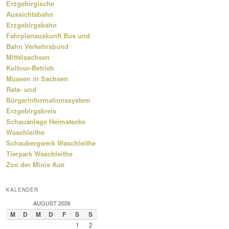
Erzgebirgische
Aussichtsbahn
Erzgebirgsbahn
Fahrplanauskunft Bus und
Bahn Verkehrsbund
Mittelsachsen
Kultour-Betrieb
Museen in Sachsen
Rats- und
Bürgerinformationssystem
Erzgebirgskreis
Schauanlage Heimatecke
Waschleithe
Schaubergwerk Waschleithe
Tierpark Waschleithe
Zoo der Minis Aue
KALENDER
AUGUST 2026
M
D
M
D
F
S
S
1
2