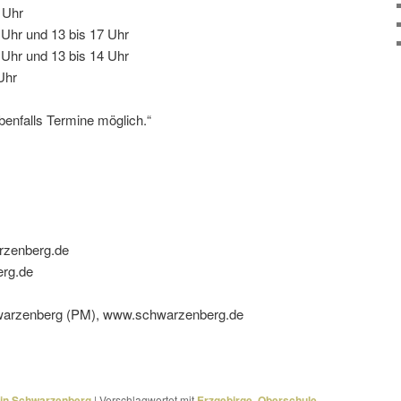
 Uhr
 Uhr und 13 bis 17 Uhr
 Uhr und 13 bis 14 Uhr
Uhr
ben­falls Termine möglich.“
rzenberg.de
rg.de
chwarzenberg (PM), www.schwarzenberg.de
 in Schwarzenberg
|
Verschlagwortet mit
Erzgebirge
,
Oberschule