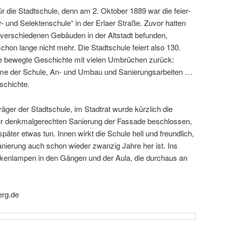
für die Stadtschule, denn am 2. Oktober 1889 war die feier­
r- und Selektenschule“ in der Erlaer Straße. Zuvor hatten
 verschie­denen Gebäuden in der Altstadt befunden,
hon lange nicht mehr. Die Stadtschule feiert also 130.
ne bewegte Geschichte mit vielen Umbrüchen zurück:
me der Schule, An- und Umbau und Sanierungsarbeiten …
schichte.
äger der Stadtschule, im Stadtrat wurde kürz­lich die
r denk­mal­ge­rechten Sanierung der Fassade beschlossen,
später etwas tun. Innen wirkt die Schule hell und freund­lich,
Sanierung auch schon wieder zwanzig Jahre her ist. Ins
ckenlampen in den Gängen und der Aula, die durchaus an
rg.de