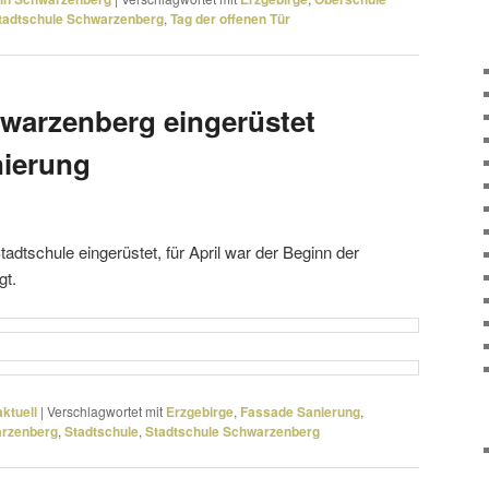
tadtschule Schwarzenberg
,
Tag der offenen Tür
warzenberg eingerüstet
nierung
tadtschule einge­rüstet, für April war der Beginn der
gt.
ktuell
|
Verschlagwortet mit
Erzgebirge
,
Fassade Sanierung
,
rzenberg
,
Stadtschule
,
Stadtschule Schwarzenberg