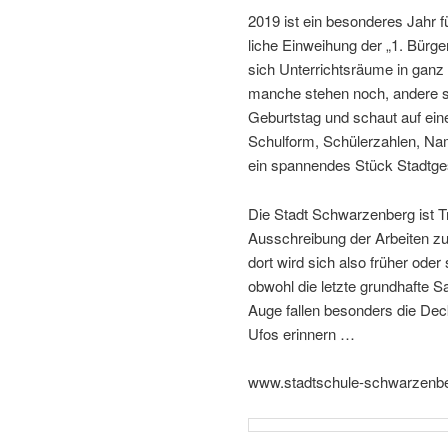
2019 ist ein beson­deres Jahr 
liche Einweihung der „1. Bürge
sich Unterrichtsräume in ganz
manche stehen noch, andere sc
Geburtstag und schaut auf ei
Schulform, Schülerzahlen, Na
ein span­nendes Stück Stadtge
Die Stadt Schwarzenberg ist Tr
Ausschreibung der Arbeiten zu
dort wird sich also früher oder 
obwohl die letzte grund­hafte 
Auge fallen beson­ders die De
Ufos erinnern …
www.stadtschule-schwarzenbe