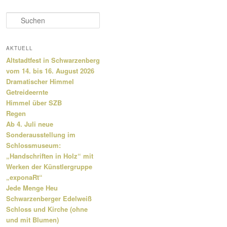
S
u
c
h
AKTUELL
e
Altstadtfest in Schwarzenberg
n
vom 14. bis 16. August 2026
Dramatischer Himmel
Getreideernte
Himmel über SZB
Regen
Ab 4. Juli neue
Sonderausstellung im
Schlossmuseum:
„Handschriften in Holz“ mit
Werken der Künstlergruppe
„exponaRt“
Jede Menge Heu
Schwarzenberger Edelweiß
Schloss und Kirche (ohne
und mit Blumen)