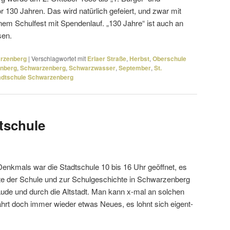
r 130 Jahren. Das wird natür­lich gefeiert, und zwar mit
nem Schulfest mit Spendenlauf. „130 Jahre“ ist auch an
sen.
arzenberg
|
Verschlagwortet mit
Erlaer Straße
,
Herbst
,
Oberschule
enberg
,
Schwarzenberg
,
Schwarzwasser
,
September
,
St.
adtschule Schwarzenberg
dtschule
enkmals war die Stadtschule 10 bis 16 Uhr geöffnet, es
te der Schule und zur Schulgeschichte in Schwarzenberg
de und durch die Altstadt. Man kann x-mal an solchen
ährt doch immer wieder etwas Neues, es lohnt sich eigent­