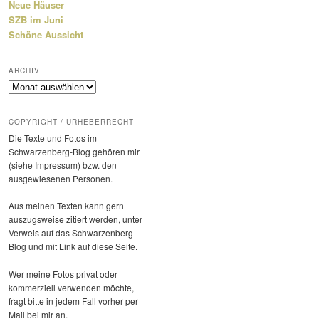
Neue Häuser
SZB im Juni
Schöne Aussicht
ARCHIV
Archiv
COPYRIGHT / URHEBERRECHT
Die Texte und Fotos im
Schwarzenberg-Blog gehören mir
(siehe Impressum) bzw. den
ausge­wie­senen Personen.
Aus meinen Texten kann gern
auszugs­weise zitiert werden, unter
Verweis auf das Schwarzenberg-
Blog und mit Link auf diese Seite.
Wer meine Fotos privat oder
kommer­ziell verwenden möchte,
fragt bitte in jedem Fall vorher per
Mail bei mir an.