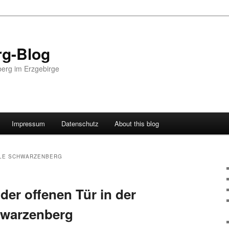
g-Blog
erg im Erzgebirge
Impressum
Datenschutz
About this blog
LE SCHWARZENBERG
der offenen Tür in der
hwarzenberg