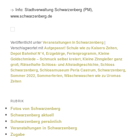
-> Info: Stadtverwaltung Schwarzenberg (PM),
www.schwarzenberg.de
Veröffentlicht unter
Veranstaltungen in Schwarzenberg
|
Verschlagwortet mit
Aufgepasst! Schule wie zu Kaisers Zeiten
,
Depot Bahnhof N°4
,
Erzgebirge
,
Ferienprogramm
,
Kleine
Goldschmiede – Schmuck selbst kreiert
,
Kleine Zinngießer ganz
groß
,
Rätselhafte Schloss- und Altstadtgeschichte
,
Schloss
Schwarzenberg
,
Schlossmuseum Perla Castrum
,
Schwarzenberg
,
Sommer 2022
,
Sommerferien
,
Wäschewaschen wie zu Uromas
Zeiten
RUBRIK
Fotos von Schwarzenberg
Schwarzenberg aktuell
Schwarzenberg persönlich
Veranstaltungen in Schwarzenberg
Zugabe