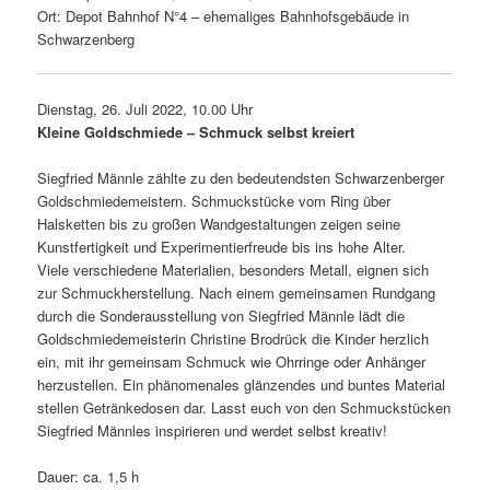
Ort: Depot Bahnhof N°4 – ehema­liges Bahnhofsgebäude in
Schwarzenberg
Dienstag, 26. Juli 2022, 10.00 Uhr
Kleine Goldschmiede – Schmuck selbst kreiert
Siegfried Männle zählte zu den bedeu­tendsten Schwarzenberger
Goldschmiedemeistern. Schmuckstücke vom Ring über
Halsketten bis zu großen Wandgestaltungen zeigen seine
Kunstfertigkeit und Experimentierfreude bis ins hohe Alter.
Viele verschie­dene Materialien, beson­ders Metall, eignen sich
zur Schmuckherstellung. Nach einem gemein­samen Rundgang
durch die Sonderausstellung von Siegfried Männle lädt die
Goldschmiedemeisterin Christine Brodrück die Kinder herz­lich
ein, mit ihr gemeinsam Schmuck wie Ohrringe oder Anhänger
herzu­stellen. Ein phäno­me­nales glän­zendes und buntes Material
stellen Getränkedosen dar. Lasst euch von den Schmuckstücken
Siegfried Männles inspi­rieren und werdet selbst kreativ!
Dauer: ca. 1,5 h