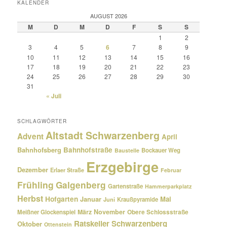
KALENDER
AUGUST 2026
M
D
M
D
F
S
S
1
2
3
4
5
6
7
8
9
10
11
12
13
14
15
16
17
18
19
20
21
22
23
24
25
26
27
28
29
30
31
« Juli
SCHLAGWÖRTER
Altstadt Schwarzenberg
Advent
April
Bahnhofsberg
Bahnhofstraße
Bockauer Weg
Baustelle
Erzgebirge
Dezember
Erlaer Straße
Februar
Frühling
Galgenberg
Gartenstraße
Hammerparkplatz
Herbst
Hofgarten
Januar
Mai
Kraußpyramide
Juni
März
November
Meißner Glockenspiel
Obere Schlossstraße
Ratskeller Schwarzenberg
Oktober
Ottenstein