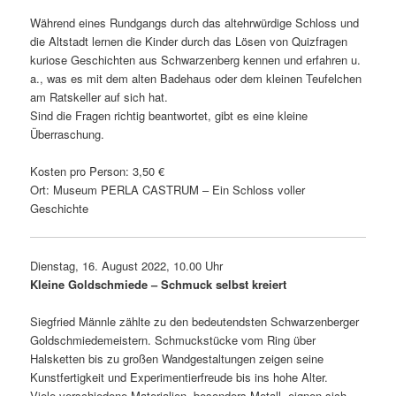
Während eines Rundgangs durch das altehr­wür­dige Schloss und
die Altstadt lernen die Kinder durch das Lösen von Quizfragen
kuriose Geschichten aus Schwarzenberg kennen und erfahren u.
a., was es mit dem alten Badehaus oder dem kleinen Teufelchen
am Ratskeller auf sich hat.
Sind die Fragen richtig beant­wortet, gibt es eine kleine
Überraschung.
Kosten pro Person: 3,50 €
Ort: Museum PERLA CASTRUM – Ein Schloss voller
Geschichte
Dienstag, 16. August 2022, 10.00 Uhr
Kleine Goldschmiede – Schmuck selbst kreiert
Siegfried Männle zählte zu den bedeu­tendsten Schwarzenberger
Goldschmiedemeistern. Schmuckstücke vom Ring über
Halsketten bis zu großen Wandgestaltungen zeigen seine
Kunstfertigkeit und Experimentierfreude bis ins hohe Alter.
Viele verschie­dene Materialien, beson­ders Metall, eignen sich