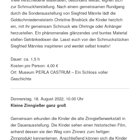
zur Schmuckherstellung. Nach einem gemein­samen Rundgang
durch die Sonderausstellung von Siegfried Männle lädt die
Goldschmiedemeisterin Christine Brodrück die Kinder herz­lich
ein, mit ihr gemeinsam Schmuck wie Ohrringe oder Anhänger
herzu­stellen. Ein phäno­me­nales glän­zendes und buntes Material
stellen Getränkedosen dar. Lasst euch von den Schmuckstücken
Siegfried Männles inspi­rieren und werdet selbst kreativ!
Dauer: ca. 1,5 h
Kosten pro Person: 4,00 €
Ort: Museum PERLA CASTRUM – Ein Schloss voller
Geschichte
Donnerstag, 18. August 2022, 10.00 Uhr
Kleine Zinngießer ganz groß
Gemeinsam erkunden die Kinder die alte Zinngießerwerkstatt in
der Dauerausstellung. Die Kinder sehen einen histo­ri­schen Film,
anhand dessen sie den Weg vom Zinnerz zum fertigen
Zinnprodukt kennen­lernen. Anschließend können sich die Kinder