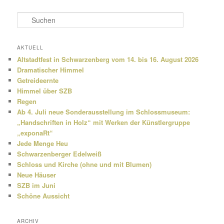
S
u
c
h
AKTUELL
e
Altstadtfest in Schwarzenberg vom 14. bis 16. August 2026
n
Dramatischer Himmel
Getreideernte
Himmel über SZB
Regen
Ab 4. Juli neue Sonderausstellung im Schlossmuseum:
„Handschriften in Holz“ mit Werken der Künstlergruppe
„exponaRt“
Jede Menge Heu
Schwarzenberger Edelweiß
Schloss und Kirche (ohne und mit Blumen)
Neue Häuser
SZB im Juni
Schöne Aussicht
ARCHIV