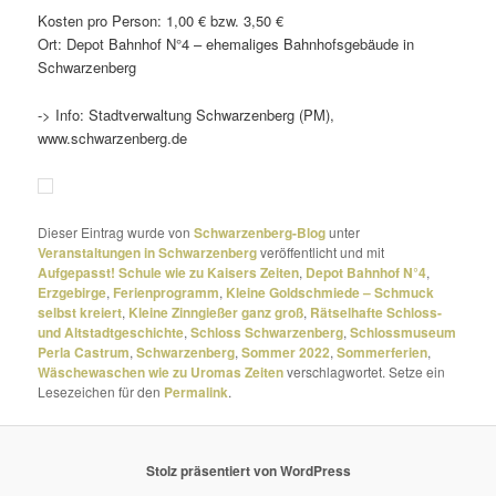
Kosten pro Person: 1,00 € bzw. 3,50 €
Ort: Depot Bahnhof N°4 – ehema­liges Bahnhofsgebäude in
Schwarzenberg
-> Info: Stadtverwaltung Schwarzenberg (PM),
www.schwarzenberg.de
Dieser Eintrag wurde von
Schwarzenberg-Blog
unter
Veranstaltungen in Schwarzenberg
veröffentlicht und mit
Aufgepasst! Schule wie zu Kaisers Zeiten
,
Depot Bahnhof N°4
,
Erzgebirge
,
Ferienprogramm
,
Kleine Goldschmiede – Schmuck
selbst kreiert
,
Kleine Zinngießer ganz groß
,
Rätselhafte Schloss-
und Altstadtgeschichte
,
Schloss Schwarzenberg
,
Schlossmuseum
Perla Castrum
,
Schwarzenberg
,
Sommer 2022
,
Sommerferien
,
Wäschewaschen wie zu Uromas Zeiten
verschlagwortet. Setze ein
Lesezeichen für den
Permalink
.
Stolz präsentiert von WordPress