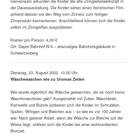
Gemeinsam erkunden die Kinder die alte Zinngießerwerkstatt in
der Dauerausstellung. Die Kinder sehen einen histo­ri­schen Film,
anhand dessen sie den Weg vom Zinnerz zum fertigen
Zinnprodukt kennen­lernen. Anschließend können sich die Kinder
selbst im Zinngießen ausprobieren.
Kosten pro Person: 4,00 €
Ort: Depot Bahnhof N°4 – ehema­liges Bahnhofsgebäude in
Schwarzenberg
Dienstag, 23. August 2022, 10.00 Uhr
Wäschewaschen wie zu Uromas Zeiten
Wie wurde eigent­lich die Wäsche gewa­schen, als es noch keine
Waschmaschinen gab? Ausgestattet mit Zuber, Waschbrett,
Kernseife und Bürste probieren sich die Kinder im Schrubben,
Spülen, Wringen und Bleichen aus – so wie es vor 100 Jahren
war. Nach getaner Arbeit, wenn die Wäsche zur Bleiche auf der
Wiese liegt, stärken sich die Kinder bei einer wohl­ver­dienten
Brotzeit.