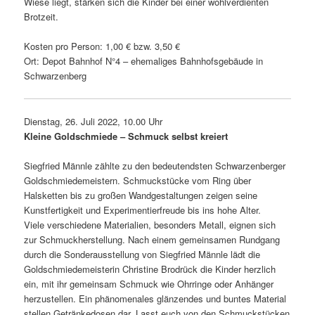
Wiese liegt, stärken sich die Kinder bei einer wohl­ver­dienten
Brotzeit.
Kosten pro Person: 1,00 € bzw. 3,50 €
Ort: Depot Bahnhof N°4 – ehema­liges Bahnhofsgebäude in
Schwarzenberg
Dienstag, 26. Juli 2022, 10.00 Uhr
Kleine Goldschmiede – Schmuck selbst kreiert
Siegfried Männle zählte zu den bedeu­tendsten Schwarzenberger
Goldschmiedemeistern. Schmuckstücke vom Ring über
Halsketten bis zu großen Wandgestaltungen zeigen seine
Kunstfertigkeit und Experimentierfreude bis ins hohe Alter.
Viele verschie­dene Materialien, beson­ders Metall, eignen sich
zur Schmuckherstellung. Nach einem gemein­samen Rundgang
durch die Sonderausstellung von Siegfried Männle lädt die
Goldschmiedemeisterin Christine Brodrück die Kinder herz­lich
ein, mit ihr gemeinsam Schmuck wie Ohrringe oder Anhänger
herzu­stellen. Ein phäno­me­nales glän­zendes und buntes Material
stellen Getränkedosen dar. Lasst euch von den Schmuckstücken