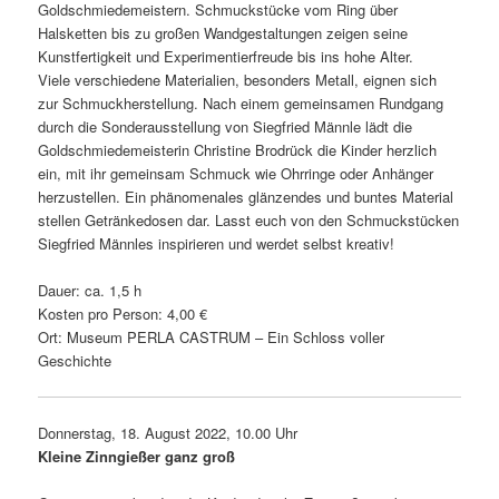
Goldschmiedemeistern. Schmuckstücke vom Ring über
Halsketten bis zu großen Wandgestaltungen zeigen seine
Kunstfertigkeit und Experimentierfreude bis ins hohe Alter.
Viele verschie­dene Materialien, beson­ders Metall, eignen sich
zur Schmuckherstellung. Nach einem gemein­samen Rundgang
durch die Sonderausstellung von Siegfried Männle lädt die
Goldschmiedemeisterin Christine Brodrück die Kinder herz­lich
ein, mit ihr gemeinsam Schmuck wie Ohrringe oder Anhänger
herzu­stellen. Ein phäno­me­nales glän­zendes und buntes Material
stellen Getränkedosen dar. Lasst euch von den Schmuckstücken
Siegfried Männles inspi­rieren und werdet selbst kreativ!
Dauer: ca. 1,5 h
Kosten pro Person: 4,00 €
Ort: Museum PERLA CASTRUM – Ein Schloss voller
Geschichte
Donnerstag, 18. August 2022, 10.00 Uhr
Kleine Zinngießer ganz groß