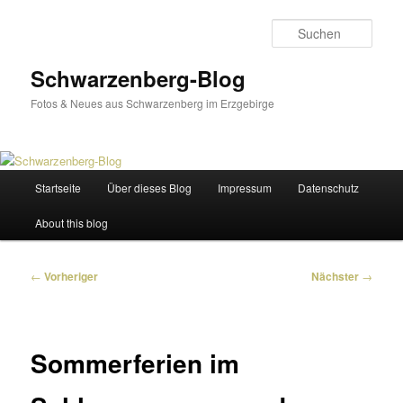
Zum
primären
Such
Inhalt
springen
Schwarzenberg-Blog
Fotos & Neues aus Schwarzenberg im Erzgebirge
Hauptmenü
Startseite
Über dieses Blog
Impressum
Datenschutz
About this blog
Beitragsnavigation
←
Vorheriger
Nächster
→
Sommerferien im