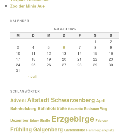
Zoo der Minis Aue
KALENDER
AUGUST 2026
M
D
M
D
F
S
S
1
2
3
4
5
6
7
8
9
10
11
12
13
14
15
16
17
18
19
20
21
22
23
24
25
26
27
28
29
30
31
« Juli
SCHLAGWÖRTER
Altstadt Schwarzenberg
Advent
April
Bahnhofsberg
Bahnhofstraße
Bockauer Weg
Baustelle
Erzgebirge
Dezember
Erlaer Straße
Februar
Frühling
Galgenberg
Gartenstraße
Hammerparkplatz