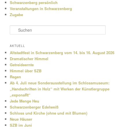
Schwarzenberg persönlich
Veranstaltungen in Schwarzenberg
Zugabe
S
u
c
h
AKTUELL
e
Altstadtfest in Schwarzenberg vom 14. bis 16. August 2026
n
Dramatischer Himmel
Getreideernte
Himmel über SZB
Regen
Ab 4. Juli neue Sonderausstellung im Schlossmuseum:
„Handschriften in Holz“ mit Werken der Künstlergruppe
„exponaRt“
Jede Menge Heu
Schwarzenberger Edelweiß
Schloss und Kirche (ohne und mit Blumen)
Neue Häuser
SZB im Juni