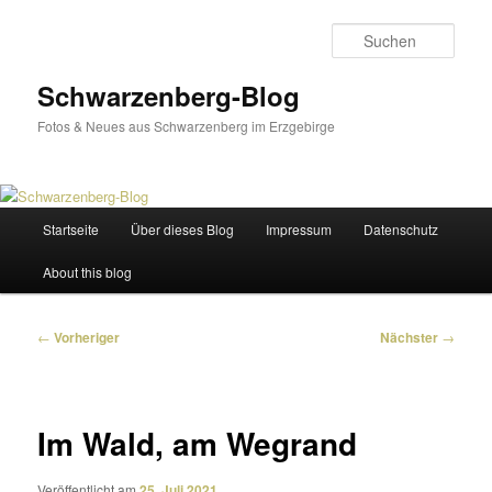
Zum
primären
Such
Inhalt
springen
Schwarzenberg-Blog
Fotos & Neues aus Schwarzenberg im Erzgebirge
Hauptmenü
Startseite
Über dieses Blog
Impressum
Datenschutz
About this blog
Beitragsnavigation
←
Vorheriger
Nächster
→
Im Wald, am Wegrand
Veröffentlicht am
25. Juli 2021