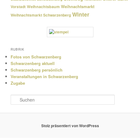
Weihnachtsmarkt
Weihnachtsbaum
Vorstadt
Winter
Weihnachtsmarkt Schwarzenberg
RUBRIK
Fotos von Schwarzenberg
Schwarzenberg aktuell
Schwarzenberg persönlich
Veranstaltungen in Schwarzenberg
Zugabe
S
u
c
h
e
Stolz präsentiert von WordPress
n