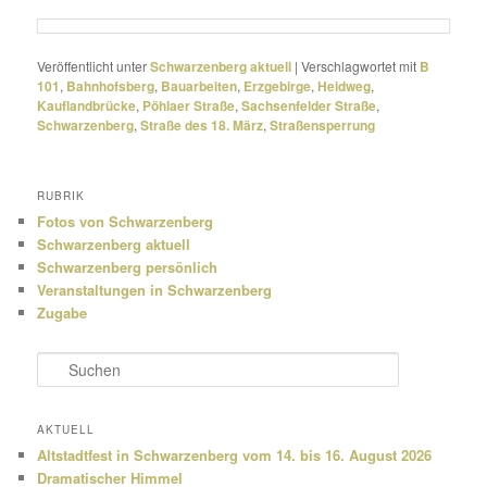
Veröffentlicht unter
Schwarzenberg aktuell
|
Verschlagwortet mit
B
101
,
Bahnhofsberg
,
Bauarbeiten
,
Erzgebirge
,
Heidweg
,
Kauflandbrücke
,
Pöhlaer Straße
,
Sachsenfelder Straße
,
Schwarzenberg
,
Straße des 18. März
,
Straßensperrung
RUBRIK
Fotos von Schwarzenberg
Schwarzenberg aktuell
Schwarzenberg persönlich
Veranstaltungen in Schwarzenberg
Zugabe
S
u
c
h
AKTUELL
e
Altstadtfest in Schwarzenberg vom 14. bis 16. August 2026
n
Dramatischer Himmel