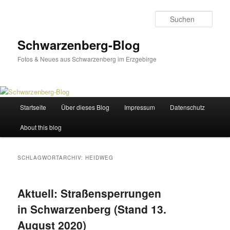
Zum
Zum
primären
sekundären
Such
Inhalt
Inhalt
springen
springen
Schwarzenberg-Blog
Fotos & Neues aus Schwarzenberg im Erzgebirge
Hauptmenü
Startseite
Über dieses Blog
Impressum
Datenschutz
About this blog
SCHLAGWORTARCHIV:
HEIDWEG
Aktuell: Straßensperrungen
in Schwarzenberg (Stand 13.
August 2020)