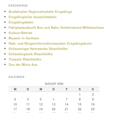
ERZGEBIRGE
Busfahrplan Regionalverkehr Erzgebirge
Erzgebirgische Aussichtsbahn
Erzgebirgsbahn
Fahrplanauskunft Bus und Bahn Verkehrsbund Mittelsachsen
Kultour-Betrieb
Museen in Sachsen
Rats- und Bürgerinformationssystem Erzgebirgskreis
Schauanlage Heimatecke Waschleithe
Schaubergwerk Waschleithe
Tierpark Waschleithe
Zoo der Minis Aue
KALENDER
AUGUST 2026
M
D
M
D
F
S
S
1
2
3
4
5
6
7
8
9
10
11
12
13
14
15
16
17
18
19
20
21
22
23