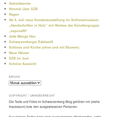
Getreideernte
Himmel über SZB
Regen
Ab 4. Juli neue Sonderausstellung im Schlossmuseum:
„Handschriften in Holz“ mit Werken der Künstlergruppe
„exponaRt“
Jede Menge Heu
Schwarzenberger Edelweiß
Schloss und Kirche (ohne und mit Blumen)
Neue Häuser
SZB im Juni
Schöne Aussicht
ARCHIV
Archiv
COPYRIGHT / URHEBERRECHT
Die Texte und Fotos im Schwarzenberg-Blog gehören mir (siehe
Impressum) bzw. den ausge­wie­senen Personen.
Aus meinen Texten kann gern auszugs­weise zitiert werden, unter