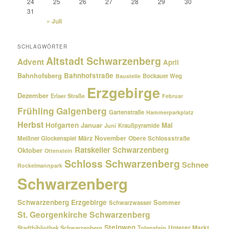
24
25
26
27
28
29
30
31
« Juli
SCHLAGWÖRTER
Altstadt Schwarzenberg
Advent
April
Bahnhofsberg
Bahnhofstraße
Bockauer Weg
Baustelle
Erzgebirge
Dezember
Erlaer Straße
Februar
Frühling
Galgenberg
Gartenstraße
Hammerparkplatz
Herbst
Hofgarten
Januar
Mai
Kraußpyramide
Juni
März
November
Meißner Glockenspiel
Obere Schlossstraße
Ratskeller Schwarzenberg
Oktober
Ottenstein
Schloss Schwarzenberg
Schnee
Rockelmannpark
Schwarzenberg
Schwarzenberg Erzgebirge
Sommer
Schwarzwasser
St. Georgenkirche Schwarzenberg
Steinweg
Unterer Markt
Stadtbibliothek Schwarzenberg
Totenstein