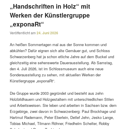
„Handschriften in Holz“ mit
Werken der Künstlergruppe
„exponaRt“
Veröffentlicht am
24. Juni 2026
An heißen Sommertagen mal aus der Sonne kommen und
abkühlen? Dafür eignen sich alte Gemäuer gut, und Schloss
Schwarzenberg hat ja schon etliche Jahre auf dem Buckel und
gleich­zeitig eine sehens­werte Dauerausstellung. Ab Samstag,
den 4. Juli 2026, ist im Schlossmuseum auch eine neue
Sonderausstellung zu sehen, mit aktu­ellen Werken der
Künstlergruppe „exponaRt“.
Die Gruppe wurde 2003 gegründet und besteht aus zehn
Holzbildhauern und Holzgestaltern mit unter­schied­li­chen Stilen
und Arbeitsweisen. Sie leben und arbeiten in Sachsen bzw. dem
Erzgebirge, zwei davon in Schwarzenberg: Paul Brockhage und
Hartmut Rademann, Peter Eberlein, Detlef Jehn, Jesko Lange,
Tobias Michael, Tilmann Röhner, Friedhelm Schelter, Robby