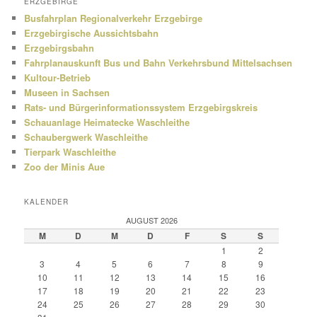
ERZGEBIRGE
Busfahrplan Regionalverkehr Erzgebirge
Erzgebirgische Aussichtsbahn
Erzgebirgsbahn
Fahrplanauskunft Bus und Bahn Verkehrsbund Mittelsachsen
Kultour-Betrieb
Museen in Sachsen
Rats- und Bürgerinformationssystem Erzgebirgskreis
Schauanlage Heimatecke Waschleithe
Schaubergwerk Waschleithe
Tierpark Waschleithe
Zoo der Minis Aue
KALENDER
AUGUST 2026
M
D
M
D
F
S
S
1
2
3
4
5
6
7
8
9
10
11
12
13
14
15
16
17
18
19
20
21
22
23
24
25
26
27
28
29
30