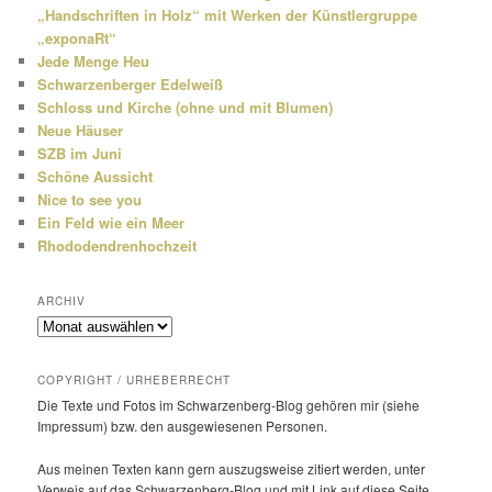
„Handschriften in Holz“ mit Werken der Künstlergruppe
„exponaRt“
Jede Menge Heu
Schwarzenberger Edelweiß
Schloss und Kirche (ohne und mit Blumen)
Neue Häuser
SZB im Juni
Schöne Aussicht
Nice to see you
Ein Feld wie ein Meer
Rhododendrenhochzeit
ARCHIV
Archiv
COPYRIGHT / URHEBERRECHT
Die Texte und Fotos im Schwarzenberg-Blog gehören mir (siehe
Impressum) bzw. den ausge­wie­senen Personen.
Aus meinen Texten kann gern auszugs­weise zitiert werden, unter
Verweis auf das Schwarzenberg-Blog und mit Link auf diese Seite.