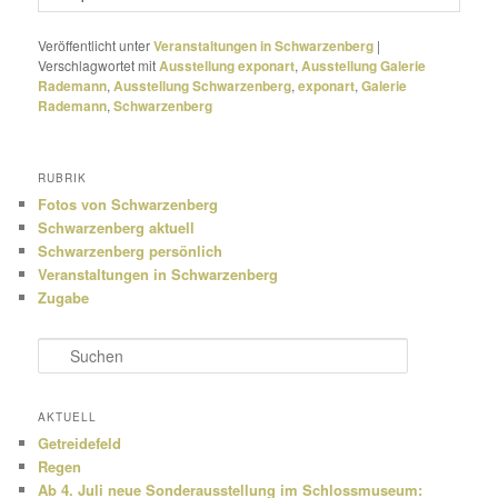
Veröffentlicht unter
Veranstaltungen in Schwarzenberg
|
Verschlagwortet mit
Ausstellung exponart
,
Ausstellung Galerie
Rademann
,
Ausstellung Schwarzenberg
,
exponart
,
Galerie
Rademann
,
Schwarzenberg
RUBRIK
Fotos von Schwarzenberg
Schwarzenberg aktuell
Schwarzenberg persönlich
Veranstaltungen in Schwarzenberg
Zugabe
S
u
c
h
AKTUELL
e
Getreidefeld
n
Regen
Ab 4. Juli neue Sonderausstellung im Schlossmuseum: