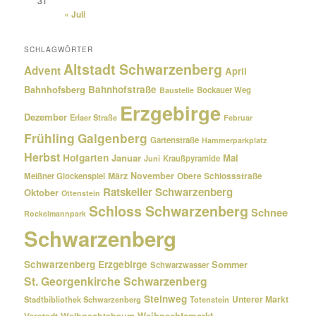
31
« Juli
SCHLAGWÖRTER
Altstadt Schwarzenberg
Advent
April
Bahnhofsberg
Bahnhofstraße
Bockauer Weg
Baustelle
Erzgebirge
Dezember
Erlaer Straße
Februar
Frühling
Galgenberg
Gartenstraße
Hammerparkplatz
Herbst
Hofgarten
Januar
Mai
Kraußpyramide
Juni
März
November
Meißner Glockenspiel
Obere Schlossstraße
Ratskeller Schwarzenberg
Oktober
Ottenstein
Schloss Schwarzenberg
Schnee
Rockelmannpark
Schwarzenberg
Schwarzenberg Erzgebirge
Sommer
Schwarzwasser
St. Georgenkirche Schwarzenberg
Steinweg
Unterer Markt
Stadtbibliothek Schwarzenberg
Totenstein
Weihnachtsmarkt
Weihnachtsbaum