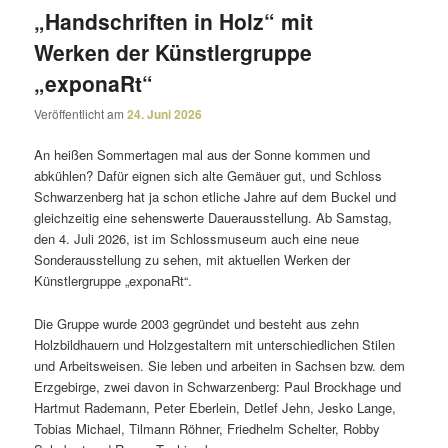
„Handschriften in Holz“ mit
Werken der Künstlergruppe
„exponaRt“
Veröffentlicht am
24. Juni 2026
An heißen Sommertagen mal aus der Sonne kommen und
abkühlen? Dafür eignen sich alte Gemäuer gut, und Schloss
Schwarzenberg hat ja schon etliche Jahre auf dem Buckel und
gleich­zeitig eine sehens­werte Dauerausstellung. Ab Samstag,
den 4. Juli 2026, ist im Schlossmuseum auch eine neue
Sonderausstellung zu sehen, mit aktu­ellen Werken der
Künstlergruppe „exponaRt“.
Die Gruppe wurde 2003 gegründet und besteht aus zehn
Holzbildhauern und Holzgestaltern mit unter­schied­li­chen Stilen
und Arbeitsweisen. Sie leben und arbeiten in Sachsen bzw. dem
Erzgebirge, zwei davon in Schwarzenberg: Paul Brockhage und
Hartmut Rademann, Peter Eberlein, Detlef Jehn, Jesko Lange,
Tobias Michael, Tilmann Röhner, Friedhelm Schelter, Robby