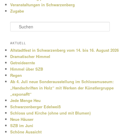
Veranstaltungen in Schwarzenberg
Zugabe
S
u
c
h
AKTUELL
e
Altstadtfest in Schwarzenberg vom 14. bis 16. August 2026
n
Dramatischer Himmel
Getreideernte
Himmel über SZB
Regen
Ab 4. Juli neue Sonderausstellung im Schlossmuseum:
„Handschriften in Holz“ mit Werken der Künstlergruppe
„exponaRt“
Jede Menge Heu
Schwarzenberger Edelweiß
Schloss und Kirche (ohne und mit Blumen)
Neue Häuser
SZB im Juni
Schöne Aussicht