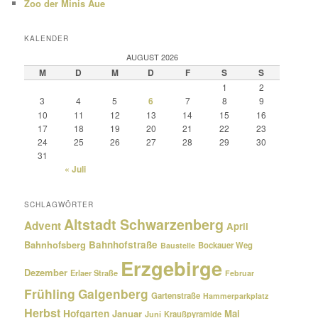
Zoo der Minis Aue
KALENDER
AUGUST 2026
M
D
M
D
F
S
S
1
2
3
4
5
6
7
8
9
10
11
12
13
14
15
16
17
18
19
20
21
22
23
24
25
26
27
28
29
30
31
« Juli
SCHLAGWÖRTER
Altstadt Schwarzenberg
Advent
April
Bahnhofsberg
Bahnhofstraße
Bockauer Weg
Baustelle
Erzgebirge
Dezember
Erlaer Straße
Februar
Frühling
Galgenberg
Gartenstraße
Hammerparkplatz
Herbst
Hofgarten
Januar
Mai
Kraußpyramide
Juni