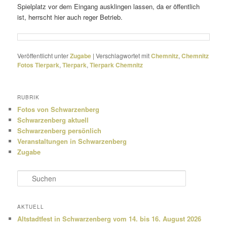
Spielplatz vor dem Eingang ausklingen lassen, da er öffent­lich
ist, herrscht hier auch reger Betrieb.
Veröffentlicht unter
Zugabe
|
Verschlagwortet mit
Chemnitz
,
Chemnitz
Fotos Tierpark
,
Tierpark
,
Tierpark Chemnitz
RUBRIK
Fotos von Schwarzenberg
Schwarzenberg aktuell
Schwarzenberg persönlich
Veranstaltungen in Schwarzenberg
Zugabe
S
u
c
h
AKTUELL
e
Altstadtfest in Schwarzenberg vom 14. bis 16. August 2026
n