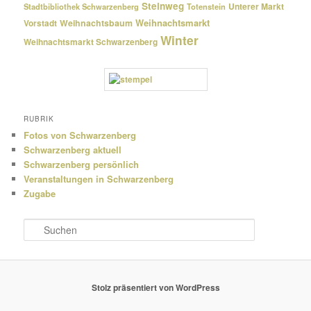
Steinweg
Unterer Markt
Stadtbibliothek Schwarzenberg
Totenstein
Weihnachtsmarkt
Weihnachtsbaum
Vorstadt
Winter
Weihnachtsmarkt Schwarzenberg
RUBRIK
Fotos von Schwarzenberg
Schwarzenberg aktuell
Schwarzenberg persönlich
Veranstaltungen in Schwarzenberg
Zugabe
S
u
c
h
e
Stolz präsentiert von WordPress
n