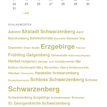
24
25
26
27
28
29
30
31
« Juli
SCHLAGWÖRTER
Altstadt Schwarzenberg
Advent
April
Bahnhofsberg
Bahnhofstraße
Bockauer Weg
Baustelle
Erzgebirge
Dezember
Erlaer Straße
Februar
Frühling
Galgenberg
Gartenstraße
Hammerparkplatz
Herbst
Hofgarten
Januar
Mai
Kraußpyramide
Juni
März
November
Meißner Glockenspiel
Obere Schlossstraße
Ratskeller Schwarzenberg
Oktober
Ottenstein
Schloss Schwarzenberg
Schnee
Rockelmannpark
Schwarzenberg
Schwarzenberg Erzgebirge
Sommer
Schwarzwasser
St. Georgenkirche Schwarzenberg