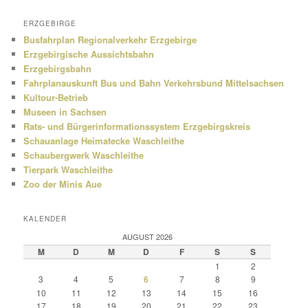
ERZGEBIRGE
Busfahrplan Regionalverkehr Erzgebirge
Erzgebirgische Aussichtsbahn
Erzgebirgsbahn
Fahrplanauskunft Bus und Bahn Verkehrsbund Mittelsachsen
Kultour-Betrieb
Museen in Sachsen
Rats- und Bürgerinformationssystem Erzgebirgskreis
Schauanlage Heimatecke Waschleithe
Schaubergwerk Waschleithe
Tierpark Waschleithe
Zoo der Minis Aue
KALENDER
AUGUST 2026
M
D
M
D
F
S
S
1
2
3
4
5
6
7
8
9
10
11
12
13
14
15
16
17
18
19
20
21
22
23