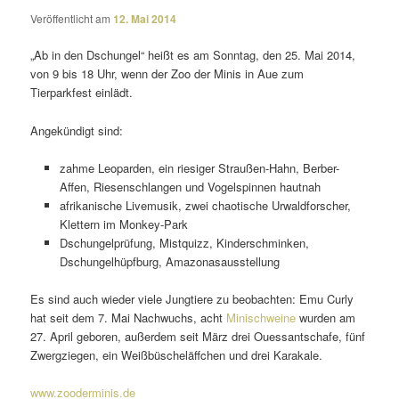
Veröffentlicht am
12. Mai 2014
„Ab in den Dschungel“ heißt es am Sonntag, den 25. Mai 2014,
von 9 bis 18 Uhr, wenn der Zoo der Minis in Aue zum
Tierparkfest einlädt.
Angekündigt sind:
zahme Leoparden, ein riesiger Straußen-Hahn, Berber-
Affen, Riesenschlangen und Vogelspinnen hautnah
afri­ka­ni­sche Livemusik, zwei chao­ti­sche Urwaldforscher,
Klettern im Monkey-Park
Dschungelprüfung, Mistquizz, Kinderschminken,
Dschungelhüpfburg, Amazonasausstellung
Es sind auch wieder viele Jungtiere zu beob­achten: Emu Curly
hat seit dem 7. Mai Nachwuchs, acht
Minischweine
wurden am
27. April geboren, außerdem seit März drei Ouessantschafe, fünf
Zwergziegen, ein Weißbüscheläffchen und drei Karakale.
www.zooderminis.de