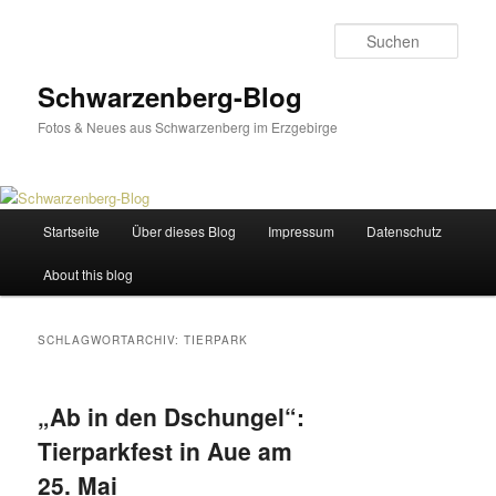
Zum
Zum
primären
sekundären
Such
Inhalt
Inhalt
springen
springen
Schwarzenberg-Blog
Fotos & Neues aus Schwarzenberg im Erzgebirge
Hauptmenü
Startseite
Über dieses Blog
Impressum
Datenschutz
About this blog
SCHLAGWORTARCHIV:
TIERPARK
„Ab in den Dschungel“:
Tierparkfest in Aue am
25. Mai