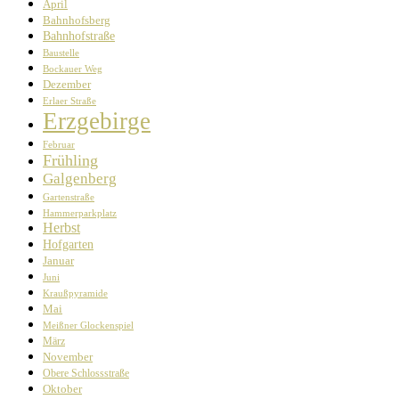
April
Bahnhofsberg
Bahnhofstraße
Baustelle
Bockauer Weg
Dezember
Erlaer Straße
Erzgebirge
Februar
Frühling
Galgenberg
Gartenstraße
Hammerparkplatz
Herbst
Hofgarten
Januar
Juni
Kraußpyramide
Mai
Meißner Glockenspiel
März
November
Obere Schlossstraße
Oktober