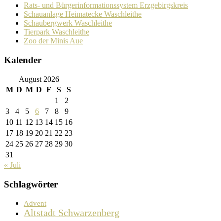
Rats- und Bürgerinformationssystem Erzgebirgskreis
Schauanlage Heimatecke Waschleithe
Schaubergwerk Waschleithe
Tierpark Waschleithe
Zoo der Minis Aue
Kalender
August 2026
M
D
M
D
F
S
S
1
2
3
4
5
6
7
8
9
10
11
12
13
14
15
16
17
18
19
20
21
22
23
24
25
26
27
28
29
30
31
« Juli
Schlagwörter
Advent
Altstadt Schwarzenberg