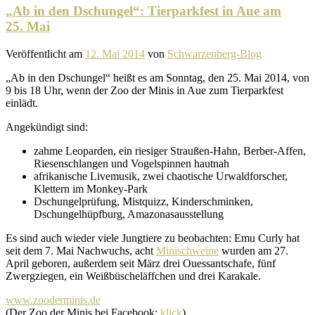
„Ab in den Dschungel“: Tierparkfest in Aue am
25. Mai
Veröffentlicht am
12. Mai 2014
von
Schwarzenberg-Blog
„Ab in den Dschungel“ heißt es am Sonntag, den 25. Mai 2014, von
9 bis 18 Uhr, wenn der Zoo der Minis in Aue zum Tierparkfest
einlädt.
Angekündigt sind:
zahme Leoparden, ein riesiger Straußen-Hahn, Berber-Affen,
Riesenschlangen und Vogelspinnen hautnah
afri­ka­ni­sche Livemusik, zwei chao­ti­sche Urwaldforscher,
Klettern im Monkey-Park
Dschungelprüfung, Mistquizz, Kinderschminken,
Dschungelhüpfburg, Amazonasausstellung
Es sind auch wieder viele Jungtiere zu beob­achten: Emu Curly hat
seit dem 7. Mai Nachwuchs, acht
Minischweine
wurden am 27.
April geboren, außerdem seit März drei Ouessantschafe, fünf
Zwergziegen, ein Weißbüscheläffchen und drei Karakale.
www.zooderminis.de
(Der Zoo der Minis bei Facebook:
klick
)