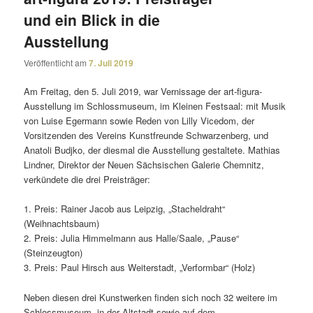
und ein Blick in die
Ausstellung
Veröffentlicht am
7. Juli 2019
Am Freitag, den 5. Juli 2019, war Vernissage der art-figura-
Ausstellung im Schlossmuseum, im Kleinen Festsaal: mit Musik
von Luise Egermann sowie Reden von Lilly Vicedom, der
Vorsitzenden des Vereins Kunstfreunde Schwarzenberg, und
Anatoli Budjko, der diesmal die Ausstellung gestal­tete. Mathias
Lindner, Direktor der Neuen Sächsischen Galerie Chemnitz,
verkün­dete die drei Preisträger:
1. Preis: Rainer Jacob aus Leipzig, „Stacheldraht“
(Weihnachtsbaum)
2. Preis: Julia Himmelmann aus Halle/Saale, „Pause“
(Steinzeugton)
3. Preis: Paul Hirsch aus Weiterstadt, „Verformbar“ (Holz)
Neben diesen drei Kunstwerken finden sich noch 32 weitere im
Schlossmuseum, in der Altstadt sowie auf dem