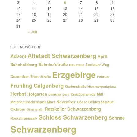
3
4
5
6
7
8
9
10
11
12
13
14
15
16
17
18
19
20
21
22
23
24
25
26
27
28
29
30
31
« Juli
SCHLAGWÖRTER
Altstadt Schwarzenberg
Advent
April
Bahnhofsberg
Bahnhofstraße
Bockauer Weg
Baustelle
Erzgebirge
Dezember
Erlaer Straße
Februar
Frühling
Galgenberg
Gartenstraße
Hammerparkplatz
Herbst
Hofgarten
Januar
Mai
Kraußpyramide
Juni
März
November
Meißner Glockenspiel
Obere Schlossstraße
Ratskeller Schwarzenberg
Oktober
Ottenstein
Schloss Schwarzenberg
Schnee
Rockelmannpark
Schwarzenberg