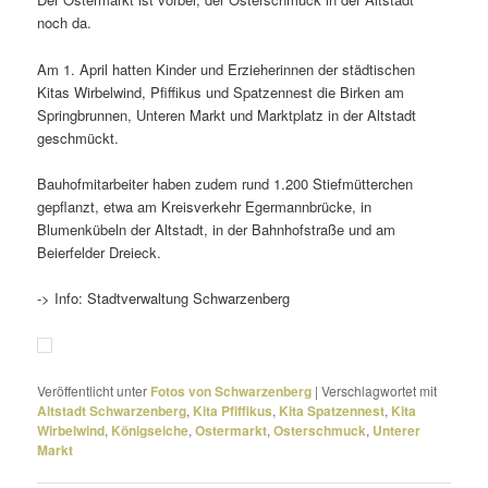
noch da.
Am 1. April hatten Kinder und Erzieherinnen der städ­ti­schen
Kitas Wirbelwind, Pfiffikus und Spatzennest die Birken am
Springbrunnen, Unteren Markt und Marktplatz in der Altstadt
geschmückt.
Bauhofmitarbeiter haben zudem rund 1.200 Stiefmütterchen
gepflanzt, etwa am Kreisverkehr Egermannbrücke, in
Blumenkübeln der Altstadt, in der Bahnhofstraße und am
Beierfelder Dreieck.
-> Info: Stadtverwaltung Schwarzenberg
Veröffentlicht unter
Fotos von Schwarzenberg
|
Verschlagwortet mit
Altstadt Schwarzenberg
,
Kita Pfiffikus
,
Kita Spatzennest
,
Kita
Wirbelwind
,
Königseiche
,
Ostermarkt
,
Osterschmuck
,
Unterer
Markt