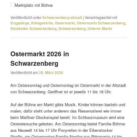
Marktplatz mit Bühne
Veröffentlicht unter
Schwarzenberg aktuell
|
Verschlagwortet mit
Erzgebirge
,
Königseiche
,
Ostermarkt
,
Ostermarkt Schwarzenberg
,
Ratskeller Schwarzenberg
,
Schwarzenberg
,
Unterer Markt
Ostermarkt 2026 in
Schwarzenberg
Veröffentlicht am
28. März 2026
Am Ostersonntag und Ostermontag ist Ostermarkt in der Altstadt
von Schwarzenberg. Geöffnet ist er jeweils 11 bis 18 Uhr.
Auf der Bühne am Markt gibts Musik. Kinder können basteln und
malen, dafür steht unter anderem das Riesenosterei wie immer
beim Meißner Glockenspiel bereit. Im Schlossmuseum wird eine
Ostereiersuche geboten. Am Ostersonntag bietet Familie Böhme
aus Neuwelt 14 bis 17 Uhr Ponyreiten in der Eibenstocker
Straße, am Ostermontag Familie Nestler aus Rittersgrün 14 bis