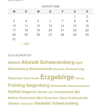
KALENDER
AUGUST 2026
M
D
M
D
F
S
S
1
2
3
4
5
6
7
8
9
10
11
12
13
14
15
16
17
18
19
20
21
22
23
24
25
26
27
28
29
30
31
« Juli
SCHLAGWÖRTER
Altstadt Schwarzenberg
Advent
April
Bahnhofsberg
Bahnhofstraße
Bockauer Weg
Baustelle
Erzgebirge
Dezember
Erlaer Straße
Februar
Frühling
Galgenberg
Gartenstraße
Hammerparkplatz
Herbst
Hofgarten
Januar
Mai
Kraußpyramide
Juni
März
November
Meißner Glockenspiel
Obere Schlossstraße
Ratskeller Schwarzenberg
Oktober
Ottenstein