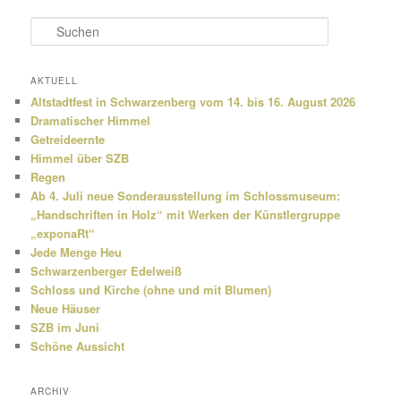
S
u
c
h
AKTUELL
e
Altstadtfest in Schwarzenberg vom 14. bis 16. August 2026
n
Dramatischer Himmel
Getreideernte
Himmel über SZB
Regen
Ab 4. Juli neue Sonderausstellung im Schlossmuseum:
„Handschriften in Holz“ mit Werken der Künstlergruppe
„exponaRt“
Jede Menge Heu
Schwarzenberger Edelweiß
Schloss und Kirche (ohne und mit Blumen)
Neue Häuser
SZB im Juni
Schöne Aussicht
ARCHIV