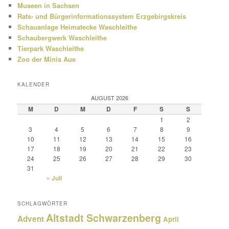
Museen in Sachsen
Rats- und Bürgerinformationssystem Erzgebirgskreis
Schauanlage Heimatecke Waschleithe
Schaubergwerk Waschleithe
Tierpark Waschleithe
Zoo der Minis Aue
KALENDER
AUGUST 2026
M
D
M
D
F
S
S
1
2
3
4
5
6
7
8
9
10
11
12
13
14
15
16
17
18
19
20
21
22
23
24
25
26
27
28
29
30
31
« Juli
SCHLAGWÖRTER
Altstadt Schwarzenberg
Advent
April