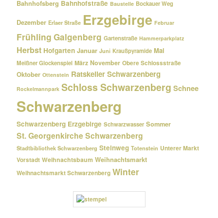
Bahnhofsberg
Bahnhofstraße
Bockauer Weg
Baustelle
Erzgebirge
Dezember
Erlaer Straße
Februar
Frühling
Galgenberg
Gartenstraße
Hammerparkplatz
Herbst
Hofgarten
Januar
Mai
Kraußpyramide
Juni
März
November
Meißner Glockenspiel
Obere Schlossstraße
Ratskeller Schwarzenberg
Oktober
Ottenstein
Schloss Schwarzenberg
Schnee
Rockelmannpark
Schwarzenberg
Schwarzenberg Erzgebirge
Sommer
Schwarzwasser
St. Georgenkirche Schwarzenberg
Steinweg
Unterer Markt
Stadtbibliothek Schwarzenberg
Totenstein
Weihnachtsmarkt
Weihnachtsbaum
Vorstadt
Winter
Weihnachtsmarkt Schwarzenberg