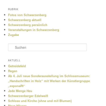
RUBRIK
Fotos von Schwarzenberg
Schwarzenberg aktuell
Schwarzenberg persönlich
Veranstaltungen in Schwarzenberg
Zugabe
S
u
c
h
AKTUELL
e
Getreidefeld
n
Regen
Ab 4. Juli neue Sonderausstellung im Schlossmuseum:
„Handschriften in Holz“ mit Werken der Künstlergruppe
„exponaRt“
Jede Menge Heu
Schwarzenberger Edelweiß
Schloss und Kirche (ohne und mit Blumen)
Neue Häuser