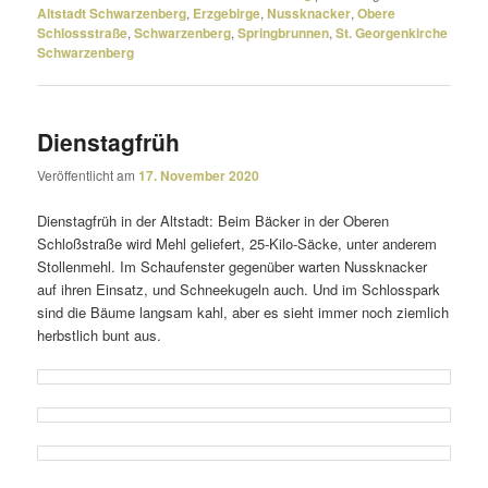
Altstadt Schwarzenberg
,
Erzgebirge
,
Nussknacker
,
Obere
Schlossstraße
,
Schwarzenberg
,
Springbrunnen
,
St. Georgenkirche
Schwarzenberg
Dienstagfrüh
Veröffentlicht am
17. November 2020
Dienstagfrüh in der Altstadt: Beim Bäcker in der Oberen
Schloßstraße wird Mehl gelie­fert, 25-Kilo-Säcke, unter anderem
Stollenmehl. Im Schaufenster gegen­über warten Nussknacker
auf ihren Einsatz, und Schneekugeln auch. Und im Schlosspark
sind die Bäume langsam kahl, aber es sieht immer noch ziem­lich
herbst­lich bunt aus.