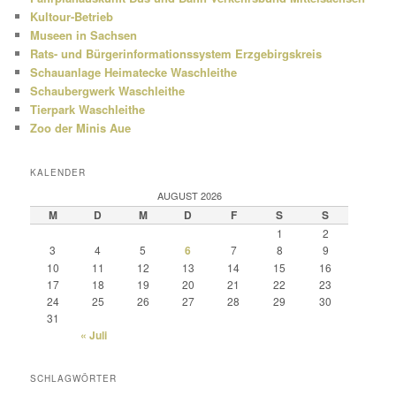
Kultour-Betrieb
Museen in Sachsen
Rats- und Bürgerinformationssystem Erzgebirgskreis
Schauanlage Heimatecke Waschleithe
Schaubergwerk Waschleithe
Tierpark Waschleithe
Zoo der Minis Aue
KALENDER
AUGUST 2026
M
D
M
D
F
S
S
1
2
3
4
5
6
7
8
9
10
11
12
13
14
15
16
17
18
19
20
21
22
23
24
25
26
27
28
29
30
31
« Juli
SCHLAGWÖRTER