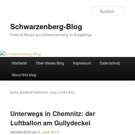
Zum
Zum
primären
sekundären
Such
Inhalt
Inhalt
springen
springen
Schwarzenberg-Blog
Fotos & Neues aus Schwarzenberg im Erzgebirge
Hauptmenü
Startseite
Über dieses Blog
Impressum
Datenschutz
About this blog
SCHLAGWORTARCHIV:
GULLYDECKEL
Unterwegs in Chemnitz: der
Luftballon am Gullydeckel
Veröffentlicht am
6. Juni 2014