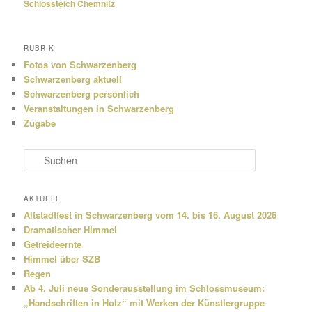
Schlossteich Chemnitz
RUBRIK
Fotos von Schwarzenberg
Schwarzenberg aktuell
Schwarzenberg persönlich
Veranstaltungen in Schwarzenberg
Zugabe
S
u
c
h
AKTUELL
e
Altstadtfest in Schwarzenberg vom 14. bis 16. August 2026
n
Dramatischer Himmel
Getreideernte
Himmel über SZB
Regen
Ab 4. Juli neue Sonderausstellung im Schlossmuseum:
„Handschriften in Holz“ mit Werken der Künstlergruppe