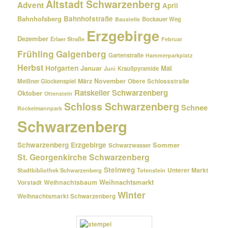
Altstadt Schwarzenberg
Advent
April
Bahnhofsberg
Bahnhofstraße
Bockauer Weg
Baustelle
Erzgebirge
Dezember
Erlaer Straße
Februar
Frühling
Galgenberg
Gartenstraße
Hammerparkplatz
Herbst
Hofgarten
Januar
Mai
Kraußpyramide
Juni
März
November
Meißner Glockenspiel
Obere Schlossstraße
Ratskeller Schwarzenberg
Oktober
Ottenstein
Schloss Schwarzenberg
Schnee
Rockelmannpark
Schwarzenberg
Schwarzenberg Erzgebirge
Sommer
Schwarzwasser
St. Georgenkirche Schwarzenberg
Steinweg
Unterer Markt
Stadtbibliothek Schwarzenberg
Totenstein
Weihnachtsmarkt
Weihnachtsbaum
Vorstadt
Winter
Weihnachtsmarkt Schwarzenberg