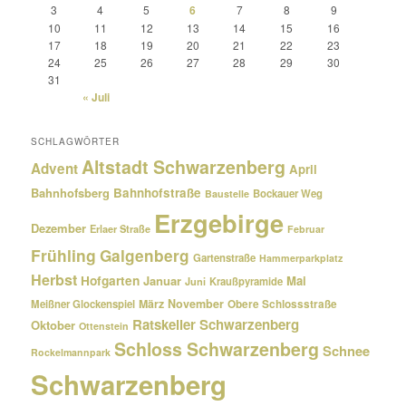
3
4
5
6
7
8
9
10
11
12
13
14
15
16
17
18
19
20
21
22
23
24
25
26
27
28
29
30
31
« Juli
SCHLAGWÖRTER
Altstadt Schwarzenberg
Advent
April
Bahnhofsberg
Bahnhofstraße
Bockauer Weg
Baustelle
Erzgebirge
Dezember
Erlaer Straße
Februar
Frühling
Galgenberg
Gartenstraße
Hammerparkplatz
Herbst
Hofgarten
Januar
Mai
Kraußpyramide
Juni
März
November
Meißner Glockenspiel
Obere Schlossstraße
Ratskeller Schwarzenberg
Oktober
Ottenstein
Schloss Schwarzenberg
Schnee
Rockelmannpark
Schwarzenberg