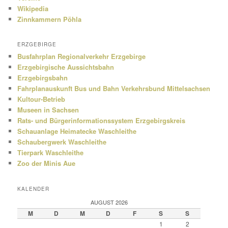
Wikipedia
Zinnkammern Pöhla
ERZGEBIRGE
Busfahrplan Regionalverkehr Erzgebirge
Erzgebirgische Aussichtsbahn
Erzgebirgsbahn
Fahrplanauskunft Bus und Bahn Verkehrsbund Mittelsachsen
Kultour-Betrieb
Museen in Sachsen
Rats- und Bürgerinformationssystem Erzgebirgskreis
Schauanlage Heimatecke Waschleithe
Schaubergwerk Waschleithe
Tierpark Waschleithe
Zoo der Minis Aue
KALENDER
AUGUST 2026
M
D
M
D
F
S
S
1
2