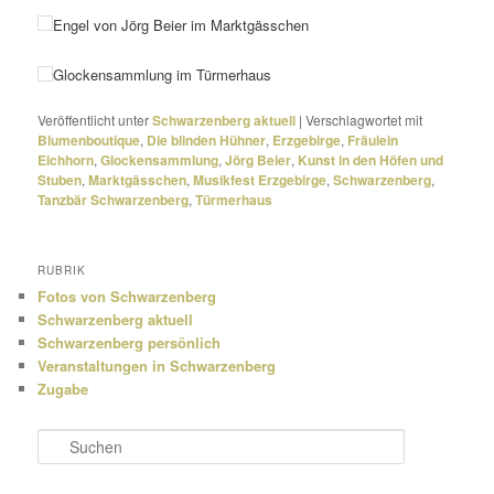
Engel von Jörg Beier im Marktgässchen
Glockensammlung im Türmerhaus
Veröffentlicht unter
Schwarzenberg aktuell
|
Verschlagwortet mit
Blumenboutique
,
Die blinden Hühner
,
Erzgebirge
,
Fräulein
Eichhorn
,
Glockensammlung
,
Jörg Beier
,
Kunst in den Höfen und
Stuben
,
Marktgässchen
,
Musikfest Erzgebirge
,
Schwarzenberg
,
Tanzbär Schwarzenberg
,
Türmerhaus
RUBRIK
Fotos von Schwarzenberg
Schwarzenberg aktuell
Schwarzenberg persönlich
Veranstaltungen in Schwarzenberg
Zugabe
S
u
c