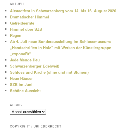
h
AKTUELL
e
Altstadtfest in Schwarzenberg vom 14. bis 16. August 2026
n
Dramatischer Himmel
Getreideernte
Himmel über SZB
Regen
Ab 4. Juli neue Sonderausstellung im Schlossmuseum:
„Handschriften in Holz“ mit Werken der Künstlergruppe
„exponaRt“
Jede Menge Heu
Schwarzenberger Edelweiß
Schloss und Kirche (ohne und mit Blumen)
Neue Häuser
SZB im Juni
Schöne Aussicht
ARCHIV
Archiv
COPYRIGHT / URHEBERRECHT