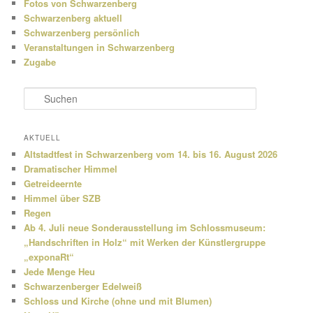
Fotos von Schwarzenberg
Schwarzenberg aktuell
Schwarzenberg persönlich
Veranstaltungen in Schwarzenberg
Zugabe
S
u
c
h
AKTUELL
e
Altstadtfest in Schwarzenberg vom 14. bis 16. August 2026
n
Dramatischer Himmel
Getreideernte
Himmel über SZB
Regen
Ab 4. Juli neue Sonderausstellung im Schlossmuseum:
„Handschriften in Holz“ mit Werken der Künstlergruppe
„exponaRt“
Jede Menge Heu
Schwarzenberger Edelweiß
Schloss und Kirche (ohne und mit Blumen)