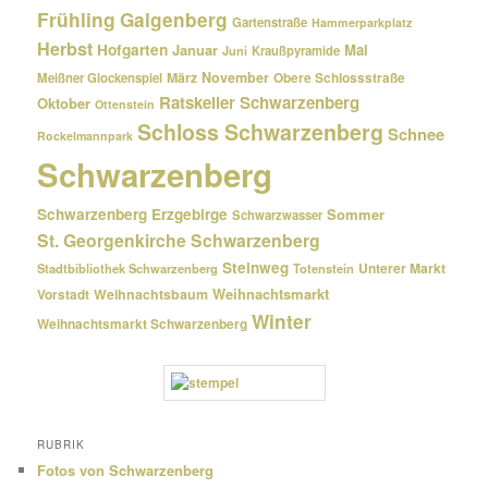
Frühling
Galgenberg
Gartenstraße
Hammerparkplatz
Herbst
Hofgarten
Januar
Mai
Kraußpyramide
Juni
März
November
Meißner Glockenspiel
Obere Schlossstraße
Ratskeller Schwarzenberg
Oktober
Ottenstein
Schloss Schwarzenberg
Schnee
Rockelmannpark
Schwarzenberg
Schwarzenberg Erzgebirge
Sommer
Schwarzwasser
St. Georgenkirche Schwarzenberg
Steinweg
Unterer Markt
Stadtbibliothek Schwarzenberg
Totenstein
Weihnachtsmarkt
Weihnachtsbaum
Vorstadt
Winter
Weihnachtsmarkt Schwarzenberg
RUBRIK
Fotos von Schwarzenberg