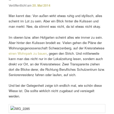
Veröffentlicht am
20. Mai 2014
Man kennt das: Von außen wirkt etwas ruhig und idyl­lisch, alles
scheint im Lot zu sein. Aber ein Blick hinter die Kulissen und
man merkt: Nee, da stimmt was nicht, da ist etwas nicht okay.
Im oberen bzw. alten Hofgarten scheint alles wie immer zu sein.
Aber hinter den Kulissen brodelt es: Vielen gehen die Pläne der
Wohnungsgenossenschaft Schwarzenberg, auf der Kreisratwiese
einen Wohnpark zu bauen
, gegen den Strich. Und mitt­ler­weile
kann man das nicht nur in der Lokalzeitung lesen, sondern auch
direkt vor Ort, an der Kreisratwiese: Zwei Transparente ziehen
dort die Blicke derer, die Richtung Berufliches Schulzentrum bzw.
Seniorenresidenz fahren oder laufen, auf sich.
Und bei der Gelegenheit zeige ich endlich mal, wie schön diese
Wiese ist. Die sollte wirk­lich nicht zuge­baut und versie­gelt
werden.