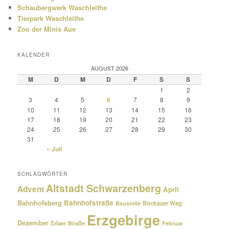
Schaubergwerk Waschleithe
Tierpark Waschleithe
Zoo der Minis Aue
KALENDER
AUGUST 2026
M
D
M
D
F
S
S
1
2
3
4
5
6
7
8
9
10
11
12
13
14
15
16
17
18
19
20
21
22
23
24
25
26
27
28
29
30
31
« Juli
SCHLAGWÖRTER
Altstadt Schwarzenberg
Advent
April
Bahnhofsberg
Bahnhofstraße
Bockauer Weg
Baustelle
Erzgebirge
Dezember
Erlaer Straße
Februar