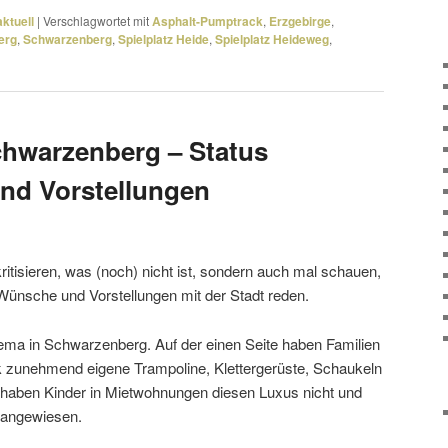
ktuell
|
Verschlagwortet mit
Asphalt-Pumptrack
,
Erzgebirge
,
erg
,
Schwarzenberg
,
Spielplatz Heide
,
Spielplatz Heideweg
,
Schwarzenberg – Status
nd Vorstellungen
iti­sieren, was (noch) nicht ist, sondern auch mal schauen,
Wünsche und Vorstellungen mit der Stadt reden.
hema in Schwarzenberg. Auf der einen Seite haben Familien
 zuneh­mend eigene Trampoline, Klettergerüste, Schaukeln
 haben Kinder in Mietwohnungen diesen Luxus nicht und
ze angewiesen.