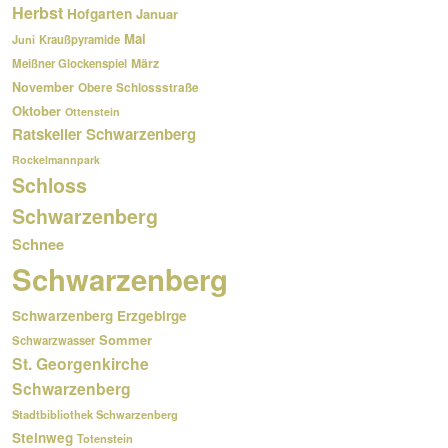
Herbst
Hofgarten
Januar
Mai
Kraußpyramide
Juni
März
Meißner Glockenspiel
November
Obere Schlossstraße
Oktober
Ottenstein
Ratskeller Schwarzenberg
Rockelmannpark
Schloss
Schwarzenberg
Schnee
Schwarzenberg
Schwarzenberg Erzgebirge
Sommer
Schwarzwasser
St. Georgenkirche
Schwarzenberg
Stadtbibliothek Schwarzenberg
Steinweg
Totenstein