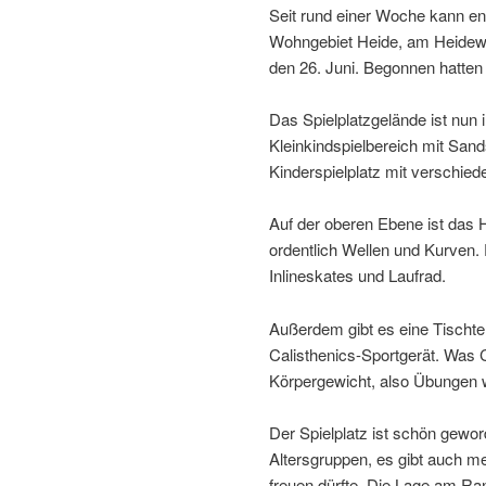
Seit rund einer Woche kann end
Wohngebiet Heide, am Heidewe
den 26. Juni. Begonnen hatten
Das Spielplatzgelände ist nun i
Kleinkindspielbereich mit Sand
Kinderspielplatz mit verschie­
Auf der oberen Ebene ist das 
ordent­lich Wellen und Kurven.
Inlineskates und Laufrad.
Außerdem gibt es eine Tischten
Calisthenics-Sportgerät. Was C
Körpergewicht, also Übungen 
Der Spielplatz ist schön gewor
Altersgruppen, es gibt auch m
freuen dürfte. Die Lage am R