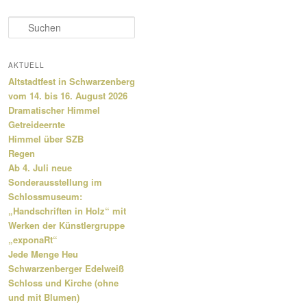
S
u
c
h
AKTUELL
e
Altstadtfest in Schwarzenberg
n
vom 14. bis 16. August 2026
Dramatischer Himmel
Getreideernte
Himmel über SZB
Regen
Ab 4. Juli neue
Sonderausstellung im
Schlossmuseum:
„Handschriften in Holz“ mit
Werken der Künstlergruppe
„exponaRt“
Jede Menge Heu
Schwarzenberger Edelweiß
Schloss und Kirche (ohne
und mit Blumen)