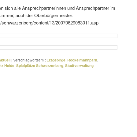
en sich alle Ansprechpartnerinnen und Ansprechpartner im
nummer, auch der Oberbürgermeister:
e/schwarzenberg/content/13/20070629083011.asp
ktuell
|
Verschlagwortet mit
Erzgebirge
,
Rockelmannpark
,
atz Heide
,
Spielplätze Schwarzenberg
,
Stadtverwaltung