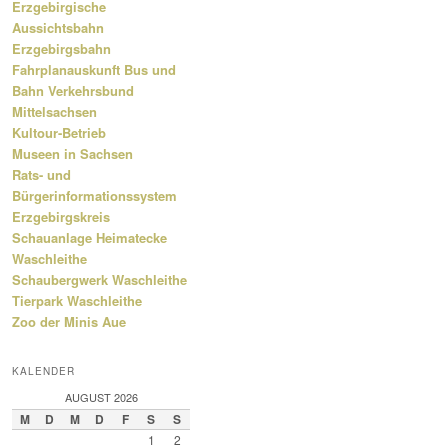
Erzgebirgische
Aussichtsbahn
Erzgebirgsbahn
Fahrplanauskunft Bus und
Bahn Verkehrsbund
Mittelsachsen
Kultour-Betrieb
Museen in Sachsen
Rats- und
Bürgerinformationssystem
Erzgebirgskreis
Schauanlage Heimatecke
Waschleithe
Schaubergwerk Waschleithe
Tierpark Waschleithe
Zoo der Minis Aue
KALENDER
AUGUST 2026
M
D
M
D
F
S
S
1
2