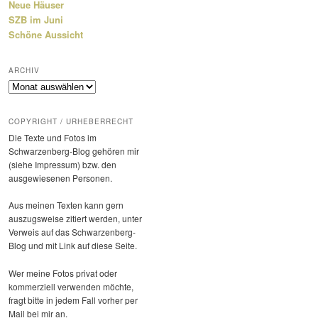
Neue Häuser
SZB im Juni
Schöne Aussicht
ARCHIV
Archiv
COPYRIGHT / URHEBERRECHT
Die Texte und Fotos im
Schwarzenberg-Blog gehören mir
(siehe Impressum) bzw. den
ausge­wie­senen Personen.
Aus meinen Texten kann gern
auszugs­weise zitiert werden, unter
Verweis auf das Schwarzenberg-
Blog und mit Link auf diese Seite.
Wer meine Fotos privat oder
kommer­ziell verwenden möchte,
fragt bitte in jedem Fall vorher per
Mail bei mir an.