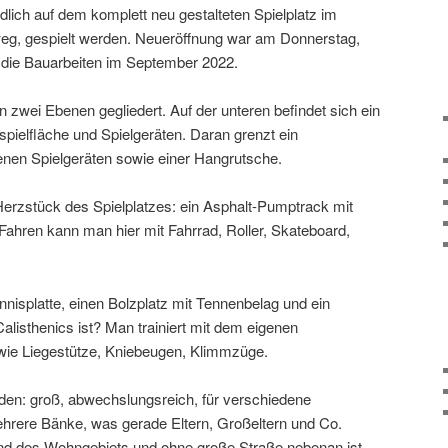
lich auf dem komplett neu gestal­teten Spielplatz im
g, gespielt werden. Neueröffnung war am Donnerstag,
 die Bauarbeiten im September 2022.
n zwei Ebenen geglie­dert. Auf der unteren befindet sich ein
spielfläche und Spielgeräten. Daran grenzt ein
denen Spielgeräten sowie einer Hangrutsche.
Herzstück des Spielplatzes: ein Asphalt-Pumptrack mit
 Fahren kann man hier mit Fahrrad, Roller, Skateboard,
nisplatte, einen Bolzplatz mit Tennenbelag und ein
alisthenics ist? Man trai­niert mit dem eigenen
wie Liegestütze, Kniebeugen, Klimmzüge.
den: groß, abwechs­lungs­reich, für verschie­dene
ehrere Bänke, was gerade Eltern, Großeltern und Co.
and des Wohngebiets und ohne große Straße nebenan ist