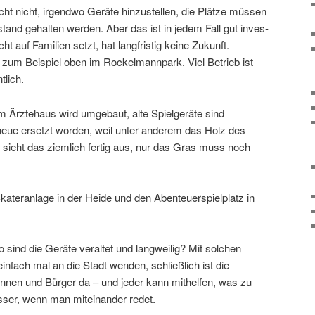
cht nicht, irgendwo Geräte hinzu­stellen, die Plätze müssen
tand gehalten werden. Aber das ist in jedem Fall gut inves­
cht auf Familien setzt, hat lang­fristig keine Zukunft.
 zum Beispiel oben im Rockelmannpark. Viel Betrieb ist
tlich.
im Ärztehaus wird umge­baut, alte Spielgeräte sind
neue ersetzt worden, weil unter anderem das Holz des
le sieht das ziem­lich fertig aus, nur das Gras muss noch
 Skateranlage in der Heide und den Abenteuerspielplatz in
o sind die Geräte veraltet und lang­weilig? Mit solchen
nfach mal an die Stadt wenden, schließ­lich ist die
innen und Bürger da – und jeder kann mithelfen, was zu
besser, wenn man mitein­ander redet.