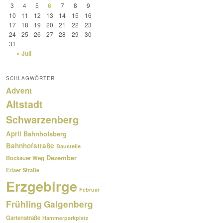
3
4
5
6
7
8
9
10
11
12
13
14
15
16
17
18
19
20
21
22
23
24
25
26
27
28
29
30
31
« Juli
SCHLAGWÖRTER
Advent
Altstadt
Schwarzenberg
April
Bahnhofsberg
Bahnhofstraße
Baustelle
Dezember
Bockauer Weg
Erlaer Straße
Erzgebirge
Februar
Frühling
Galgenberg
Gartenstraße
Hammerparkplatz