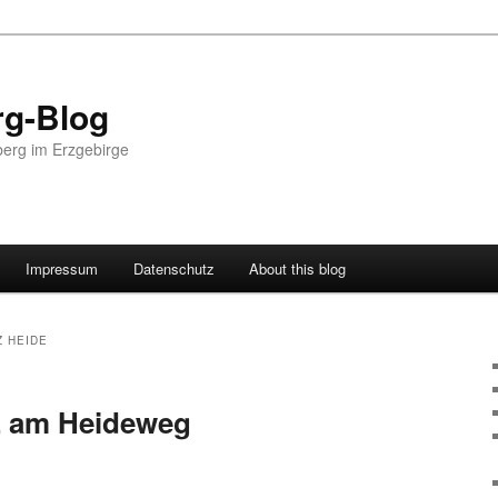
g-Blog
erg im Erzgebirge
Impressum
Datenschutz
About this blog
Z HEIDE
z am Heideweg