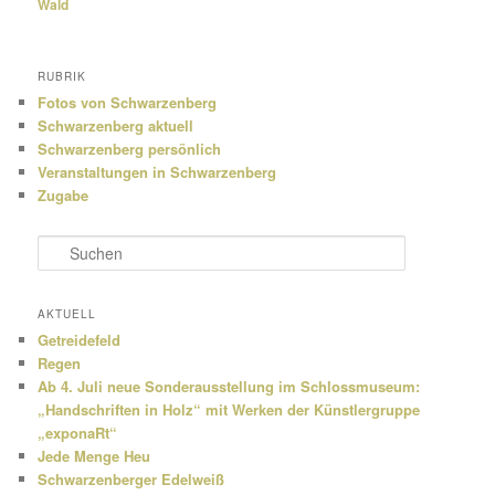
Wald
RUBRIK
Fotos von Schwarzenberg
Schwarzenberg aktuell
Schwarzenberg persönlich
Veranstaltungen in Schwarzenberg
Zugabe
S
u
c
h
AKTUELL
e
Getreidefeld
n
Regen
Ab 4. Juli neue Sonderausstellung im Schlossmuseum:
„Handschriften in Holz“ mit Werken der Künstlergruppe
„exponaRt“
Jede Menge Heu
Schwarzenberger Edelweiß