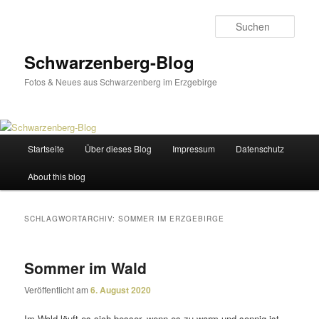
Zum
Zum
primären
sekundären
Such
Inhalt
Inhalt
springen
springen
Schwarzenberg-Blog
Fotos & Neues aus Schwarzenberg im Erzgebirge
Hauptmenü
Startseite
Über dieses Blog
Impressum
Datenschutz
About this blog
SCHLAGWORTARCHIV:
SOMMER IM ERZGEBIRGE
Sommer im Wald
Veröffentlicht am
6. August 2020
Im Wald läuft es sich besser, wenn es zu warm und sonnig ist.