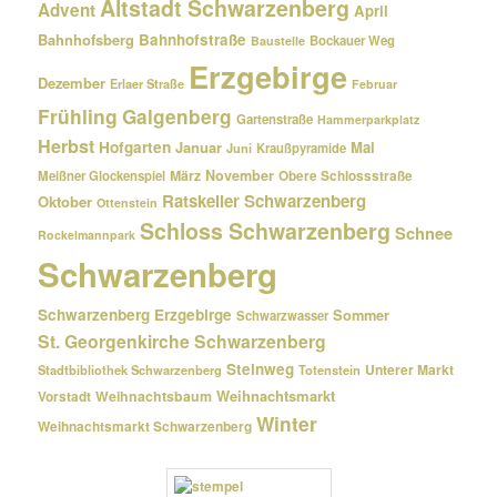
Altstadt Schwarzenberg
Advent
April
Bahnhofsberg
Bahnhofstraße
Bockauer Weg
Baustelle
Erzgebirge
Dezember
Erlaer Straße
Februar
Frühling
Galgenberg
Gartenstraße
Hammerparkplatz
Herbst
Hofgarten
Januar
Mai
Kraußpyramide
Juni
März
November
Meißner Glockenspiel
Obere Schlossstraße
Ratskeller Schwarzenberg
Oktober
Ottenstein
Schloss Schwarzenberg
Schnee
Rockelmannpark
Schwarzenberg
Schwarzenberg Erzgebirge
Sommer
Schwarzwasser
St. Georgenkirche Schwarzenberg
Steinweg
Unterer Markt
Stadtbibliothek Schwarzenberg
Totenstein
Weihnachtsmarkt
Weihnachtsbaum
Vorstadt
Winter
Weihnachtsmarkt Schwarzenberg