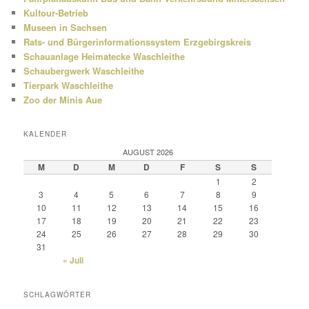
Kultour-Betrieb
Museen in Sachsen
Rats- und Bürgerinformationssystem Erzgebirgskreis
Schauanlage Heimatecke Waschleithe
Schaubergwerk Waschleithe
Tierpark Waschleithe
Zoo der Minis Aue
KALENDER
AUGUST 2026
M
D
M
D
F
S
S
1
2
3
4
5
6
7
8
9
10
11
12
13
14
15
16
17
18
19
20
21
22
23
24
25
26
27
28
29
30
31
« Juli
SCHLAGWÖRTER