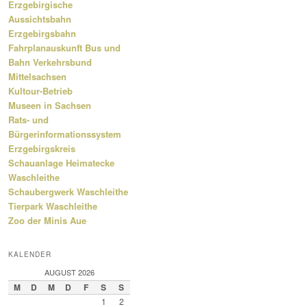
Erzgebirgische
Aussichtsbahn
Erzgebirgsbahn
Fahrplanauskunft Bus und
Bahn Verkehrsbund
Mittelsachsen
Kultour-Betrieb
Museen in Sachsen
Rats- und
Bürgerinformationssystem
Erzgebirgskreis
Schauanlage Heimatecke
Waschleithe
Schaubergwerk Waschleithe
Tierpark Waschleithe
Zoo der Minis Aue
KALENDER
AUGUST 2026
M
D
M
D
F
S
S
1
2