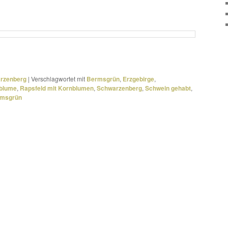
arzenberg
|
Verschlagwortet mit
Bermsgrün
,
Erzgebirge
,
blume
,
Rapsfeld mit Kornblumen
,
Schwarzenberg
,
Schwein gehabt
,
rmsgrün