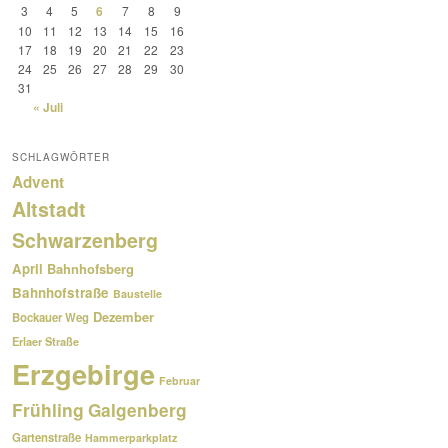
3
4
5
6
7
8
9
10
11
12
13
14
15
16
17
18
19
20
21
22
23
24
25
26
27
28
29
30
31
« Juli
SCHLAGWÖRTER
Advent
Altstadt
Schwarzenberg
April
Bahnhofsberg
Bahnhofstraße
Baustelle
Dezember
Bockauer Weg
Erlaer Straße
Erzgebirge
Februar
Frühling
Galgenberg
Gartenstraße
Hammerparkplatz