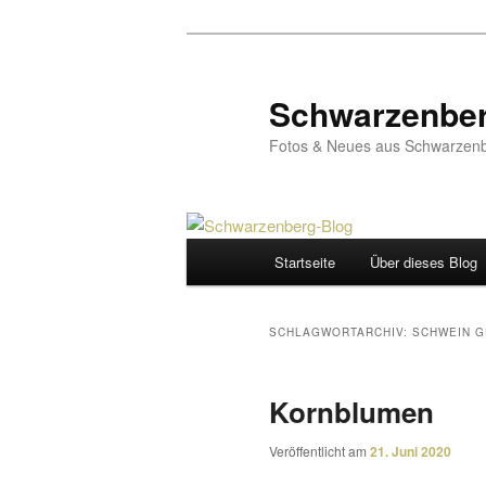
Zum
Zum
primären
sekundären
Inhalt
Inhalt
Schwarzenber
springen
springen
Fotos & Neues aus Schwarzenb
Hauptmenü
Startseite
Über dieses Blog
SCHLAGWORTARCHIV:
SCHWEIN 
Kornblumen
Veröffentlicht am
21. Juni 2020