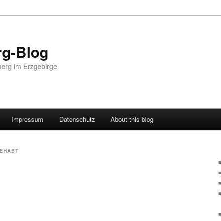
g-Blog
erg im Erzgebirge
Impressum
Datenschutz
About this blog
GEHABT