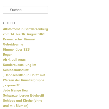
S
u
c
h
AKTUELL
e
Altstadtfest in Schwarzenberg
n
vom 14. bis 16. August 2026
Dramatischer Himmel
Getreideernte
Himmel über SZB
Regen
Ab 4. Juli neue
Sonderausstellung im
Schlossmuseum:
„Handschriften in Holz“ mit
Werken der Künstlergruppe
„exponaRt“
Jede Menge Heu
Schwarzenberger Edelweiß
Schloss und Kirche (ohne
und mit Blumen)