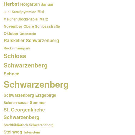
Herbst
Hofgarten
Januar
Mai
Kraußpyramide
Juni
März
Meißner Glockenspiel
November
Obere Schlossstraße
Oktober
Ottenstein
Ratskeller Schwarzenberg
Rockelmannpark
Schloss
Schwarzenberg
Schnee
Schwarzenberg
Schwarzenberg Erzgebirge
Sommer
Schwarzwasser
St. Georgenkirche
Schwarzenberg
Stadtbibliothek Schwarzenberg
Steinweg
Totenstein