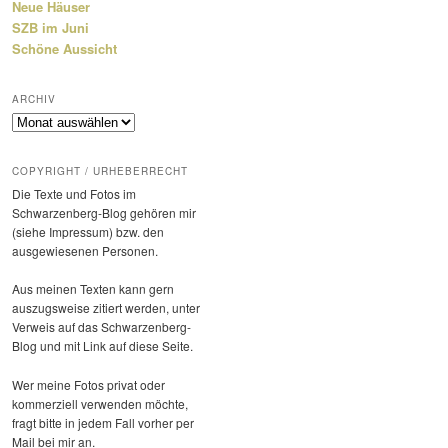
Neue Häuser
SZB im Juni
Schöne Aussicht
ARCHIV
Archiv
COPYRIGHT / URHEBERRECHT
Die Texte und Fotos im
Schwarzenberg-Blog gehören mir
(siehe Impressum) bzw. den
ausge­wie­senen Personen.
Aus meinen Texten kann gern
auszugs­weise zitiert werden, unter
Verweis auf das Schwarzenberg-
Blog und mit Link auf diese Seite.
Wer meine Fotos privat oder
kommer­ziell verwenden möchte,
fragt bitte in jedem Fall vorher per
Mail bei mir an.