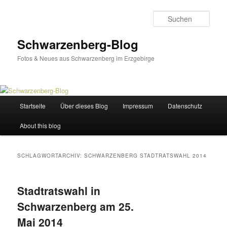
Zum
Zum
primären
sekundären
Such
Inhalt
Inhalt
springen
springen
Schwarzenberg-Blog
Fotos & Neues aus Schwarzenberg im Erzgebirge
Hauptmenü
Startseite
Über dieses Blog
Impressum
Datenschutz
About this blog
SCHLAGWORTARCHIV:
SCHWARZENBERG STADTRATSWAHL 2014
Stadtratswahl in
Schwarzenberg am 25.
Mai 2014