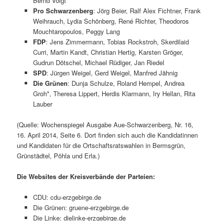
Bernd Voigt
Pro Schwarzenberg
: Jörg Beier, Ralf Alex Fichtner, Frank
Weihrauch, Lydia Schönberg, René Richter, Theodoros
Mouchtaropoulos, Peggy Lang
FDP
: Jens Zimmermann, Tobias Rockstroh, Skerdilaid
Curri, Martin Kandt, Christian Hertig, Karsten Gröger,
Gudrun Dötschel, Michael Rüdiger, Jan Riedel
SPD
: Jürgen Weigel, Gerd Weigel, Manfred Jähnig
Die Grünen
: Dunja Schulze, Roland Hempel, Andrea
Groh*, Theresa Lippert, Herdis Klarmann, Iry Hellan, Rita
Lauber
(Quelle: Wochenspiegel Ausgabe Aue-Schwarzenberg, Nr. 16,
16. April 2014, Seite 6. Dort finden sich auch die Kandidatinnen
und Kandidaten für die Ortschaftsratswahlen in Bermsgrün,
Grünstädtel, Pöhla und Erla.)
Die Websites der Kreisverbände der Parteien:
CDU: cdu-erzgebirge.de
Die Grünen: gruene-erzgebirge.de
Die Linke: dielinke-erzgebirge.de