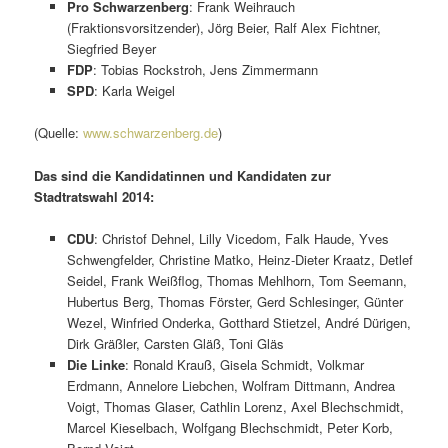
Pro Schwarzenberg
: Frank Weihrauch
(Fraktionsvorsitzender), Jörg Beier, Ralf Alex Fichtner,
Siegfried Beyer
FDP
: Tobias Rockstroh, Jens Zimmermann
SPD
: Karla Weigel
(Quelle:
www.schwarzenberg.de
)
Das sind die Kandidatinnen und Kandidaten zur
Stadtratswahl 2014:
CDU
: Christof Dehnel, Lilly Vicedom, Falk Haude, Yves
Schwengfelder, Christine Matko, Heinz-Dieter Kraatz, Detlef
Seidel, Frank Weißflog, Thomas Mehlhorn, Tom Seemann,
Hubertus Berg, Thomas Förster, Gerd Schlesinger, Günter
Wezel, Winfried Onderka, Gotthard Stietzel, André Dürigen,
Dirk Gräßler, Carsten Gläß, Toni Gläs
Die Linke
: Ronald Krauß, Gisela Schmidt, Volkmar
Erdmann, Annelore Liebchen, Wolfram Dittmann, Andrea
Voigt, Thomas Glaser, Cathlin Lorenz, Axel Blechschmidt,
Marcel Kieselbach, Wolfgang Blechschmidt, Peter Korb,