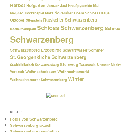
Herbst
Hofgarten
Januar
Mai
Kraußpyramide
Juni
März
November
Meißner Glockenspiel
Obere Schlossstraße
Ratskeller Schwarzenberg
Oktober
Ottenstein
Schloss Schwarzenberg
Schnee
Rockelmannpark
Schwarzenberg
Schwarzenberg Erzgebirge
Sommer
Schwarzwasser
St. Georgenkirche Schwarzenberg
Steinweg
Unterer Markt
Stadtbibliothek Schwarzenberg
Totenstein
Weihnachtsmarkt
Weihnachtsbaum
Vorstadt
Winter
Weihnachtsmarkt Schwarzenberg
RUBRIK
Fotos von Schwarzenberg
Schwarzenberg aktuell
Schwarzenberg persönlich