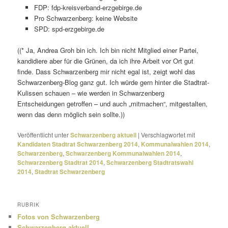
FDP: fdp-kreisverband-erzgebirge.de
Pro Schwarzenberg: keine Website
SPD: spd-erzgebirge.de
((* Ja, Andrea Groh bin ich. Ich bin nicht Mitglied einer Partei,
kandi­diere aber für die Grünen, da ich ihre Arbeit vor Ort gut
finde. Dass Schwarzenberg mir nicht egal ist, zeigt wohl das
Schwarzenberg-Blog ganz gut. Ich würde gern hinter die Stadtrat-
Kulissen schauen – wie werden in Schwarzenberg
Entscheidungen getroffen – und auch „mitma­chen“, mitge­stalten,
wenn das denn möglich sein sollte.))
Veröffentlicht unter
Schwarzenberg aktuell
|
Verschlagwortet mit
Kandidaten Stadtrat Schwarzenberg 2014
,
Kommunalwahlen 2014
,
Schwarzenberg
,
Schwarzenberg Kommunalwahlen 2014
,
Schwarzenberg Stadtrat 2014
,
Schwarzenberg Stadtratswahl
2014
,
Stadtrat Schwarzenberg
RUBRIK
Fotos von Schwarzenberg
Schwarzenberg aktuell