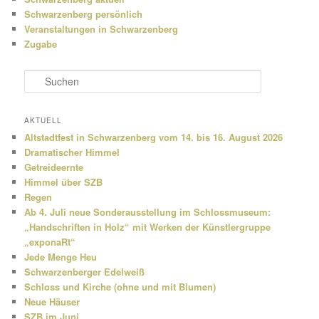
Schwarzenberg persönlich
Veranstaltungen in Schwarzenberg
Zugabe
S
u
c
h
AKTUELL
e
Altstadtfest in Schwarzenberg vom 14. bis 16. August 2026
n
Dramatischer Himmel
Getreideernte
Himmel über SZB
Regen
Ab 4. Juli neue Sonderausstellung im Schlossmuseum:
„Handschriften in Holz“ mit Werken der Künstlergruppe
„exponaRt“
Jede Menge Heu
Schwarzenberger Edelweiß
Schloss und Kirche (ohne und mit Blumen)
Neue Häuser
SZB im Juni