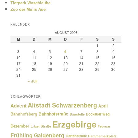
Tierpark Waschleithe
Zoo der Minis Aue
KALENDER
AUGUST 2026
M
D
M
D
F
S
S
1
2
3
4
5
6
7
8
9
10
11
12
13
14
15
16
17
18
19
20
21
22
23
24
25
26
27
28
29
30
31
« Juli
SCHLAGWÖRTER
Altstadt Schwarzenberg
Advent
April
Bahnhofsberg
Bahnhofstraße
Bockauer Weg
Baustelle
Erzgebirge
Dezember
Erlaer Straße
Februar
Frühling
Galgenberg
Gartenstraße
Hammerparkplatz