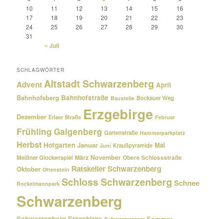
10
11
12
13
14
15
16
17
18
19
20
21
22
23
24
25
26
27
28
29
30
31
« Juli
SCHLAGWÖRTER
Altstadt Schwarzenberg
Advent
April
Bahnhofsberg
Bahnhofstraße
Bockauer Weg
Baustelle
Erzgebirge
Dezember
Erlaer Straße
Februar
Frühling
Galgenberg
Gartenstraße
Hammerparkplatz
Herbst
Hofgarten
Januar
Mai
Kraußpyramide
Juni
März
November
Meißner Glockenspiel
Obere Schlossstraße
Ratskeller Schwarzenberg
Oktober
Ottenstein
Schloss Schwarzenberg
Schnee
Rockelmannpark
Schwarzenberg
Schwarzenberg Erzgebirge
Sommer
Schwarzwasser