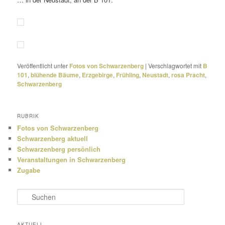
Veröffentlicht unter
Fotos von Schwarzenberg
|
Verschlagwortet mit
B
101
,
blühende Bäume
,
Erzgebirge
,
Frühling
,
Neustadt
,
rosa Pracht
,
Schwarzenberg
RUBRIK
Fotos von Schwarzenberg
Schwarzenberg aktuell
Schwarzenberg persönlich
Veranstaltungen in Schwarzenberg
Zugabe
S
u
c
h
AKTUELL