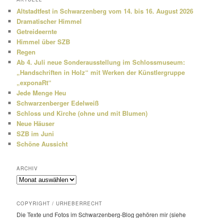
e
Altstadtfest in Schwarzenberg vom 14. bis 16. August 2026
n
Dramatischer Himmel
Getreideernte
Himmel über SZB
Regen
Ab 4. Juli neue Sonderausstellung im Schlossmuseum:
„Handschriften in Holz“ mit Werken der Künstlergruppe
„exponaRt“
Jede Menge Heu
Schwarzenberger Edelweiß
Schloss und Kirche (ohne und mit Blumen)
Neue Häuser
SZB im Juni
Schöne Aussicht
ARCHIV
Archiv
COPYRIGHT / URHEBERRECHT
Die Texte und Fotos im Schwarzenberg-Blog gehören mir (siehe