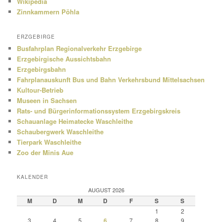
Wikipedia
Zinnkammern Pöhla
ERZGEBIRGE
Busfahrplan Regionalverkehr Erzgebirge
Erzgebirgische Aussichtsbahn
Erzgebirgsbahn
Fahrplanauskunft Bus und Bahn Verkehrsbund Mittelsachsen
Kultour-Betrieb
Museen in Sachsen
Rats- und Bürgerinformationssystem Erzgebirgskreis
Schauanlage Heimatecke Waschleithe
Schaubergwerk Waschleithe
Tierpark Waschleithe
Zoo der Minis Aue
KALENDER
AUGUST 2026
M
D
M
D
F
S
S
1
2
3
4
5
6
7
8
9