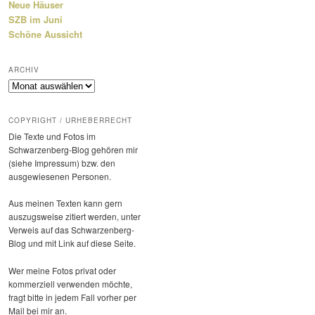
Neue Häuser
SZB im Juni
Schöne Aussicht
ARCHIV
Archiv
COPYRIGHT / URHEBERRECHT
Die Texte und Fotos im
Schwarzenberg-Blog gehören mir
(siehe Impressum) bzw. den
ausge­wie­senen Personen.
Aus meinen Texten kann gern
auszugs­weise zitiert werden, unter
Verweis auf das Schwarzenberg-
Blog und mit Link auf diese Seite.
Wer meine Fotos privat oder
kommer­ziell verwenden möchte,
fragt bitte in jedem Fall vorher per
Mail bei mir an.