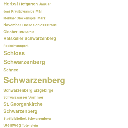
Herbst
Hofgarten
Januar
Mai
Kraußpyramide
Juni
März
Meißner Glockenspiel
November
Obere Schlossstraße
Oktober
Ottenstein
Ratskeller Schwarzenberg
Rockelmannpark
Schloss
Schwarzenberg
Schnee
Schwarzenberg
Schwarzenberg Erzgebirge
Sommer
Schwarzwasser
St. Georgenkirche
Schwarzenberg
Stadtbibliothek Schwarzenberg
Steinweg
Totenstein