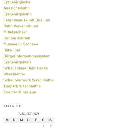
Erzgebirgische
Aussichtsbahn
Erzgebirgsbahn
Fahrplanauskunft Bus und
Bahn Verkehrsbund
Mittelsachsen
Kultour-Betrieb
Museen in Sachsen
Rats- und
Bürgerinformationssystem
Erzgebirgskreis
Schauanlage Heimatecke
Waschleithe
Schaubergwerk Waschleithe
Tierpark Waschleithe
Zoo der Minis Aue
KALENDER
AUGUST 2026
M
D
M
D
F
S
S
1
2