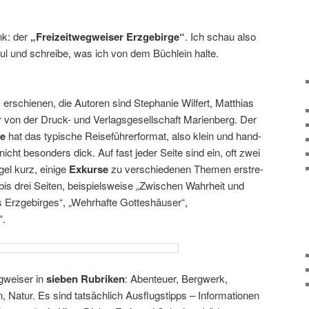
nk: der
„Freizeitwegweiser Erzgebirge“
. Ich schau also
 und schreibe, was ich von dem Büchlein halte.
rschienen, die Autoren sind Stephanie Wilfert, Matthias
von der Druck- und Verlagsgesellschaft Marienberg. Der
ge
hat das typi­sche Reiseführerformat, also klein und hand­
 nicht beson­ders dick. Auf fast jeder Seite sind ein, oft zwei
gel kurz, einige
Exkurse
zu verschie­denen Themen erstre­
is drei Seiten, beispiels­weise „Zwischen Wahrheit und
Erzgebirges“, „Wehrhafte Gotteshäuser“,
“.
egweiser in
sieben Rubriken
: Abenteuer, Bergwerk,
Natur. Es sind tatsäch­lich Ausflugstipps – Informationen