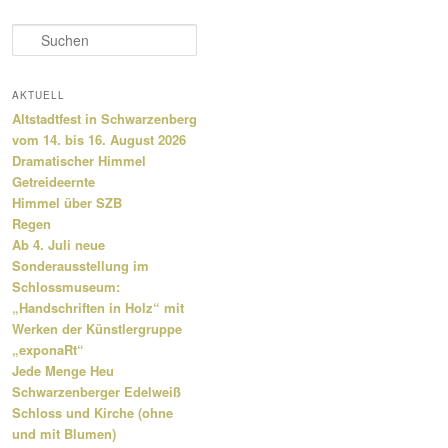
S
u
c
h
AKTUELL
e
Altstadtfest in Schwarzenberg
n
vom 14. bis 16. August 2026
Dramatischer Himmel
Getreideernte
Himmel über SZB
Regen
Ab 4. Juli neue
Sonderausstellung im
Schlossmuseum:
„Handschriften in Holz“ mit
Werken der Künstlergruppe
„exponaRt“
Jede Menge Heu
Schwarzenberger Edelweiß
Schloss und Kirche (ohne
und mit Blumen)