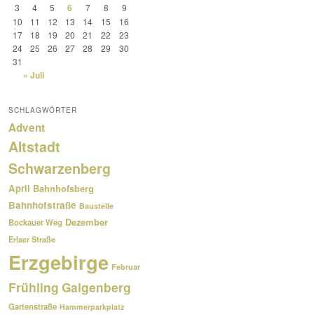
3
4
5
6
7
8
9
10
11
12
13
14
15
16
17
18
19
20
21
22
23
24
25
26
27
28
29
30
31
« Juli
SCHLAGWÖRTER
Advent
Altstadt
Schwarzenberg
April
Bahnhofsberg
Bahnhofstraße
Baustelle
Dezember
Bockauer Weg
Erlaer Straße
Erzgebirge
Februar
Frühling
Galgenberg
Gartenstraße
Hammerparkplatz