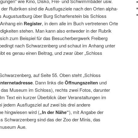
tigungen“ wie Kino, Disko, Frei- und Schwimmbäder usw.
lb der Rubriken sind die Ausflugsziele nach den Orten alpha­
oss Augustustburg über Burg Scharfenstein bis Schloss
 Anhang ein
Register
, in dem alle im Buch vertre­tenen Orte
rdigkeiten stehen. Man kann also entweder in der Rubrik
sich zum Beispiel für das Besucherbergwerk Freiberg
nbe­dingt nach Schwarzenberg und schaut im Anhang unter
ibt es genau einen Beitrag, und zwar über „Schloss
s Schwarzenberg, auf Seite 55. Oben steht „Schloss
Internetadresse
. Dann links die
Öffnungszeiten
und
uf das Museum im Schloss), rechts zwei Fotos, darunter
Im Text ein kurzer Überblick über Veranstaltungen im
ei jedem Ausflugsziel auf zwei bis drei andere
e hing­wiesen wird (
„In der Nähe“
), mit Angabe der
ss Schwarzenberg sind das der Zoo der Minis, das
tmuseum Aue.