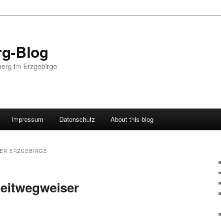
g-Blog
erg im Erzgebirge
Impressum
Datenschutz
About this blog
ER ERZGEBIRGE
zeitwegweiser