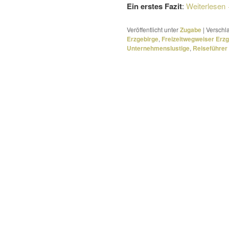
Ein erstes Fazit
:
Weiterlesen
Veröffentlicht unter
Zugabe
|
Verschla
Erzgebirge
,
Freizeitwegweiser Erzg
Unternehmenslustige
,
Reiseführer