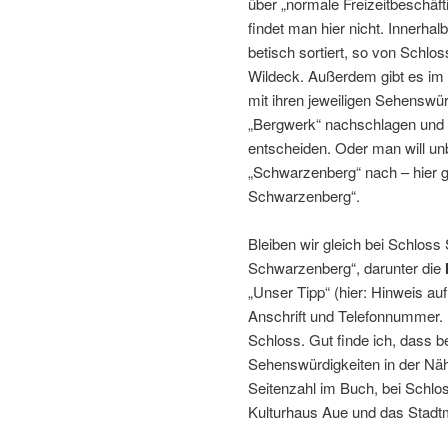
über „normale Freizeitbeschäf
findet man hier nicht. Innerha
be­tisch sortiert, so von Schl
Wildeck. Außerdem gibt es im
mit ihren jewei­ligen Sehenswü
„Bergwerk“ nach­schlagen und 
entscheiden. Oder man will u
„Schwarzenberg“ nach – hier g
Schwarzenberg“.
Bleiben wir gleich bei Schlos
Schwarzenberg“, darunter die
„Unser Tipp“ (hier: Hinweis a
Anschrift und Telefonnummer. 
Schloss. Gut finde ich, dass b
Sehenswürdigkeiten in der Näh
Seitenzahl im Buch, bei Schlo
Kulturhaus Aue und das Stad