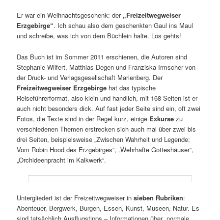
Er war ein Weihnachtsgeschenk: der
„Freizeitwegweiser
Erzgebirge“
. Ich schau also dem geschenkten Gaul ins Maul
und schreibe, was ich von dem Büchlein halte. Los gehts!
Das Buch ist im Sommer 2011 erschienen, die Autoren sind
Stephanie Wilfert, Matthias Degen und Franziska Irmscher von
der Druck- und Verlagsgesellschaft Marienberg. Der
Freizeitwegweiser Erzgebirge
hat das typi­sche
Reiseführerformat, also klein und hand­lich, mit 168 Seiten ist er
auch nicht beson­ders dick. Auf fast jeder Seite sind ein, oft zwei
Fotos, die Texte sind in der Regel kurz, einige
Exkurse
zu
verschie­denen Themen erstre­cken sich auch mal über zwei bis
drei Seiten, beispiels­weise „Zwischen Wahrheit und Legende:
Vom Robin Hood des Erzgebirges“, „Wehrhafte Gotteshäuser“,
„Orchideenpracht im Kalkwerk“.
Untergliedert ist der Freizeitwegweiser in
sieben Rubriken
:
Abenteuer, Bergwerk, Burgen, Essen, Kunst, Museen, Natur. Es
sind tatsäch­lich Ausflugstipps – Informationen über „normale