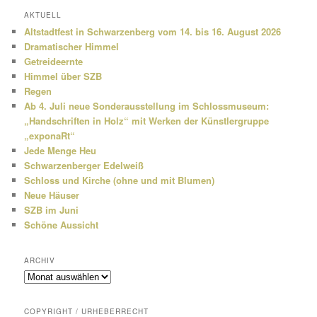
h
AKTUELL
e
Altstadtfest in Schwarzenberg vom 14. bis 16. August 2026
n
Dramatischer Himmel
Getreideernte
Himmel über SZB
Regen
Ab 4. Juli neue Sonderausstellung im Schlossmuseum:
„Handschriften in Holz“ mit Werken der Künstlergruppe
„exponaRt“
Jede Menge Heu
Schwarzenberger Edelweiß
Schloss und Kirche (ohne und mit Blumen)
Neue Häuser
SZB im Juni
Schöne Aussicht
ARCHIV
Archiv
COPYRIGHT / URHEBERRECHT