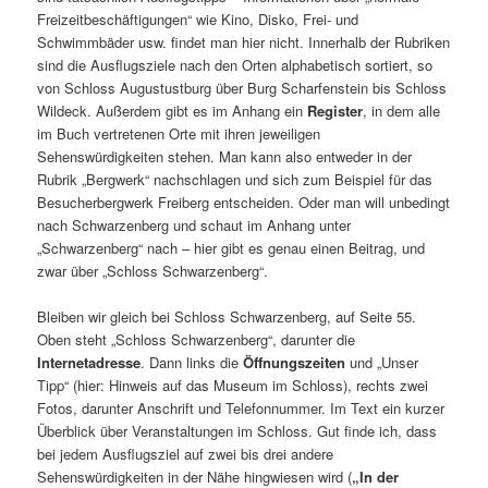
Freizeitbeschäftigungen“ wie Kino, Disko, Frei- und
Schwimmbäder usw. findet man hier nicht. Innerhalb der Rubriken
sind die Ausflugsziele nach den Orten alpha­be­tisch sortiert, so
von Schloss Augustustburg über Burg Scharfenstein bis Schloss
Wildeck. Außerdem gibt es im Anhang ein
Register
, in dem alle
im Buch vertre­tenen Orte mit ihren jewei­ligen
Sehenswürdigkeiten stehen. Man kann also entweder in der
Rubrik „Bergwerk“ nach­schlagen und sich zum Beispiel für das
Besucherbergwerk Freiberg entscheiden. Oder man will unbe­dingt
nach Schwarzenberg und schaut im Anhang unter
„Schwarzenberg“ nach – hier gibt es genau einen Beitrag, und
zwar über „Schloss Schwarzenberg“.
Bleiben wir gleich bei Schloss Schwarzenberg, auf Seite 55.
Oben steht „Schloss Schwarzenberg“, darunter die
Internetadresse
. Dann links die
Öffnungszeiten
und „Unser
Tipp“ (hier: Hinweis auf das Museum im Schloss), rechts zwei
Fotos, darunter Anschrift und Telefonnummer. Im Text ein kurzer
Überblick über Veranstaltungen im Schloss. Gut finde ich, dass
bei jedem Ausflugsziel auf zwei bis drei andere
Sehenswürdigkeiten in der Nähe hing­wiesen wird (
„In der