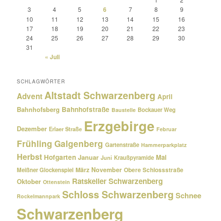
3
4
5
6
7
8
9
10
11
12
13
14
15
16
17
18
19
20
21
22
23
24
25
26
27
28
29
30
31
« Juli
SCHLAGWÖRTER
Altstadt Schwarzenberg
Advent
April
Bahnhofsberg
Bahnhofstraße
Bockauer Weg
Baustelle
Erzgebirge
Dezember
Erlaer Straße
Februar
Frühling
Galgenberg
Gartenstraße
Hammerparkplatz
Herbst
Hofgarten
Januar
Mai
Kraußpyramide
Juni
März
November
Meißner Glockenspiel
Obere Schlossstraße
Ratskeller Schwarzenberg
Oktober
Ottenstein
Schloss Schwarzenberg
Schnee
Rockelmannpark
Schwarzenberg