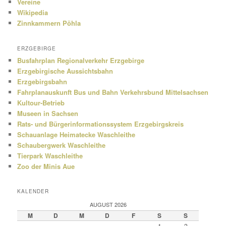
Vereine
Wikipedia
Zinnkammern Pöhla
ERZGEBIRGE
Busfahrplan Regionalverkehr Erzgebirge
Erzgebirgische Aussichtsbahn
Erzgebirgsbahn
Fahrplanauskunft Bus und Bahn Verkehrsbund Mittelsachsen
Kultour-Betrieb
Museen in Sachsen
Rats- und Bürgerinformationssystem Erzgebirgskreis
Schauanlage Heimatecke Waschleithe
Schaubergwerk Waschleithe
Tierpark Waschleithe
Zoo der Minis Aue
KALENDER
AUGUST 2026
M
D
M
D
F
S
S
1
2