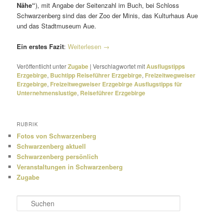
Nähe“
), mit Angabe der Seitenzahl im Buch, bei Schloss
Schwarzenberg sind das der Zoo der Minis, das Kulturhaus Aue
und das Stadtmuseum Aue.
Ein erstes Fazit
:
Weiterlesen
→
Veröffentlicht unter
Zugabe
|
Verschlagwortet mit
Ausflugstipps
Erzgebirge
,
Buchtipp Reiseführer Erzgebirge
,
Freizeitwegweiser
Erzgebirge
,
Freizeitwegweiser Erzgebirge Ausflugstipps für
Unternehmenslustige
,
Reiseführer Erzgebirge
RUBRIK
Fotos von Schwarzenberg
Schwarzenberg aktuell
Schwarzenberg persönlich
Veranstaltungen in Schwarzenberg
Zugabe
S
u
c