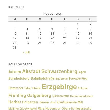
KALENDER
AUGUST 2026
M
D
M
D
F
S
S
1
2
3
4
5
6
7
8
9
10
11
12
13
14
15
16
17
18
19
20
21
22
23
24
25
26
27
28
29
30
31
« Juli
SCHLAGWÖRTER
Altstadt Schwarzenberg
Advent
April
Bahnhofsberg
Bahnhofstraße
Bockauer Weg
Baustelle
Erzgebirge
Dezember
Erlaer Straße
Februar
Frühling
Galgenberg
Gartenstraße
Hammerparkplatz
Herbst
Hofgarten
Januar
Mai
Kraußpyramide
Juni
März
November
Meißner Glockenspiel
Obere Schlossstraße