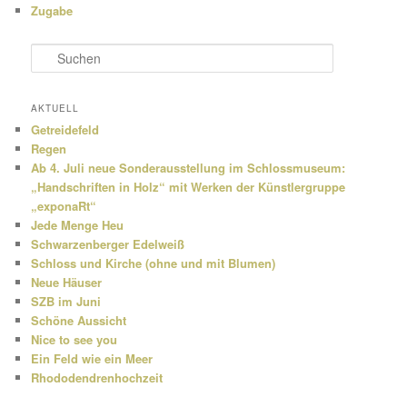
Zugabe
S
u
c
h
AKTUELL
e
Getreidefeld
n
Regen
Ab 4. Juli neue Sonderausstellung im Schlossmuseum:
„Handschriften in Holz“ mit Werken der Künstlergruppe
„exponaRt“
Jede Menge Heu
Schwarzenberger Edelweiß
Schloss und Kirche (ohne und mit Blumen)
Neue Häuser
SZB im Juni
Schöne Aussicht
Nice to see you
Ein Feld wie ein Meer
Rhododendrenhochzeit