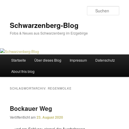
Zum
Zum
primären
sekundären
Such
Inhalt
Inhalt
springen
springen
Schwarzenberg-Blog
Fotos & Neues aus Schwarzenberg im Erzgebirge
Hauptmenü
Startseite
Über dieses Blog
Impressum
Datenschutz
About this blog
SCHLAGWORTARCHIV:
REGENWOLKE
Bockauer Weg
Veröffentlicht am
23. August 2020
… und am Schluss: einmal der Auerhahnweg.