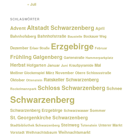
« Juli
SCHLAGWÖRTER
Altstadt Schwarzenberg
Advent
April
Bahnhofsberg
Bahnhofstraße
Bockauer Weg
Baustelle
Erzgebirge
Dezember
Erlaer Straße
Februar
Frühling
Galgenberg
Gartenstraße
Hammerparkplatz
Herbst
Hofgarten
Januar
Mai
Kraußpyramide
Juni
März
November
Meißner Glockenspiel
Obere Schlossstraße
Ratskeller Schwarzenberg
Oktober
Ottenstein
Schloss Schwarzenberg
Schnee
Rockelmannpark
Schwarzenberg
Schwarzenberg Erzgebirge
Sommer
Schwarzwasser
St. Georgenkirche Schwarzenberg
Steinweg
Unterer Markt
Stadtbibliothek Schwarzenberg
Totenstein
Weihnachtsmarkt
Weihnachtsbaum
Vorstadt