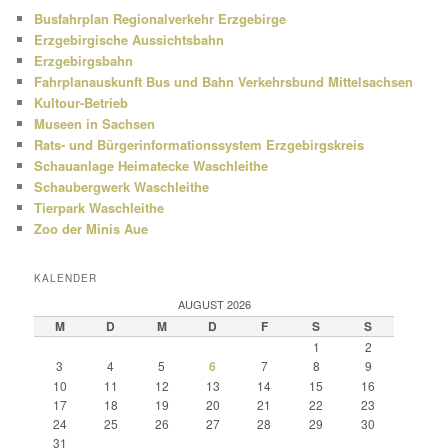
Busfahrplan Regionalverkehr Erzgebirge
Erzgebirgische Aussichtsbahn
Erzgebirgsbahn
Fahrplanauskunft Bus und Bahn Verkehrsbund Mittelsachsen
Kultour-Betrieb
Museen in Sachsen
Rats- und Bürgerinformationssystem Erzgebirgskreis
Schauanlage Heimatecke Waschleithe
Schaubergwerk Waschleithe
Tierpark Waschleithe
Zoo der Minis Aue
KALENDER
AUGUST 2026
M
D
M
D
F
S
S
1
2
3
4
5
6
7
8
9
10
11
12
13
14
15
16
17
18
19
20
21
22
23
24
25
26
27
28
29
30
31