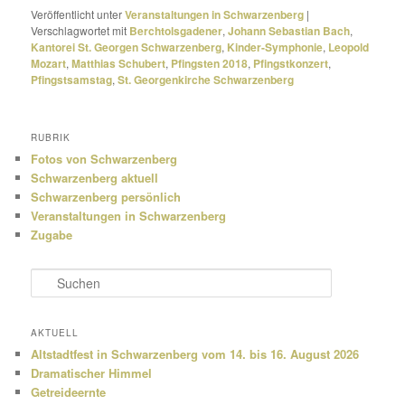
Veröffentlicht unter
Veranstaltungen in Schwarzenberg
|
Verschlagwortet mit
Berchtolsgadener
,
Johann Sebastian Bach
,
Kantorei St. Georgen Schwarzenberg
,
Kinder-Symphonie
,
Leopold
Mozart
,
Matthias Schubert
,
Pfingsten 2018
,
Pfingstkonzert
,
Pfingstsamstag
,
St. Georgenkirche Schwarzenberg
RUBRIK
Fotos von Schwarzenberg
Schwarzenberg aktuell
Schwarzenberg persönlich
Veranstaltungen in Schwarzenberg
Zugabe
S
u
c
h
AKTUELL
e
Altstadtfest in Schwarzenberg vom 14. bis 16. August 2026
n
Dramatischer Himmel
Getreideernte