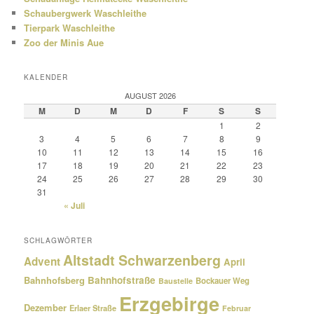
Schaubergwerk Waschleithe
Tierpark Waschleithe
Zoo der Minis Aue
KALENDER
AUGUST 2026
M
D
M
D
F
S
S
1
2
3
4
5
6
7
8
9
10
11
12
13
14
15
16
17
18
19
20
21
22
23
24
25
26
27
28
29
30
31
« Juli
SCHLAGWÖRTER
Altstadt Schwarzenberg
Advent
April
Bahnhofsberg
Bahnhofstraße
Bockauer Weg
Baustelle
Erzgebirge
Dezember
Erlaer Straße
Februar