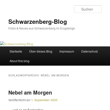
Zum
Zum
primären
sekundären
Such
Inhalt
Inhalt
springen
springen
Schwarzenberg-Blog
Fotos & Neues aus Schwarzenberg im Erzgebirge
Hauptmenü
Startseite
Über dieses Blog
Impressum
Datenschutz
About this blog
SCHLAGWORTARCHIV:
NEBEL AM MORGEN
Nebel am Morgen
Veröffentlicht am
1. September 2020
… und es ist September.