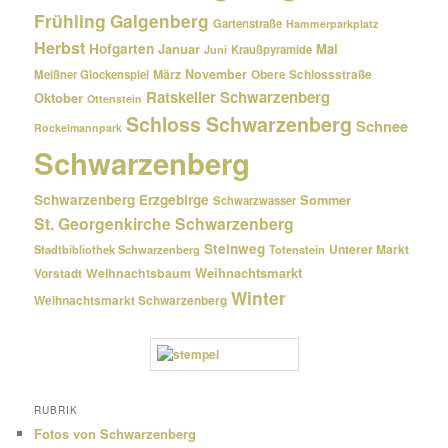
Frühling
Galgenberg
Gartenstraße
Hammerparkplatz
Herbst
Hofgarten
Januar
Mai
Kraußpyramide
Juni
März
November
Meißner Glockenspiel
Obere Schlossstraße
Ratskeller Schwarzenberg
Oktober
Ottenstein
Schloss Schwarzenberg
Schnee
Rockelmannpark
Schwarzenberg
Schwarzenberg Erzgebirge
Sommer
Schwarzwasser
St. Georgenkirche Schwarzenberg
Steinweg
Unterer Markt
Stadtbibliothek Schwarzenberg
Totenstein
Weihnachtsmarkt
Weihnachtsbaum
Vorstadt
Winter
Weihnachtsmarkt Schwarzenberg
RUBRIK
Fotos von Schwarzenberg