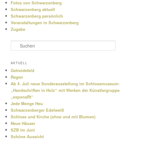
Fotos von Schwarzenberg
Schwarzenberg aktuell
Schwarzenberg persönlich
Veranstaltungen in Schwarzenberg
Zugabe
S
u
c
h
AKTUELL
e
Getreidefeld
n
Regen
Ab 4. Juli neue Sonderausstellung im Schlossmuseum:
„Handschriften in Holz“ mit Werken der Künstlergruppe
„exponaRt“
Jede Menge Heu
Schwarzenberger Edelweiß
Schloss und Kirche (ohne und mit Blumen)
Neue Häuser
SZB im Juni
Schöne Aussicht