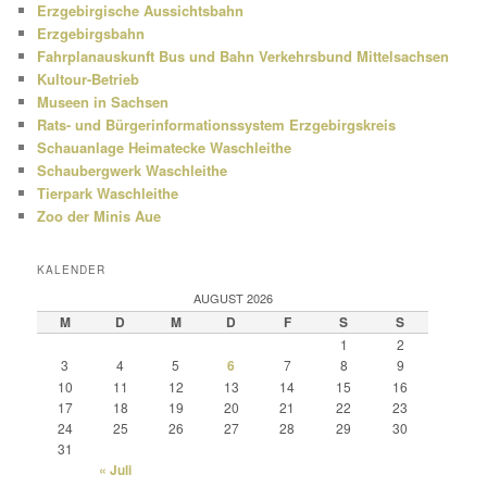
Erzgebirgische Aussichtsbahn
Erzgebirgsbahn
Fahrplanauskunft Bus und Bahn Verkehrsbund Mittelsachsen
Kultour-Betrieb
Museen in Sachsen
Rats- und Bürgerinformationssystem Erzgebirgskreis
Schauanlage Heimatecke Waschleithe
Schaubergwerk Waschleithe
Tierpark Waschleithe
Zoo der Minis Aue
KALENDER
AUGUST 2026
M
D
M
D
F
S
S
1
2
3
4
5
6
7
8
9
10
11
12
13
14
15
16
17
18
19
20
21
22
23
24
25
26
27
28
29
30
31
« Juli