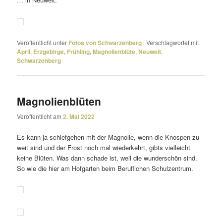
Veröffentlicht unter
Fotos von Schwarzenberg
|
Verschlagwortet mit
April
,
Erzgebirge
,
Frühling
,
Magnolienblüte
,
Neuwelt
,
Schwarzenberg
Magnolienblüten
Veröffentlicht am
2. Mai 2022
Es kann ja schief­gehen mit der Magnolie, wenn die Knospen zu
weit sind und der Frost noch mal wieder­kehrt, gibts viel­leicht
keine Blüten. Was dann schade ist, weil die wunder­schön sind.
So wie die hier am Hofgarten beim Beruflichen Schulzentrum.