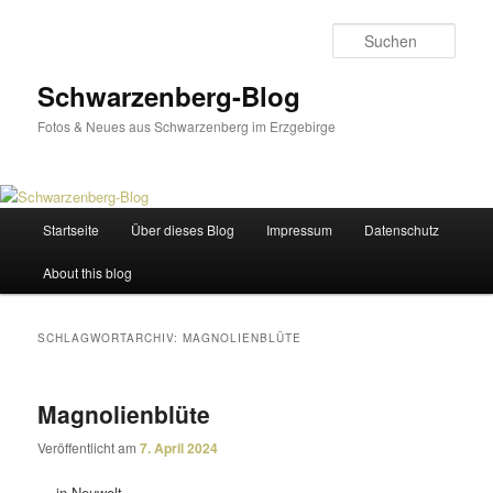
Zum
Zum
primären
sekundären
Such
Inhalt
Inhalt
springen
springen
Schwarzenberg-Blog
Fotos & Neues aus Schwarzenberg im Erzgebirge
Hauptmenü
Startseite
Über dieses Blog
Impressum
Datenschutz
About this blog
SCHLAGWORTARCHIV:
MAGNOLIENBLÜTE
Magnolienblüte
Veröffentlicht am
7. April 2024
… in Neuwelt.