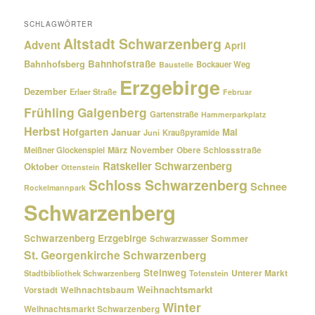
SCHLAGWÖRTER
Altstadt Schwarzenberg
Advent
April
Bahnhofsberg
Bahnhofstraße
Bockauer Weg
Baustelle
Erzgebirge
Dezember
Erlaer Straße
Februar
Frühling
Galgenberg
Gartenstraße
Hammerparkplatz
Herbst
Hofgarten
Januar
Mai
Kraußpyramide
Juni
März
November
Meißner Glockenspiel
Obere Schlossstraße
Ratskeller Schwarzenberg
Oktober
Ottenstein
Schloss Schwarzenberg
Schnee
Rockelmannpark
Schwarzenberg
Schwarzenberg Erzgebirge
Sommer
Schwarzwasser
St. Georgenkirche Schwarzenberg
Steinweg
Unterer Markt
Stadtbibliothek Schwarzenberg
Totenstein
Weihnachtsmarkt
Weihnachtsbaum
Vorstadt
Winter
Weihnachtsmarkt Schwarzenberg