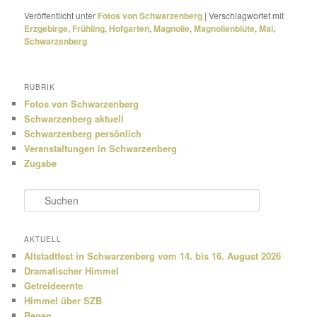
Veröffentlicht unter
Fotos von Schwarzenberg
|
Verschlagwortet mit
Erzgebirge
,
Frühling
,
Hofgarten
,
Magnolie
,
Magnolienblüte
,
Mai
,
Schwarzenberg
RUBRIK
Fotos von Schwarzenberg
Schwarzenberg aktuell
Schwarzenberg persönlich
Veranstaltungen in Schwarzenberg
Zugabe
S
u
c
h
AKTUELL
e
Altstadtfest in Schwarzenberg vom 14. bis 16. August 2026
n
Dramatischer Himmel
Getreideernte
Himmel über SZB
Regen