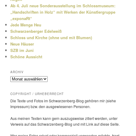
Ab 4. Juli neue Sonderausstellung im Schlossmuseum:
„Handschriften in Holz“ mit Werken der Künstlergruppe
„exponaRt“
Jede Menge Heu
Schwarzenberger Edelweiß
Schloss und Kirche (ohne und mit Blumen)
Neue Häuser
SZB im Juni
Schöne Aussicht
ARCHIV
Archiv
COPYRIGHT / URHEBERRECHT
Die Texte und Fotos im Schwarzenberg-Blog gehören mir (siehe
Impressum) bzw. den ausge­wie­senen Personen.
Aus meinen Texten kann gern auszugs­weise zitiert werden, unter
Verweis auf das Schwarzenberg-Blog und mit Link auf diese Seite.
Wer meine Fotos privat oder kommer­ziell verwenden möchte, fragt