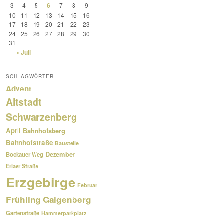
3
4
5
6
7
8
9
10
11
12
13
14
15
16
17
18
19
20
21
22
23
24
25
26
27
28
29
30
31
« Juli
SCHLAGWÖRTER
Advent
Altstadt
Schwarzenberg
April
Bahnhofsberg
Bahnhofstraße
Baustelle
Dezember
Bockauer Weg
Erlaer Straße
Erzgebirge
Februar
Frühling
Galgenberg
Gartenstraße
Hammerparkplatz