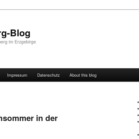
g-Blog
erg im Erzgebirge
Impressum
Datenschutz
About this blog
G
hsommer in der