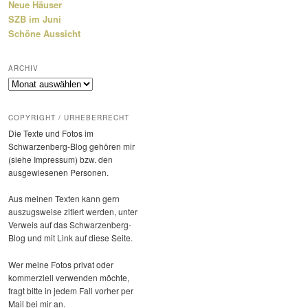
Neue Häuser
SZB im Juni
Schöne Aussicht
ARCHIV
Archiv
COPYRIGHT / URHEBERRECHT
Die Texte und Fotos im
Schwarzenberg-Blog gehören mir
(siehe Impressum) bzw. den
ausge­wie­senen Personen.
Aus meinen Texten kann gern
auszugs­weise zitiert werden, unter
Verweis auf das Schwarzenberg-
Blog und mit Link auf diese Seite.
Wer meine Fotos privat oder
kommer­ziell verwenden möchte,
fragt bitte in jedem Fall vorher per
Mail bei mir an.