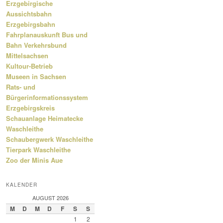
Erzgebirgische
Aussichtsbahn
Erzgebirgsbahn
Fahrplanauskunft Bus und
Bahn Verkehrsbund
Mittelsachsen
Kultour-Betrieb
Museen in Sachsen
Rats- und
Bürgerinformationssystem
Erzgebirgskreis
Schauanlage Heimatecke
Waschleithe
Schaubergwerk Waschleithe
Tierpark Waschleithe
Zoo der Minis Aue
KALENDER
AUGUST 2026
M
D
M
D
F
S
S
1
2