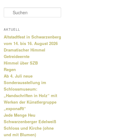
S
u
c
h
AKTUELL
e
Altstadtfest in Schwarzenberg
n
vom 14. bis 16. August 2026
Dramatischer Himmel
Getreideernte
Himmel über SZB
Regen
Ab 4. Juli neue
Sonderausstellung im
Schlossmuseum:
„Handschriften in Holz“ mit
Werken der Künstlergruppe
„exponaRt“
Jede Menge Heu
Schwarzenberger Edelweiß
Schloss und Kirche (ohne
und mit Blumen)