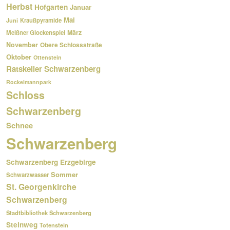
Herbst
Hofgarten
Januar
Mai
Kraußpyramide
Juni
März
Meißner Glockenspiel
November
Obere Schlossstraße
Oktober
Ottenstein
Ratskeller Schwarzenberg
Rockelmannpark
Schloss
Schwarzenberg
Schnee
Schwarzenberg
Schwarzenberg Erzgebirge
Sommer
Schwarzwasser
St. Georgenkirche
Schwarzenberg
Stadtbibliothek Schwarzenberg
Steinweg
Totenstein