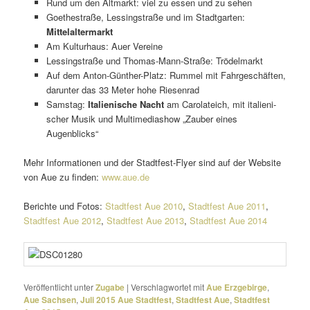
Rund um den Altmarkt: viel zu essen und zu sehen
Goethestraße, Lessingstraße und im Stadtgarten:
Mittelaltermarkt
Am Kulturhaus: Auer Vereine
Lessingstraße und Thomas-Mann-Straße: Trödelmarkt
Auf dem Anton-Günther-Platz: Rummel mit Fahrgeschäften,
darunter das 33 Meter hohe Riesenrad
Samstag:
Italienische Nacht
am Carolateich, mit italie­ni­
scher Musik und Multimediashow „Zauber eines
Augenblicks“
Mehr Informationen und der Stadtfest-Flyer sind auf der Website
von Aue zu finden:
www.aue.de
Berichte und Fotos:
Stadtfest Aue 2010
,
Stadtfest Aue 2011
,
Stadtfest Aue 2012
,
Stadtfest Aue 2013
,
Stadtfest Aue 2014
Veröffentlicht unter
Zugabe
|
Verschlagwortet mit
Aue Erzgebirge
,
Aue Sachsen
,
Juli 2015 Aue Stadtfest
,
Stadtfest Aue
,
Stadtfest