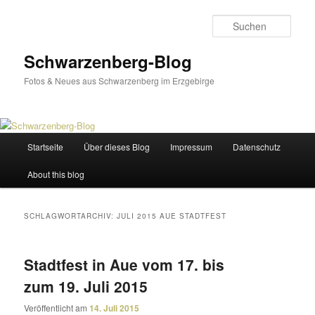
Zum
Zum
primären
sekundären
Such
Inhalt
Inhalt
springen
springen
Schwarzenberg-Blog
Fotos & Neues aus Schwarzenberg im Erzgebirge
Hauptmenü
Startseite
Über dieses Blog
Impressum
Datenschutz
About this blog
SCHLAGWORTARCHIV:
JULI 2015 AUE STADTFEST
Stadtfest in Aue vom 17. bis
zum 19. Juli 2015
Veröffentlicht am
14. Juli 2015