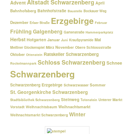
Altstadt Schwarzenberg
Advent
April
Bahnhofsberg
Bahnhofstraße
Bockauer Weg
Baustelle
Erzgebirge
Dezember
Erlaer Straße
Februar
Frühling
Galgenberg
Gartenstraße
Hammerparkplatz
Herbst
Hofgarten
Januar
Mai
Kraußpyramide
Juni
März
November
Meißner Glockenspiel
Obere Schlossstraße
Ratskeller Schwarzenberg
Oktober
Ottenstein
Schloss Schwarzenberg
Schnee
Rockelmannpark
Schwarzenberg
Schwarzenberg Erzgebirge
Sommer
Schwarzwasser
St. Georgenkirche Schwarzenberg
Steinweg
Unterer Markt
Stadtbibliothek Schwarzenberg
Totenstein
Weihnachtsmarkt
Weihnachtsbaum
Vorstadt
Winter
Weihnachtsmarkt Schwarzenberg