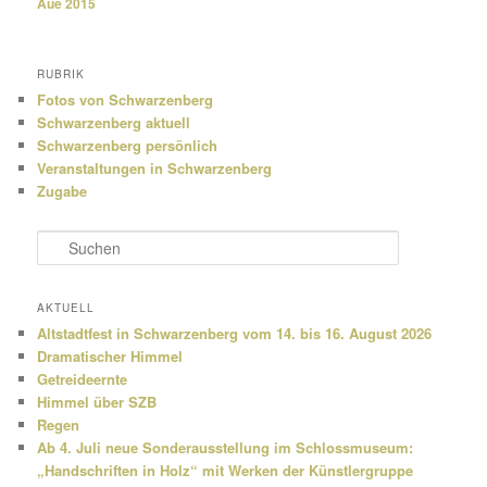
Aue 2015
RUBRIK
Fotos von Schwarzenberg
Schwarzenberg aktuell
Schwarzenberg persönlich
Veranstaltungen in Schwarzenberg
Zugabe
S
u
c
h
AKTUELL
e
Altstadtfest in Schwarzenberg vom 14. bis 16. August 2026
n
Dramatischer Himmel
Getreideernte
Himmel über SZB
Regen
Ab 4. Juli neue Sonderausstellung im Schlossmuseum:
„Handschriften in Holz“ mit Werken der Künstlergruppe