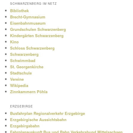
SCHWARZENBERG IM NETZ
Bibliothek
Brecht-Gymnasium
Eisenbahnmuseum
Grundschulen Schwarzenberg
Kindergärten Schwarzenberg
Kino
Schloss Schwarzenberg
Schwarzenberg
Schwimmbad
St. Georgenkirche
Stadtschule
Vereine
Wikipedia
Zinnkammern Pöhla
ERZGEBIRGE
Busfahrplan Regionalverkehr Erzgebirge
Erzgebirgische Aussichtsbahn
Erzgebirgsbahn
Fahrplanauskunft Bus und Bahn Verkehrsbund Mittelsachsen