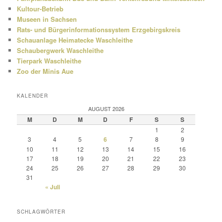
Kultour-Betrieb
Museen in Sachsen
Rats- und Bürgerinformationssystem Erzgebirgskreis
Schauanlage Heimatecke Waschleithe
Schaubergwerk Waschleithe
Tierpark Waschleithe
Zoo der Minis Aue
KALENDER
AUGUST 2026
M
D
M
D
F
S
S
1
2
3
4
5
6
7
8
9
10
11
12
13
14
15
16
17
18
19
20
21
22
23
24
25
26
27
28
29
30
31
« Juli
SCHLAGWÖRTER