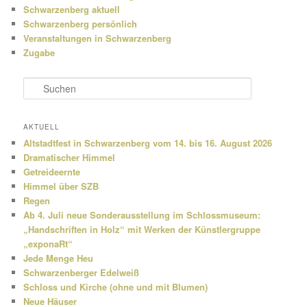
Schwarzenberg aktuell
Schwarzenberg persönlich
Veranstaltungen in Schwarzenberg
Zugabe
S
u
c
h
AKTUELL
e
Altstadtfest in Schwarzenberg vom 14. bis 16. August 2026
n
Dramatischer Himmel
Getreideernte
Himmel über SZB
Regen
Ab 4. Juli neue Sonderausstellung im Schlossmuseum:
„Handschriften in Holz“ mit Werken der Künstlergruppe
„exponaRt“
Jede Menge Heu
Schwarzenberger Edelweiß
Schloss und Kirche (ohne und mit Blumen)
Neue Häuser