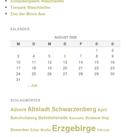
Schaubergwerk Waschleithe
Tierpark Waschleithe
Zoo der Minis Aue
KALENDER
AUGUST 2026
M
D
M
D
F
S
S
1
2
3
4
5
6
7
8
9
10
11
12
13
14
15
16
17
18
19
20
21
22
23
24
25
26
27
28
29
30
31
« Juli
SCHLAGWÖRTER
Altstadt Schwarzenberg
Advent
April
Bahnhofsberg
Bahnhofstraße
Bockauer Weg
Baustelle
Erzgebirge
Dezember
Erlaer Straße
Februar