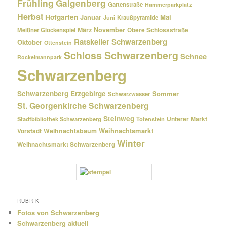
Frühling
Galgenberg
Gartenstraße
Hammerparkplatz
Herbst
Hofgarten
Januar
Mai
Kraußpyramide
Juni
März
November
Meißner Glockenspiel
Obere Schlossstraße
Ratskeller Schwarzenberg
Oktober
Ottenstein
Schloss Schwarzenberg
Schnee
Rockelmannpark
Schwarzenberg
Schwarzenberg Erzgebirge
Sommer
Schwarzwasser
St. Georgenkirche Schwarzenberg
Steinweg
Unterer Markt
Stadtbibliothek Schwarzenberg
Totenstein
Weihnachtsmarkt
Weihnachtsbaum
Vorstadt
Winter
Weihnachtsmarkt Schwarzenberg
RUBRIK
Fotos von Schwarzenberg
Schwarzenberg aktuell