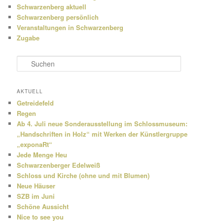
Schwarzenberg aktuell
Schwarzenberg persönlich
Veranstaltungen in Schwarzenberg
Zugabe
S
u
c
h
AKTUELL
e
Getreidefeld
n
Regen
Ab 4. Juli neue Sonderausstellung im Schlossmuseum:
„Handschriften in Holz“ mit Werken der Künstlergruppe
„exponaRt“
Jede Menge Heu
Schwarzenberger Edelweiß
Schloss und Kirche (ohne und mit Blumen)
Neue Häuser
SZB im Juni
Schöne Aussicht
Nice to see you