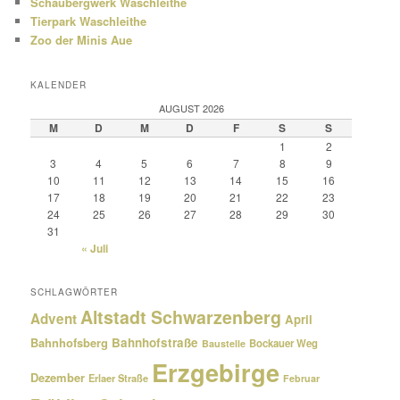
Schaubergwerk Waschleithe
Tierpark Waschleithe
Zoo der Minis Aue
KALENDER
AUGUST 2026
M
D
M
D
F
S
S
1
2
3
4
5
6
7
8
9
10
11
12
13
14
15
16
17
18
19
20
21
22
23
24
25
26
27
28
29
30
31
« Juli
SCHLAGWÖRTER
Altstadt Schwarzenberg
Advent
April
Bahnhofsberg
Bahnhofstraße
Bockauer Weg
Baustelle
Erzgebirge
Dezember
Erlaer Straße
Februar