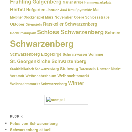
Frühling
Galgenberg
Gartenstraße
Hammerparkplatz
Herbst
Hofgarten
Januar
Mai
Kraußpyramide
Juni
März
November
Meißner Glockenspiel
Obere Schlossstraße
Ratskeller Schwarzenberg
Oktober
Ottenstein
Schloss Schwarzenberg
Schnee
Rockelmannpark
Schwarzenberg
Schwarzenberg Erzgebirge
Sommer
Schwarzwasser
St. Georgenkirche Schwarzenberg
Steinweg
Unterer Markt
Stadtbibliothek Schwarzenberg
Totenstein
Weihnachtsmarkt
Weihnachtsbaum
Vorstadt
Winter
Weihnachtsmarkt Schwarzenberg
RUBRIK
Fotos von Schwarzenberg
Schwarzenberg aktuell