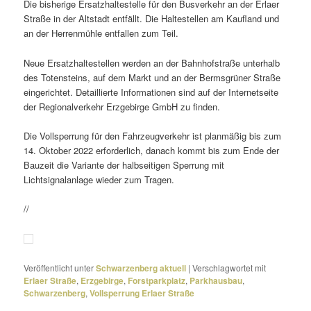
Die bishe­rige Ersatzhaltestelle für den Busverkehr an der Erlaer
Straße in der Altstadt entfällt. Die Haltestellen am Kaufland und
an der Herrenmühle entfallen zum Teil.
Neue Ersatzhaltestellen werden an der Bahnhofstraße unter­halb
des Totensteins, auf dem Markt und an der Bermsgrüner Straße
einge­richtet. Detaillierte Informationen sind auf der Internetseite
der Regionalverkehr Erzgebirge GmbH zu finden.
Die Vollsperrung für den Fahrzeugverkehr ist plan­mäßig bis zum
14. Oktober 2022 erfor­der­lich, danach kommt bis zum Ende der
Bauzeit die Variante der halb­sei­tigen Sperrung mit
Lichtsignalanlage wieder zum Tragen.
//
Veröffentlicht unter
Schwarzenberg aktuell
|
Verschlagwortet mit
Erlaer Straße
,
Erzgebirge
,
Forstparkplatz
,
Parkhausbau
,
Schwarzenberg
,
Vollsperrung Erlaer Straße