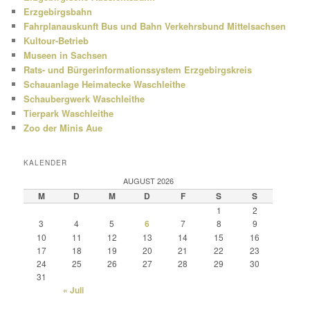
Erzgebirgsbahn
Fahrplanauskunft Bus und Bahn Verkehrsbund Mittelsachsen
Kultour-Betrieb
Museen in Sachsen
Rats- und Bürgerinformationssystem Erzgebirgskreis
Schauanlage Heimatecke Waschleithe
Schaubergwerk Waschleithe
Tierpark Waschleithe
Zoo der Minis Aue
KALENDER
AUGUST 2026
M
D
M
D
F
S
S
1
2
3
4
5
6
7
8
9
10
11
12
13
14
15
16
17
18
19
20
21
22
23
24
25
26
27
28
29
30
31
« Juli