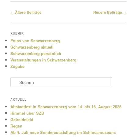
Beitragsnavigation
←
Ältere Beiträge
Neuere Beiträge
→
RUBRIK
Fotos von Schwarzenberg
Schwarzenberg aktuell
Schwarzenberg persönlich
Veranstaltungen in Schwarzenberg
Zugabe
S
u
c
h
AKTUELL
e
Altstadtfest in Schwarzenberg vom 14. bis 16. August 2026
n
Himmel über SZB
Getreidefeld
Regen
Ab 4. Juli neue Sonderausstellung im Schlossmuseum: