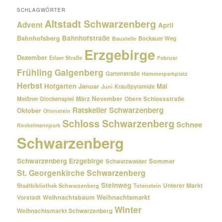
SCHLAGWÖRTER
Altstadt Schwarzenberg
Advent
April
Bahnhofsberg
Bahnhofstraße
Bockauer Weg
Baustelle
Erzgebirge
Dezember
Erlaer Straße
Februar
Frühling
Galgenberg
Gartenstraße
Hammerparkplatz
Herbst
Hofgarten
Januar
Mai
Kraußpyramide
Juni
März
November
Meißner Glockenspiel
Obere Schlossstraße
Ratskeller Schwarzenberg
Oktober
Ottenstein
Schloss Schwarzenberg
Schnee
Rockelmannpark
Schwarzenberg
Schwarzenberg Erzgebirge
Sommer
Schwarzwasser
St. Georgenkirche Schwarzenberg
Steinweg
Unterer Markt
Stadtbibliothek Schwarzenberg
Totenstein
Weihnachtsmarkt
Weihnachtsbaum
Vorstadt
Winter
Weihnachtsmarkt Schwarzenberg